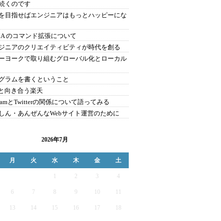
続くのです
を目指せばエンジニアはもっとハッピーにな
MA のコマンド拡張について
ジニアのクリエイティビティが時代を創る
ーヨークで取り組むグローバル化とローカル
グラムを書くということ
v6と向き合う楽天
reamとTwitterの関係について語ってみる
しん・あんぜんなWebサイト運営のために
2026年7月
月
火
水
木
金
土
1
2
3
4
6
7
8
9
10
11
13
14
15
16
17
18