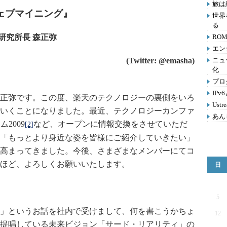
旅は
ェブマイニング』
世界
る
研究所長 森正弥
RO
エン
(Twitter: @emasha)
ニュ
化
プロ
IP
正弥です。この度、楽天のテクノロジーの裏側をいろ
Ust
いくことになりました。最近、テクノロジーカンファ
あん
2009
など、オープンに情報交換をさせていただ
[2]
「もっとより身近な姿を皆様にご紹介していきたい」
高まってきました。今後、さまざまなメンバーにてコ
ほど、よろしくお願いいたします。
日
」
5
」というお話を社内で受けまして、何を書こうかちょ
12
提唱している未来ビジョン「サード・リアリティ」の