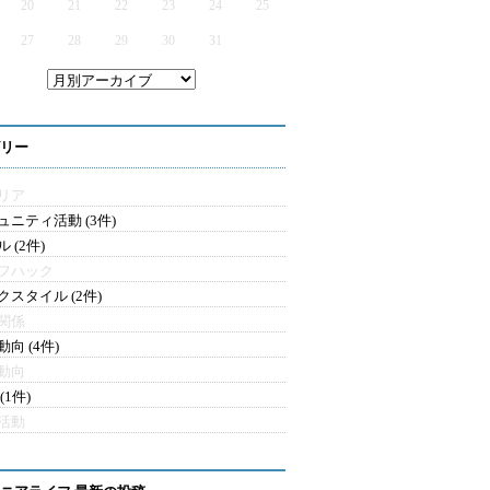
20
21
22
23
24
25
27
28
29
30
31
リー
リア
ュニティ活動 (3件)
 (2件)
フハック
クスタイル (2件)
関係
向 (4件)
動向
(1件)
活動