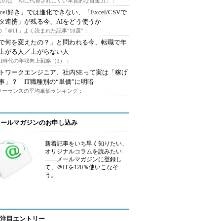
なのは「AIに代替されにくい本質的な自走力」：
xcel好き」では進化できない、「Excel/CSVで
タ連携」が残る今、AIをどう使うか
「＠IT」よく読まれた記事“10選”：
Iで何を変えたの？」と問われる今、転職で年
上がる人／上がらない人
AI時代の年収向上戦略（3）：
トワークエンジニア、社内SEって実は「稼げ
事」？ IT職種別の“単価”に明暗
フリーランスの平均単価ランキング：
メールマガジンのお申し込み
新着記事をいち早く知りたい、
オリジナルコラムを読みたい
――メールマガジンに登録し
て、＠ITを120％使いこなそ
う。
注目エントリー