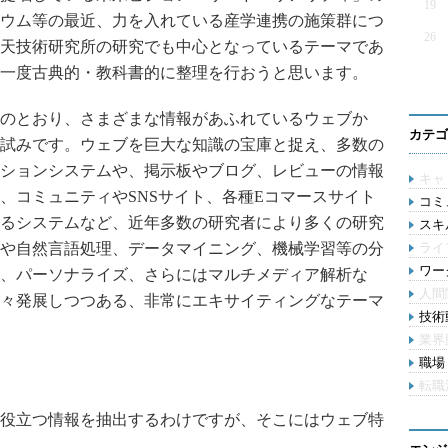
19
ウム等の最近、力を入れている産学連携の施策群につ
26
天技術研究所の研究でも中心となっているテーマであ
一度古典的・教科書的に整理を行おうと思います。
のとおり、さまざまな情報があふれているウェブか
カテゴ
試みです。ウェブを巨大な知識の宝庫と捉え、多数の
ションシステムや、掲示板やブログ、レビューの情報
キャ
、コミュニティやSNSサイト、各種Eコマースサイト
コミ
るシステムなど、近年多数の研究者により多くの研究
スキル
や自然言語処理、データマイニング、機械学習等の分
ライ
ワー
、パーソナライズ、さらにはマルチメディア解析な
人間
々発展しつつある、非常にエキサイティングなテーマ
技術動
業界
職場 
転職
役立つ情報を抽出するわけですが、そこにはウェブ特