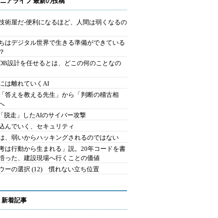
ニアライフ 最新の投稿
技術屋だ-便利になるほど、人間は弱くなるの
ちはデジタル世界で生きる準備ができている
？
にDB設計を任せるとは、どこの何のことなの
には離れていくAI
を「答えを教える先生」から「判断の稽古相
へ
2.「脱走」したAIのサイバー攻撃
込んでいく、セキュリティ
は、弱いからハッキングされるのではない
考は行動から生まれる」説。20年コードを書
悟った、建設現場へ行くことの価値
ウーの選択 (12) 慣れない立ち位置
 新着記事