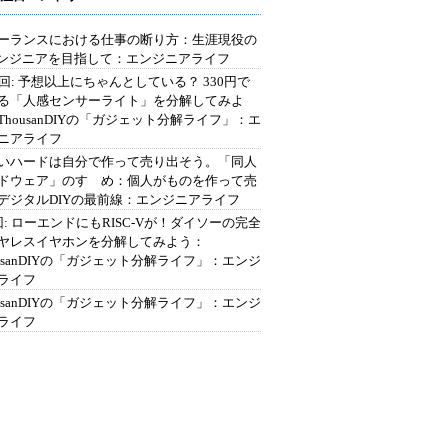
ーランスにおける仕事の断り方：生涯現役の
エンジニアを目指して：エンジニアライフ
2回: 予想以上にちゃんとしている？ 330円で
る「人感センサーライト」を分解してみよ
ThousanDIYの「ガジェット分解ライフ」：エ
ニアライフ
いハードは自分で作って売り出そう。「同人
ドウェア」のすゝめ：個人がものを作って売
デジタルDIYの最前線：エンジニアライフ
回: ローエンドにもRISC-Vが！ダイソーの完全
ヤレスイヤホンを分解してみよう：
ousanDIYの「ガジェット分解ライフ」：エンジ
ライフ
ousanDIYの「ガジェット分解ライフ」：エンジ
ライフ