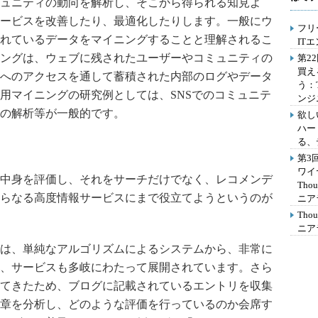
ュニティの動向を解析し、そこから得られる知見よ
ービスを改善したり、最適化したりします。一般にウ
フリ
れているデータをマイニングすることと理解されるこ
IT
ングは、ウェブに残されたユーザーやコミュニティの
第2
買え
へのアクセスを通して蓄積された内部のログやデータ
う：
用マイニングの研究例としては、SNSでのコミュニテ
ンジ
の解析等が一般的です。
欲し
ハー
る、
第3
ワイ
中身を評価し、それをサーチだけでなく、レコメンデ
Th
らなる高度情報サービスにまで役立てようというのが
ニア
Th
ニア
は、単純なアルゴリズムによるシステムから、非常に
、サービスも多岐にわたって展開されています。さら
てきたため、ブログに記載されているエントリを収集
章を分析し、どのような評価を行っているのか会席す