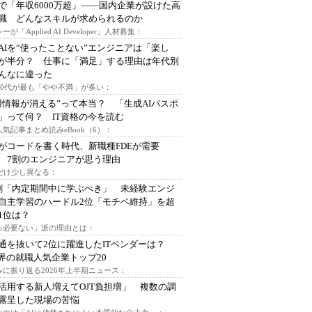
で「年収6000万超」――国内企業が設けた高
I職 どんなスキルが求められるのか
ーが「Applied AI Developer」人材募集：
AIを“使ったことない”エンジニアは「楽し
が半分？ 仕事に「満足」する理由は年代別
んなに違った
～30代が最も「やや不満」が多い：
用情報が消える”って本当？ 「生成AIパスポ
」って何？ IT資格の今を読む
人気記事まとめ読みeBook（6）：
Iがコードを書く時代、新職種FDEが需要
 7割のエンジニアが思う理由
代だけ少し異なる：
割「内定期間中に学ぶべき」 未経験エンジ
自主学習のハードル2位「モチベ維持」を超
1位は？
る必要ない」派の理由とは：
通を抜いて2位に躍進したITベンダーは？
業界の就職人気企業トップ20
みに振り返る2026年上半期ニュース：
I活用する新人増えてOJT負担増」 複数の調
露呈した現場の苦悩