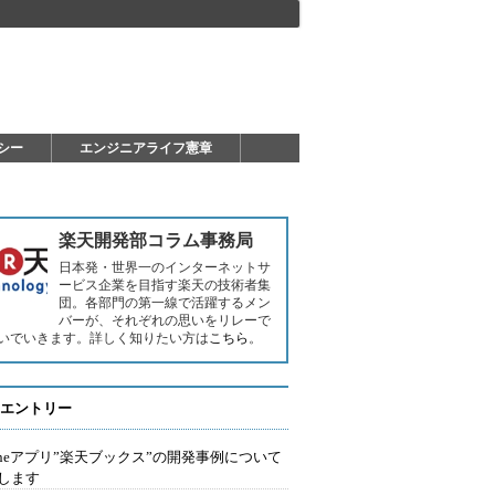
シー
エンジニアライフ憲章
楽天開発部コラム事務局
日本発・世界一のインターネットサ
ービス企業を目指す楽天の技術者集
団。各部門の第一線で活躍するメン
バーが、それぞれの思いをリレーで
いでいきます。詳しく知りたい方は
こちら
。
エントリー
honeアプリ”楽天ブックス”の開発事例について
します