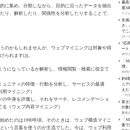
最高
的に集め、分類しながら、目的に沿ったデータを抽出
度A
たり、解析したり、関係性を分析したりすることで、
メドレ
生成
さ」
でこ
20
“応
うのかもしれませんが、ウェブマイニングは対象や得
ート
＠IT
けられます
。
[3]
「A
増」
ようになっているか解析し、情報閲覧・検索に役立て
40
約8
ミュニティの特徴・行動を分析し、サービスの最適
ニア
えた
利用マイニング）
「や
ツの中身を評価し、それをサーチ、レコメンデーショ
富士
てる（ウェブ内容マイニング）
IT
夏休
「A
めたのは1990年頃。そのときは、ウェブ構造マイニ
査で
という言葉を使うのが主流でした。今は、ウェブ利用