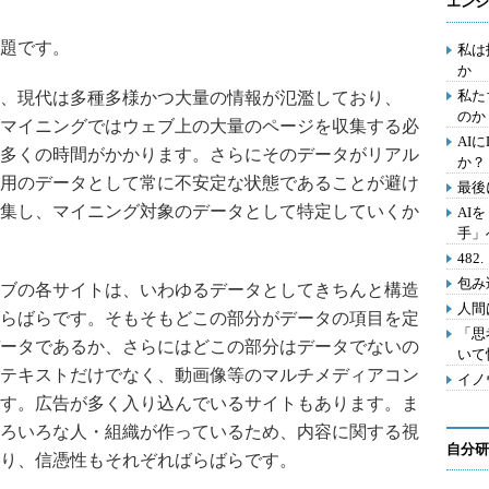
エンジ
題です。
私は
か
私た
、現代は多種多様かつ大量の情報が氾濫しており、
のか
マイニングではウェブ上の大量のページを収集する必
AI
多くの時間がかかります。さらにそのデータがリアル
か？
用のデータとして常に不安定な状態であることが避け
最後
集し、マイニング対象のデータとして特定していくか
AI
手」
48
包み
ブの各サイトは、いわゆるデータとしてきちんと構造
人間
らばらです。そもそもどこの部分がデータの項目を定
「思
ータであるか、さらにはどこの部分はデータでないの
いて
テキストだけでなく、動画像等のマルチメディアコン
イノ
す。広告が多く入り込んでいるサイトもあります。ま
ろいろな人・組織が作っているため、内容に関する視
自分研
り、信憑性もそれぞればらばらです。