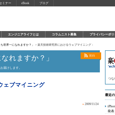
セミナー
eBook
ブログ
エンジニアライフとは
コラムニスト募集
プライバシーポリ
たち世界一になれますか？」
>
楽天技術研究所におけるウェブマイニング：
になれますか？」
RSS
をお届けします。
つな
ウェブマイニング
最近の
»
2009/11/24
iP
発表