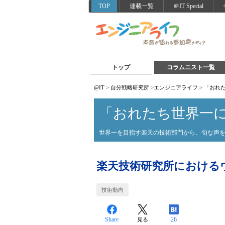
TOP
連載一覧
＠IT Special
トップ
コラムニスト一覧
@IT
>
自分戦略研究所
>
エンジニアライフ
>
「おれ
「おれたち世界一
世界一を目指す楽天の技術部門から、旬な声
楽天技術研究所における
技術動向
Share
26
見る