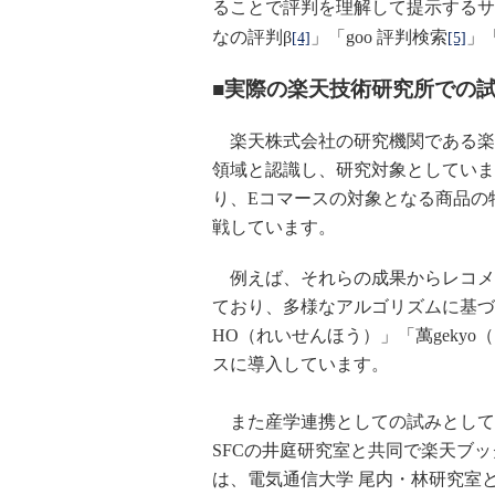
ることで評判を理解して提示するサー
なの評判β
」「
goo
評判検索
」
[4]
[5]
■実際の楽天技術研究所での
楽天株式会社の研究機関である楽
領域と認識し、研究対象としていま
り、Eコマースの対象となる商品の
戦しています。
例えば、それらの成果からレコメ
ており、多様なアルゴリズムに基づく
HO（れいせんほう）」「萬geky
スに導入しています。
また産学連携としての試みとして
SFCの井庭研究室と共同で楽天ブ
は、電気通信大学 尾内・林研究室