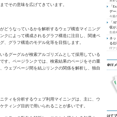
重要
までその意味を広げてきています。
「E
デー
今週の
「A
収が
がどうなっているかを解析するウェブ構造マイニング
生成
ンクによって構成されるグラフ構造に注目し、関連ペ
ネッ
グ、グラフ構造のモデル化等を目指します。
る仕
IT
いるグーグルが検索アルゴリズムとして採用している
です。ページランクでは、検索結果のページをその重
＠IT
、ウェブページ間を結ぶリンクの関係を解析し、独自
ニティを分析するウェブ利用マイニングは、主に、ウ
ケティング目的で用いられることが多いです。
はてブ