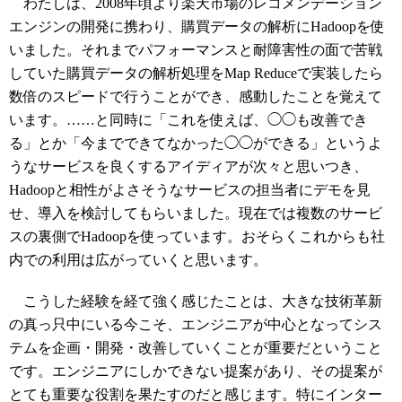
わたしは、2008年頃より楽天市場のレコメンデーション
エンジンの開発に携わり、購買データの解析にHadoopを使
いました。それまでパフォーマンスと耐障害性の面で苦戦
していた購買データの解析処理をMap Reduceで実装したら
数倍のスピードで行うことができ、感動したことを覚えて
います。……と同時に「これを使えば、◯◯も改善でき
る」とか「今までできてなかった◯◯ができる」というよ
うなサービスを良くするアイディアが次々と思いつき、
Hadoopと相性がよさそうなサービスの担当者にデモを見
せ、導入を検討してもらいました。現在では複数のサービ
スの裏側でHadoopを使っています。おそらくこれからも社
内での利用は広がっていくと思います。
こうした経験を経て強く感じたことは、大きな技術革新
の真っ只中にいる今こそ、エンジニアが中心となってシス
テムを企画・開発・改善していくことが重要だということ
です。エンジニアにしかできない提案があり、その提案が
とても重要な役割を果たすのだと感じます。特にインター