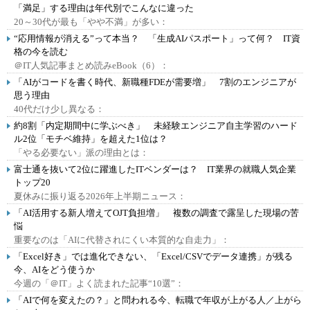
「満足」する理由は年代別でこんなに違った
20～30代が最も「やや不満」が多い：
“応用情報が消える”って本当？ 「生成AIパスポート」って何？ IT資
格の今を読む
＠IT人気記事まとめ読みeBook（6）：
「AIがコードを書く時代、新職種FDEが需要増」 7割のエンジニアが
思う理由
40代だけ少し異なる：
約8割「内定期間中に学ぶべき」 未経験エンジニア自主学習のハード
ル2位「モチベ維持」を超えた1位は？
「やる必要ない」派の理由とは：
富士通を抜いて2位に躍進したITベンダーは？ IT業界の就職人気企業
トップ20
夏休みに振り返る2026年上半期ニュース：
「AI活用する新人増えてOJT負担増」 複数の調査で露呈した現場の苦
悩
重要なのは「AIに代替されにくい本質的な自走力」：
「Excel好き」では進化できない、「Excel/CSVでデータ連携」が残る
今、AIをどう使うか
今週の「＠IT」よく読まれた記事“10選”：
「AIで何を変えたの？」と問われる今、転職で年収が上がる人／上がら