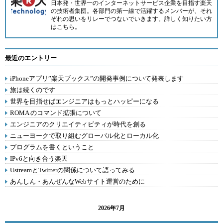
日本発・世界一のインターネットサービス企業を目指す楽天
の技術者集団。各部門の第一線で活躍するメンバーが、それ
ぞれの思いをリレーでつないでいきます。詳しく知りたい方
は
こちら
。
最近のエントリー
iPhoneアプリ”楽天ブックス”の開発事例について発表します
旅は続くのです
世界を目指せばエンジニアはもっとハッピーになる
ROMA のコマンド拡張について
エンジニアのクリエイティビティが時代を創る
ニューヨークで取り組むグローバル化とローカル化
プログラムを書くということ
IPv6と向き合う楽天
UstreamとTwitterの関係について語ってみる
あんしん・あんぜんなWebサイト運営のために
2026年7月