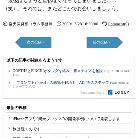
最後はちょっと宣伝ぽくなってしまいました……
（笑）。それでは、またどこかでお会いしましょう。
楽天開発部コラム事務局
2009/12/28 16:30:00
Comment(0)
次の投稿へ
前の投稿へ
以下の記事が関連あるようです
GOETHEとFINCHIがタッグを組み、新メディアを創設
PR(FINCHI on GOE
THE)
「プロンプトが面倒」の悲鳴を解消！ AI定着のステップ
PR(ITmedia エ
ンタープライズ)
Recommended by
最新の投稿
iPhoneアプリ”楽天ブックス”の開発事例について発表します
旅は続くのです