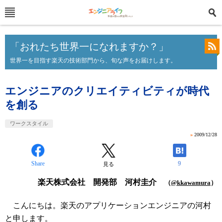
「おれたち世界一になれますか？」
世界一を目指す楽天の技術部門から、旬な声をお届けします。
エンジニアのクリエイティビティが時代
を創る
ワークスタイル
»
2009/12/28
Share
9
見る
楽天株式会社 開発部 河村圭介
（
@kkawamura
）
こんにちは。楽天のアプリケーションエンジニアの河村
と申します。