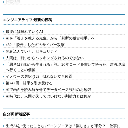
転職活動
エンジニアライフ 最新の投稿
最後には離れていくAI
AIを「答えを教える先生」から「判断の稽古相手」へ
482.「脱走」したAIのサイバー攻撃
包み込んでいく、セキュリティ
人間は、弱いからハッキングされるのではない
「思考は行動から生まれる」説。20年コードを書いて悟った、建設現場
へ行くことの価値
イノウーの選択 (12) 慣れない立ち位置
第742回 結果を引き受ける
AIで画面を読み解かせてデータベース設計のお勉強
AI時代に、人間が失ってはいけない判断力とは何か
自分研 新着記事
生成AIを“使ったことない”エンジニアは「楽しさ」が半分？ 仕事に