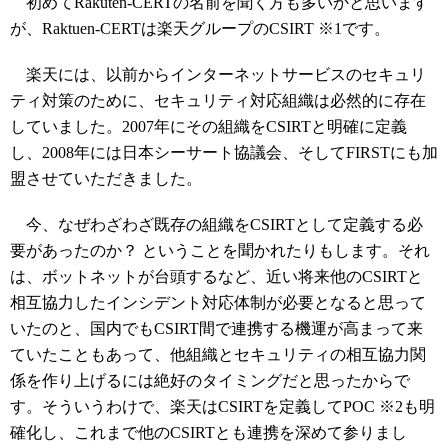
初めてRakuten-CERTの名前を聞く方も多いかと思います
が、Raktuen-CERTは楽天グループのCSIRT ※1です。
楽天には、以前からインターネットサービスのセキュリ
ティ対策のために、セキュリティ対応組織は必然的に存在
していました。2007年にその組織をCSIRTと明確に定義
し、2008年には日本シーサート協議会、そしてFIRSTにも加
盟させていただきました。
今、なぜわざわざ既存の組織をCSIRTとして定義する必
要があったのか？ ということを聞かれたりもします。それ
は、ボットネットが台頭するなど、近い将来他のCSIRTと
相互協力したインシデント対応体制が必要となると思って
いたのと、国内でもCSIRT間で連携する機運が高まって来
ていたこともあって、他組織とセキュリティの相互協力関
係を作り上げるには絶好のタイミングだと思ったからで
す。そういうわけで、楽天はCSIRTを定義してPOC ※2も明
確化し、これまで他のCSIRTとも連携を深めて参りまし