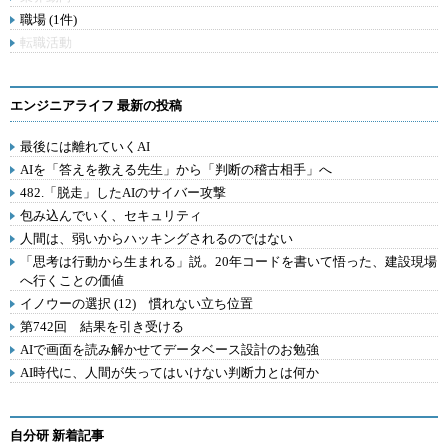
職場 (1件)
転職活動
エンジニアライフ 最新の投稿
最後には離れていくAI
AIを「答えを教える先生」から「判断の稽古相手」へ
482.「脱走」したAIのサイバー攻撃
包み込んでいく、セキュリティ
人間は、弱いからハッキングされるのではない
「思考は行動から生まれる」説。20年コードを書いて悟った、建設現場
へ行くことの価値
イノウーの選択 (12) 慣れない立ち位置
第742回 結果を引き受ける
AIで画面を読み解かせてデータベース設計のお勉強
AI時代に、人間が失ってはいけない判断力とは何か
自分研 新着記事