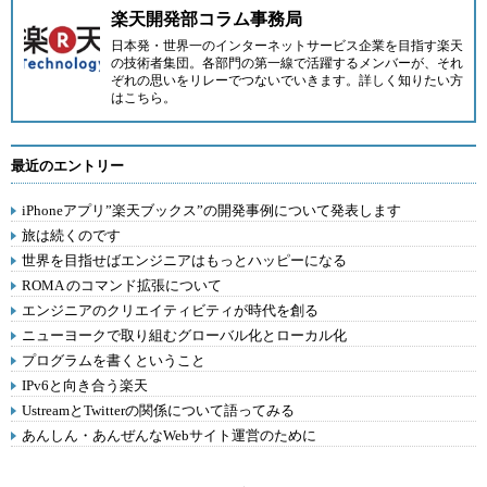
楽天開発部コラム事務局
日本発・世界一のインターネットサービス企業を目指す楽天
の技術者集団。各部門の第一線で活躍するメンバーが、それ
ぞれの思いをリレーでつないでいきます。詳しく知りたい方
は
こちら
。
最近のエントリー
iPhoneアプリ”楽天ブックス”の開発事例について発表します
旅は続くのです
世界を目指せばエンジニアはもっとハッピーになる
ROMA のコマンド拡張について
エンジニアのクリエイティビティが時代を創る
ニューヨークで取り組むグローバル化とローカル化
プログラムを書くということ
IPv6と向き合う楽天
UstreamとTwitterの関係について語ってみる
あんしん・あんぜんなWebサイト運営のために