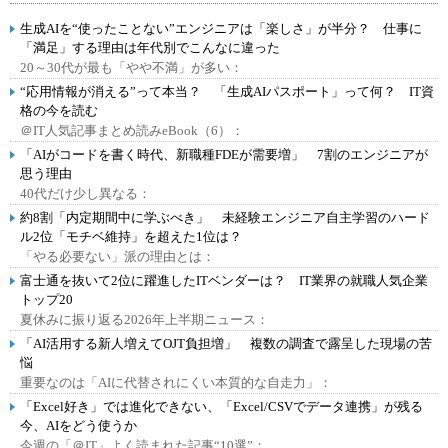
生成AIを“使ったことない”エンジニアは「楽しさ」が半分？ 仕事に
「満足」する理由は年代別でこんなに違った
20～30代が最も「やや不満」が多い：
“応用情報が消える”って本当？ 「生成AIパスポート」って何？ IT資
格の今を読む
＠IT人気記事まとめ読みeBook（6）：
「AIがコードを書く時代、新職種FDEが需要増」 7割のエンジニアが
思う理由
40代だけ少し異なる：
約8割「内定期間中に学ぶべき」 未経験エンジニア自主学習のハード
ル2位「モチベ維持」を超えた1位は？
「やる必要ない」派の理由とは：
富士通を抜いて2位に躍進したITベンダーは？ IT業界の就職人気企業
トップ20
夏休みに振り返る2026年上半期ニュース：
「AI活用する新人増えてOJT負担増」 複数の調査で露呈した現場の苦
悩
重要なのは「AIに代替されにくい本質的な自走力」：
「Excel好き」では進化できない、「Excel/CSVでデータ連携」が残る
今、AIをどう使うか
今週の「＠IT」よく読まれた記事“10選”：