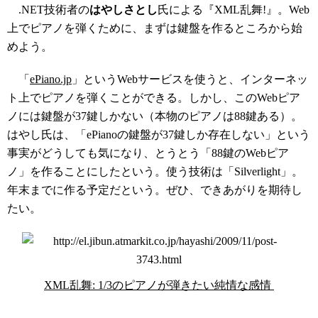
.NET技術者の
はやしさとし
氏による『XML乱舞!』。Web
上でピアノを弾くために、まずは鍵盤を作るところから始
めよう。
「
ePiano.jp
」というWebサービスを使うと、インターネッ
ト上でピアノを弾くことができる。しかし、このWebピア
ノには鍵盤が37鍵しかない（本物のピアノは88鍵ある）。
はやし氏は、「ePianoの鍵盤が37鍵しか存在しない」という
事実がどうしても気になり、とうとう「88鍵のWebピア
ノ」を作ることにしたという。使う技術は「Silverlight」。
年末までに作る予定だという。ぜひ、できあがりを期待し
たい。
XML乱舞: 1/3のピアノが弾きたい純情な感情
コラムニスト募集中