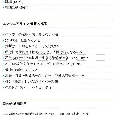
職場 (137件)
転職活動 (50件)
エンジニアライフ 最新の投稿
イノウーの選択 (13) 見えない不運
第743回 社畜を考える
判断は、正解を当てることではない
私は技術屋だ-便利になるほど、人間は弱くなるのか
私たちはデジタル世界で生きる準備ができているのか？
AIにDB設計を任せるとは、どこの何のことなのか？
最後には離れていくAI
AIを「答えを教える先生」から「判断の稽古相手」へ
482.「脱走」したAIのサイバー攻撃
包み込んでいく、セキュリティ
自分研 新着記事
共同著作者に無断で改変したので、2800万円請求します