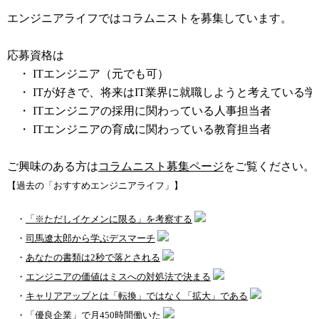
エンジニアライフではコラムニストを募集しています。
応募資格は
・ ITエンジニア（元でも可）
・ ITが好きで、将来はIT業界に就職しようと考えている学
・ ITエンジニアの採用に関わっている人事担当者
・ ITエンジニアの育成に関わっている教育担当者
ご興味のある方は
コラムニスト募集ページ
をご覧ください。
【過去の「おすすめエンジニアライフ」】
・
「※ただしイケメンに限る」を考察する
・
司馬遼太郎から学ぶデスマーチ
・
あなたの書類は2秒で落とされる
・
エンジニアの価値はミスへの対処法で決まる
・
キャリアアップとは「転換」ではなく「拡大」である
・
「優良企業」で月450時間働いた