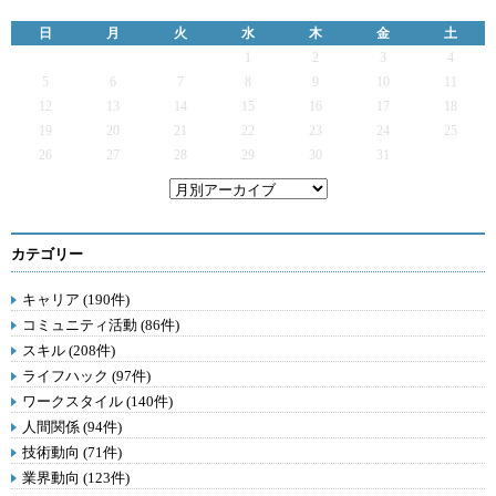
日
月
火
水
木
金
土
1
2
3
4
5
6
7
8
9
10
11
12
13
14
15
16
17
18
19
20
21
22
23
24
25
26
27
28
29
30
31
カテゴリー
キャリア (190件)
コミュニティ活動 (86件)
スキル (208件)
ライフハック (97件)
ワークスタイル (140件)
人間関係 (94件)
技術動向 (71件)
業界動向 (123件)