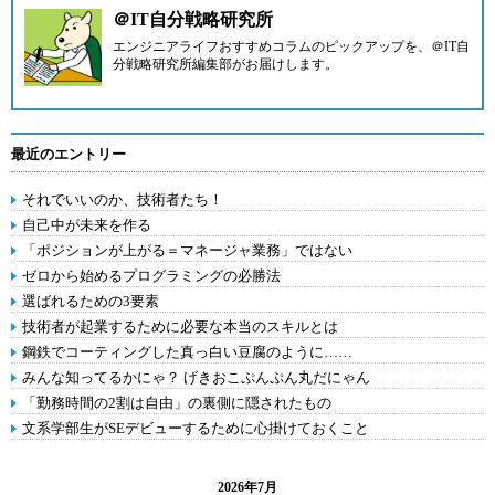
＠IT自分戦略研究所
エンジニアライフおすすめコラムのピックアップを、
＠IT自
分戦略研究所編集部
がお届けします。
最近のエントリー
それでいいのか、技術者たち！
自己中が未来を作る
「ポジションが上がる＝マネージャ業務」ではない
ゼロから始めるプログラミングの必勝法
選ばれるための3要素
技術者が起業するために必要な本当のスキルとは
鋼鉄でコーティングした真っ白い豆腐のように……
みんな知ってるかにゃ？ げきおこぷんぷん丸だにゃん
「勤務時間の2割は自由」の裏側に隠されたもの
文系学部生がSEデビューするために心掛けておくこと
2026年7月