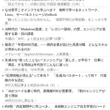
「訴えてやる！」の前に読む IT訴訟 徹底解説（138）：
なぜ若手こそインフラを学ぶべき？ 無料で学べるネットワーク、
Linux、サーバ＆ストレージのeBook
「触ったことないから分からん」「原因不明だが再起動」をこっそり卒
業：
AI時代の「Markdown負債」と「レガシー脱却」の壁、エンジニアが直
面する新・旧の課題
今週の「＠IT」よく読まれた記事“10選”：
最高で「年収6000万超」――国内企業が設けた高度AI職 どんなスキル
が求められるのか
メドレーが「Applied AI Developer」人材募集：
生成AIを“使ったことない”エンジニアは「楽しさ」が半分？ 仕事に
「満足」する理由は年代別でこんなに違った
20～30代が最も「やや不満」が多い：
“応用情報が消える”って本当？ 「生成AIパスポート」って何？ IT資
格の今を読む
＠IT人気記事まとめ読みeBook（6）：
「AIがコードを書く時代、新職種FDEが需要増」 7割のエンジニアが
思う理由
40代だけ少し異なる：
約8割「内定期間中に学ぶべき」 未経験エンジニア自主学習のハード