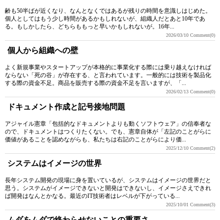
齢も50半ばが近くなり、なんとなくではあるが残りの時間を意識しはじめた。
個人としてはもう少し時間があるかもしれないが、組織人だとあと10年であ
る。もしかしたら、どちらももっと早いかもしれないが。16年...
2026/03/10
Comment(0)
個人から組織への壁
よく新規事業やスタートアップが本格的に事業化する際には乗り越えなければ
ならない「死の谷」が存在する、と言われています。一般的には技術を製品化
する際の資金不足。商品を販売する際の資金不足を言いますが、「...
2026/02/13
Comment(0)
ドキュメント作成と記号接地問題
アジャイル憲章「包括的なドキュメントよりも動くソフトウェア」の信奉者な
ので、ドキュメントはつくりたくない。でも、憲章自体が「左記のことがらに
価値があることを認めながらも、私たちは右記のことがらにより価...
2025/12/10
Comment(2)
システムはイメージの世界
長年システム開発の現場に身を置いているが、システムはイメージの世界だと
思う。システムがイメージできないと開発はできないし、イメージさえできれ
ば開発はなんとかなる。最近のIT技術者はレベルが下がっている...
2025/10/01
Comment(3)
ムダをムダで終わらせないことの重要さ