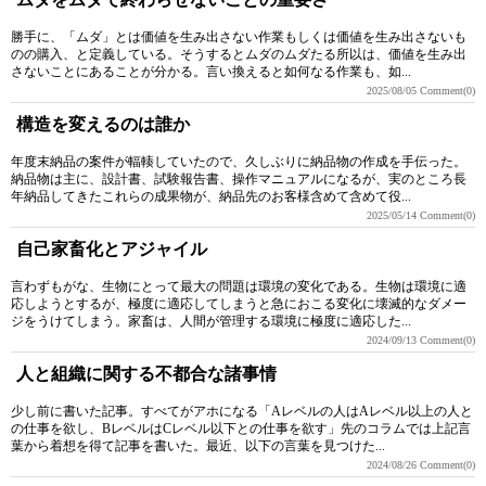
勝手に、「ムダ」とは価値を生み出さない作業もしくは価値を生み出さないも
のの購入、と定義している。そうするとムダのムダたる所以は、価値を生み出
さないことにあることが分かる。言い換えると如何なる作業も、如...
2025/08/05
Comment(0)
構造を変えるのは誰か
年度末納品の案件が輻輳していたので、久しぶりに納品物の作成を手伝った。
納品物は主に、設計書、試験報告書、操作マニュアルになるが、実のところ長
年納品してきたこれらの成果物が、納品先のお客様含めて含めて役...
2025/05/14
Comment(0)
自己家畜化とアジャイル
言わずもがな、生物にとって最大の問題は環境の変化である。生物は環境に適
応しようとするが、極度に適応してしまうと急におこる変化に壊滅的なダメー
ジをうけてしまう。家畜は、人間が管理する環境に極度に適応した...
2024/09/13
Comment(0)
人と組織に関する不都合な諸事情
少し前に書いた記事。すべてがアホになる「Aレベルの人はAレベル以上の人と
の仕事を欲し、BレベルはCレベル以下との仕事を欲す」先のコラムでは上記言
葉から着想を得て記事を書いた。最近、以下の言葉を見つけた...
2024/08/26
Comment(0)