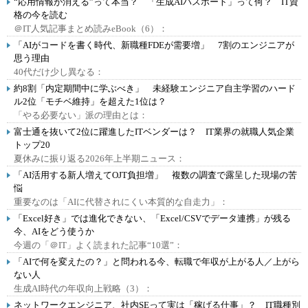
“応用情報が消える”って本当？ 「生成AIパスポート」って何？ IT資
格の今を読む
＠IT人気記事まとめ読みeBook（6）：
「AIがコードを書く時代、新職種FDEが需要増」 7割のエンジニアが
思う理由
40代だけ少し異なる：
約8割「内定期間中に学ぶべき」 未経験エンジニア自主学習のハード
ル2位「モチベ維持」を超えた1位は？
「やる必要ない」派の理由とは：
富士通を抜いて2位に躍進したITベンダーは？ IT業界の就職人気企業
トップ20
夏休みに振り返る2026年上半期ニュース：
「AI活用する新人増えてOJT負担増」 複数の調査で露呈した現場の苦
悩
重要なのは「AIに代替されにくい本質的な自走力」：
「Excel好き」では進化できない、「Excel/CSVでデータ連携」が残る
今、AIをどう使うか
今週の「＠IT」よく読まれた記事“10選”：
「AIで何を変えたの？」と問われる今、転職で年収が上がる人／上がら
ない人
生成AI時代の年収向上戦略（3）：
ネットワークエンジニア、社内SEって実は「稼げる仕事」？ IT職種別