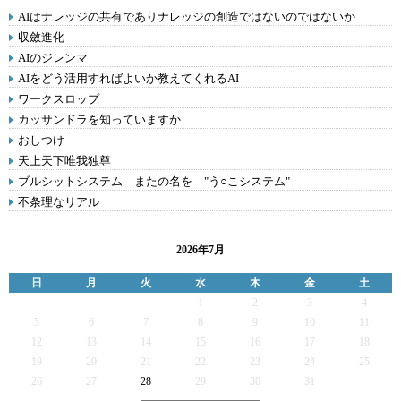
AIはナレッジの共有でありナレッジの創造ではないのではないか
収斂進化
AIのジレンマ
AIをどう活用すればよいか教えてくれるAI
ワークスロップ
カッサンドラを知っていますか
おしつけ
天上天下唯我独尊
ブルシットシステム またの名を "う○こシステム"
不条理なリアル
2026年7月
日
月
火
水
木
金
土
1
2
3
4
5
6
7
8
9
10
11
12
13
14
15
16
17
18
19
20
21
22
23
24
25
26
27
28
29
30
31