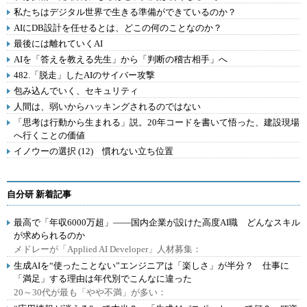
私たちはデジタル世界で生きる準備ができているのか？
AIにDB設計を任せるとは、どこの何のことなのか？
最後には離れていくAI
AIを「答えを教える先生」から「判断の稽古相手」へ
482.「脱走」したAIのサイバー攻撃
包み込んでいく、セキュリティ
人間は、弱いからハッキングされるのではない
「思考は行動から生まれる」説。20年コードを書いて悟った、建設現場
へ行くことの価値
イノウーの選択 (12) 慣れない立ち位置
自分研 新着記事
最高で「年収6000万超」――国内企業が設けた高度AI職 どんなスキル
が求められるのか
メドレーが「Applied AI Developer」人材募集：
生成AIを“使ったことない”エンジニアは「楽しさ」が半分？ 仕事に
「満足」する理由は年代別でこんなに違った
20～30代が最も「やや不満」が多い：