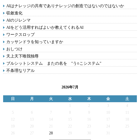
AIはナレッジの共有でありナレッジの創造ではないのではないか
収斂進化
AIのジレンマ
AIをどう活用すればよいか教えてくれるAI
ワークスロップ
カッサンドラを知っていますか
おしつけ
天上天下唯我独尊
ブルシットシステム またの名を "う○こシステム"
不条理なリアル
2026年7月
日
月
火
水
木
金
土
1
2
3
4
5
6
7
8
9
10
11
12
13
14
15
16
17
18
19
20
21
22
23
24
25
26
27
28
29
30
31