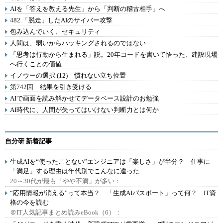
AIを「答えを教える先生」から「判断の稽古相手」へ
482.「脱走」したAIのサイバー攻撃
包み込んでいく、セキュリティ
人間は、弱いからハッキングされるのではない
「思考は行動から生まれる」説。20年コードを書いて悟った、建設現場
へ行くことの価値
イノウーの選択 (12) 慣れない立ち位置
第742回 結果を引き受ける
AIで画面を読み解かせてデータベース設計のお勉強
AI時代に、人間が失ってはいけない判断力とは何か
自分研 新着記事
生成AIを“使ったことない”エンジニアは「楽しさ」が半分？ 仕事に
「満足」する理由は年代別でこんなに違った
20～30代が最も「やや不満」が多い：
“応用情報が消える”って本当？ 「生成AIパスポート」って何？ IT資
格の今を読む
＠IT人気記事まとめ読みeBook（6）：