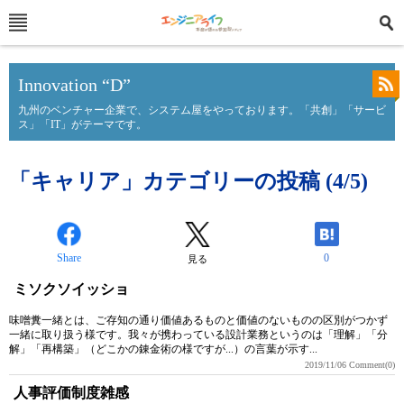
Innovation “D”
九州のベンチャー企業で、システム屋をやっております。「共創」「サービ
ス」「IT」がテーマです。
「キャリア」カテゴリーの投稿 (4/5)
Share
0
見る
ミソクソイッショ
味噌糞一緒とは、ご存知の通り価値あるものと価値のないものの区別がつかず
一緒に取り扱う様です。我々が携わっている設計業務というのは「理解」「分
解」「再構築」（どこかの錬金術の様ですが...）の言葉が示す...
2019/11/06
Comment(0)
人事評価制度雑感