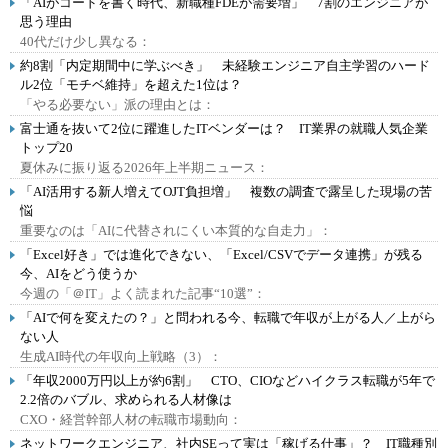
「AIがコードを書く時代、新職種FDEが需要増」 7割のエンジニアが
思う理由
40代だけ少し異なる：
約8割「内定期間中に学ぶべき」 未経験エンジニア自主学習のハード
ル2位「モチベ維持」を超えた1位は？
「やる必要ない」派の理由とは：
富士通を抜いて2位に躍進したITベンダーは？ IT業界の就職人気企業
トップ20
夏休みに振り返る2026年上半期ニュース：
「AI活用する新人増えてOJT負担増」 複数の調査で露呈した現場の苦
悩
重要なのは「AIに代替されにくい本質的な自走力」：
「Excel好き」では進化できない、「Excel/CSVでデータ連携」が残る
今、AIをどう使うか
今週の「＠IT」よく読まれた記事“10選”：
「AIで何を変えたの？」と問われる今、転職で年収が上がる人／上がら
ない人
生成AI時代の年収向上戦略（3）：
「年収2000万円以上が約6割」 CTO、CIOなどハイクラス転職が5年で
2.2倍のバブル、求められる人材像は
CXO・経営幹部人材の転職市場動向：
ネットワークエンジニア、社内SEって実は「稼げる仕事」？ IT職種別