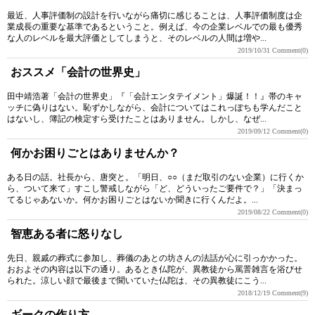
最近、人事評価制の設計を行いながら痛切に感じることは、人事評価制度は企
業成長の重要な基準であるということ。例えば、今の企業レベルでの最も優秀
な人のレベルを最大評価としてしまうと、そのレベルの人間は増や...
2019/10/31
Comment(0)
おススメ「会計の世界史」
田中靖浩著「会計の世界史」『「会計エンタテイメント」爆誕！！』帯のキャ
ッチに偽りはない。恥ずかしながら、会計についてはこれっぽちも学んだこと
はないし、簿記の検定すら受けたことはありません。しかし、なぜ...
2019/09/12
Comment(0)
何かお困りごとはありませんか？
ある日の話。社長から、唐突と。「明日、○○（まだ取引のない企業）に行くか
ら、ついて来て」すこし警戒しながら「ど、どういったご要件で？」「決まっ
てるじゃあないか。何かお困りごとはないか聞きに行くんだよ。...
2019/08/22
Comment(0)
智恵ある者に怒りなし
先日、親戚の葬式に参加し、葬儀のあとの坊さんの法話が心に引っかかった。
おおよその内容は以下の通り。あるとき仏陀が、異教徒から罵詈雑言を浴びせ
られた。涼しい顔で最後まで聞いていた仏陀は、その異教徒にこう...
2018/12/19
Comment(9)
ギークの作り方