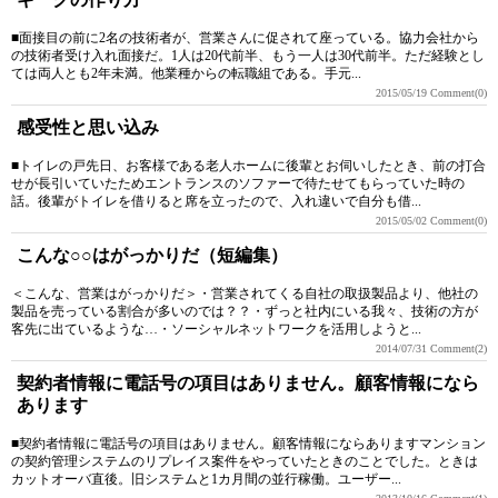
■面接目の前に2名の技術者が、営業さんに促されて座っている。協力会社から
の技術者受け入れ面接だ。1人は20代前半、もう一人は30代前半。ただ経験とし
ては両人とも2年未満。他業種からの転職組である。手元...
2015/05/19
Comment(0)
感受性と思い込み
■トイレの戸先日、お客様である老人ホームに後輩とお伺いしたとき、前の打合
せが長引いていたためエントランスのソファーで待たせてもらっていた時の
話。後輩がトイレを借りると席を立ったので、入れ違いで自分も借...
2015/05/02
Comment(0)
こんな○○はがっかりだ（短編集）
＜こんな、営業はがっかりだ＞・営業されてくる自社の取扱製品より、他社の
製品を売っている割合が多いのでは？？・ずっと社内にいる我々、技術の方が
客先に出ているような…・ソーシャルネットワークを活用しようと...
2014/07/31
Comment(2)
契約者情報に電話号の項目はありません。顧客情報になら
あります
■契約者情報に電話号の項目はありません。顧客情報にならありますマンション
の契約管理システムのリプレイス案件をやっていたときのことでした。ときは
カットオーバ直後。旧システムと1カ月間の並行稼働。ユーザー...