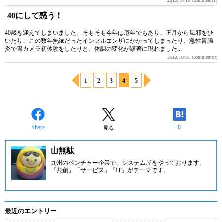
2013/10/16
Comment(1)
40にして惑う！
40歳を迎えてしまいました。そもそも今年は厄年でもあり、正月から風邪をひ
いたり、この数年無縁だったインフルエンザにかかってしまったり、急性胃腸
炎で胃カメラ初体験をしたりと、体調の変化が顕著に現れました...
2012/10/31
Comment(0)
1
2
3
4
5
Share
0
見る
山無駄
九州のベンチャー企業
で、システム屋をやっております。
「共創」「サービス」「IT」がテーマです。
最近のエントリー