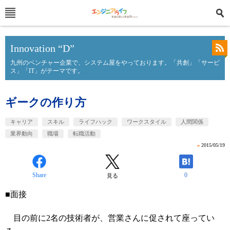
Innovation “D”
九州のベンチャー企業で、システム屋をやっております。「共創」「サービ
ス」「IT」がテーマです。
ギークの作り方
キャリア
スキル
ライフハック
ワークスタイル
人間関係
業界動向
職場
転職活動
»
2015/05/19
Share
0
見る
■面接
目の前に2名の技術者が、営業さんに促されて座ってい