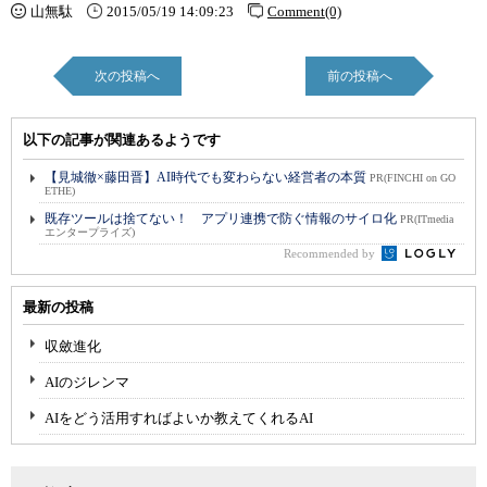
山無駄
2015/05/19 14:09:23
Comment(0)
次の投稿へ
前の投稿へ
以下の記事が関連あるようです
【見城徹×藤田晋】AI時代でも変わらない経営者の本質
PR(FINCHI on GO
ETHE)
既存ツールは捨てない！ アプリ連携で防ぐ情報のサイロ化
PR(ITmedia
エンタープライズ)
Recommended by
最新の投稿
収斂進化
AIのジレンマ
AIをどう活用すればよいか教えてくれるAI