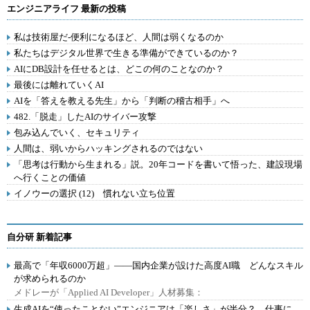
エンジニアライフ 最新の投稿
私は技術屋だ-便利になるほど、人間は弱くなるのか
私たちはデジタル世界で生きる準備ができているのか？
AIにDB設計を任せるとは、どこの何のことなのか？
最後には離れていくAI
AIを「答えを教える先生」から「判断の稽古相手」へ
482.「脱走」したAIのサイバー攻撃
包み込んでいく、セキュリティ
人間は、弱いからハッキングされるのではない
「思考は行動から生まれる」説。20年コードを書いて悟った、建設現場
へ行くことの価値
イノウーの選択 (12) 慣れない立ち位置
自分研 新着記事
最高で「年収6000万超」――国内企業が設けた高度AI職 どんなスキル
が求められるのか
メドレーが「Applied AI Developer」人材募集：
生成AIを“使ったことない”エンジニアは「楽しさ」が半分？ 仕事に