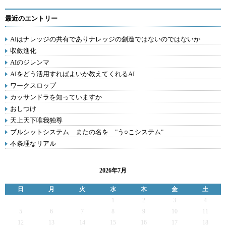
最近のエントリー
AIはナレッジの共有でありナレッジの創造ではないのではないか
収斂進化
AIのジレンマ
AIをどう活用すればよいか教えてくれるAI
ワークスロップ
カッサンドラを知っていますか
おしつけ
天上天下唯我独尊
ブルシットシステム またの名を "う○こシステム"
不条理なリアル
2026年7月
日
月
火
水
木
金
土
1
2
3
4
5
6
7
8
9
10
11
12
13
14
15
16
17
18