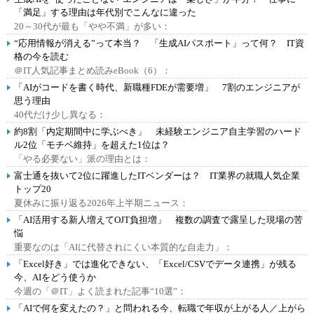
「満足」する理由は年代別でこんなに違った
20～30代が最も「やや不満」が多い：
“応用情報が消える”って本当？ 「生成AIパスポート」って何？ IT資
格の今を読む
＠IT人気記事まとめ読みeBook（6）：
「AIがコードを書く時代、新職種FDEが需要増」 7割のエンジニアが
思う理由
40代だけ少し異なる：
約8割「内定期間中に学ぶべき」 未経験エンジニア自主学習のハード
ル2位「モチベ維持」を超えた1位は？
「やる必要ない」派の理由とは：
富士通を抜いて2位に躍進したITベンダーは？ IT業界の就職人気企業
トップ20
夏休みに振り返る2026年上半期ニュース：
「AI活用する新人増えてOJT負担増」 複数の調査で露呈した現場の苦
悩
重要なのは「AIに代替されにくい本質的な自走力」：
「Excel好き」では進化できない、「Excel/CSVでデータ連携」が残る
今、AIをどう使うか
今週の「＠IT」よく読まれた記事“10選”：
「AIで何を変えたの？」と問われる今、転職で年収が上がる人／上がら