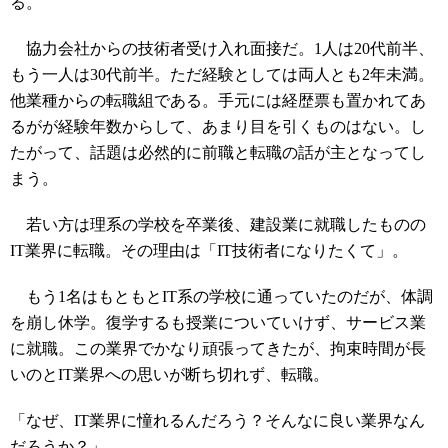
る。
協力会社からの技術者受け入れ面接だ。1人は20代前半、
もう一人は30代前半。ただ経験としては両人とも2年未満。
他業種からの転職組である。手元には経歴票も置かれてあ
るがが経験年数からして、あまり目を引くものはない。し
たがって、話題は必然的に前職と転職の話が主となってし
まう。
若い方は理系の学校を卒業後、建設業に就職したものの
IT業界に転職。その理由は「IT技術者になりたくて」。
もう1名はもともとIT系の学校に通っていたのだが、体調
を崩し休学。復学するも授業についていけず、サービス業
に就職。この業界でかなり頑張ってきたが、拘束時間が長
いのとIT業界への思いが断ち切れず、転職。
「なぜ、IT業界に憧れるんだろう？そんなに良い業界なん
だろうか？」