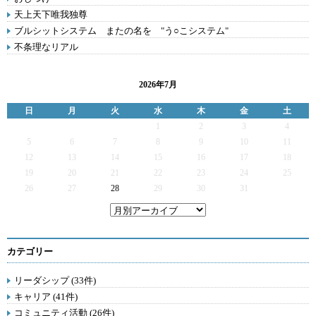
天上天下唯我独尊
ブルシットシステム またの名を "う○こシステム"
不条理なリアル
2026年7月
日
月
火
水
木
金
土
1
2
3
4
5
6
7
8
9
10
11
12
13
14
15
16
17
18
19
20
21
22
23
24
25
26
27
28
29
30
31
カテゴリー
リーダシップ (33件)
キャリア (41件)
コミュニティ活動 (26件)