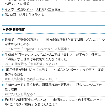
へ行くことの価値
イノウーの選択 (12) 慣れない立ち位置
第742回 結果を引き受ける
自分研 新着記事
最高で「年収6000万超」――国内企業が設けた高度AI職 どんなスキル
が求められるのか
メドレーが「Applied AI Developer」人材募集：
生成AIを“使ったことない”エンジニアは「楽しさ」が半分？ 仕事に
「満足」する理由は年代別でこんなに違った
20～30代が最も「やや不満」が多い：
“応用情報が消える”って本当？ 「生成AIパスポート」って何？ IT資
格の今を読む
＠IT人気記事まとめ読みeBook（6）：
「AIがコードを書く時代、新職種FDEが需要増」 7割のエンジニアが
思う理由
40代だけ少し異なる：
約8割「内定期間中に学ぶべき」 未経験エンジニア自主学習のハード
ル2位「モチベ維持」を超えた1位は？