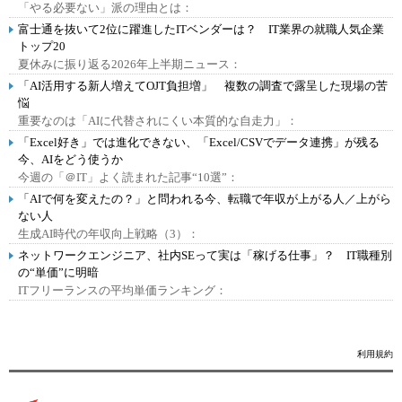
「やる必要ない」派の理由とは：
富士通を抜いて2位に躍進したITベンダーは？ IT業界の就職人気企業
トップ20
夏休みに振り返る2026年上半期ニュース：
「AI活用する新人増えてOJT負担増」 複数の調査で露呈した現場の苦
悩
重要なのは「AIに代替されにくい本質的な自走力」：
「Excel好き」では進化できない、「Excel/CSVでデータ連携」が残る
今、AIをどう使うか
今週の「＠IT」よく読まれた記事“10選”：
「AIで何を変えたの？」と問われる今、転職で年収が上がる人／上がら
ない人
生成AI時代の年収向上戦略（3）：
ネットワークエンジニア、社内SEって実は「稼げる仕事」？ IT職種別
の“単価”に明暗
ITフリーランスの平均単価ランキング：
利用規約