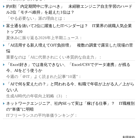
約8割「内定期間中に学ぶべき」 未経験エンジニア自主学習のハード
ル2位「モチベ維持」を超えた1位は？
「やる必要ない」派の理由とは：
富士通を抜いて2位に躍進したITベンダーは？ IT業界の就職人気企業
トップ20
夏休みに振り返る2026年上半期ニュース：
「AI活用する新人増えてOJT負担増」 複数の調査で露呈した現場の苦
悩
重要なのは「AIに代替されにくい本質的な自走力」：
「Excel好き」では進化できない、「Excel/CSVでデータ連携」が残る
今、AIをどう使うか
今週の「＠IT」よく読まれた記事“10選”：
「AIで何を変えたの？」と問われる今、転職で年収が上がる人／上がら
ない人
生成AI時代の年収向上戦略（3）：
ネットワークエンジニア、社内SEって実は「稼げる仕事」？ IT職種別
の“単価”に明暗
ITフリーランスの平均単価ランキング：
利用規約