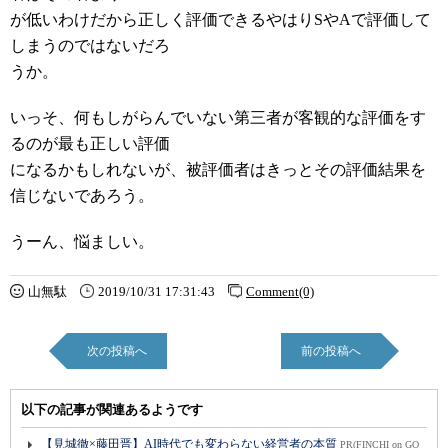
が低いわけだから正しく評価できるやはりSやAで評価して
しまうのではないだろ
うか。
いっそ、何もしがらんでいない第三者が客観的な評価をす
るのが最も正しい評価
になるかもしれないが、被評価者はきっとその評価結果を
信じないであろう。
うーん、悩ましい。
山無駄
2019/10/31 17:31:43
Comment(0)
次の投稿へ
前の投稿へ
以下の記事が関連あるようです
【見城徹×藤田晋】AI時代でも変わらない経営者の本質
PR(FINCHI on GO