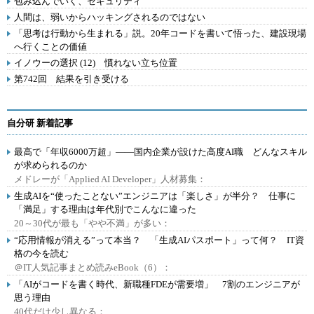
包み込んでいく、セキュリティ
人間は、弱いからハッキングされるのではない
「思考は行動から生まれる」説。20年コードを書いて悟った、建設現場
へ行くことの価値
イノウーの選択 (12) 慣れない立ち位置
第742回 結果を引き受ける
自分研 新着記事
最高で「年収6000万超」――国内企業が設けた高度AI職 どんなスキル
が求められるのか
メドレーが「Applied AI Developer」人材募集：
生成AIを“使ったことない”エンジニアは「楽しさ」が半分？ 仕事に
「満足」する理由は年代別でこんなに違った
20～30代が最も「やや不満」が多い：
“応用情報が消える”って本当？ 「生成AIパスポート」って何？ IT資
格の今を読む
＠IT人気記事まとめ読みeBook（6）：
「AIがコードを書く時代、新職種FDEが需要増」 7割のエンジニアが
思う理由
40代だけ少し異なる：