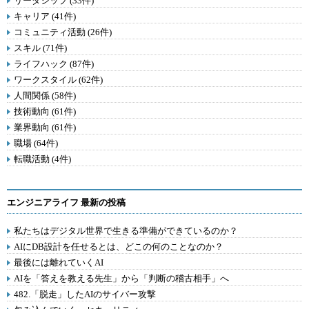
リーダシップ (33件)
キャリア (41件)
コミュニティ活動 (26件)
スキル (71件)
ライフハック (87件)
ワークスタイル (62件)
人間関係 (58件)
技術動向 (61件)
業界動向 (61件)
職場 (64件)
転職活動 (4件)
エンジニアライフ 最新の投稿
私たちはデジタル世界で生きる準備ができているのか？
AIにDB設計を任せるとは、どこの何のことなのか？
最後には離れていくAI
AIを「答えを教える先生」から「判断の稽古相手」へ
482.「脱走」したAIのサイバー攻撃