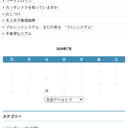
ワークスロップ
カッサンドラを知っていますか
おしつけ
天上天下唯我独尊
ブルシットシステム またの名を "う○こシステム"
不条理なリアル
2026年7月
日
月
火
水
木
金
土
1
2
3
4
5
6
7
8
9
10
11
12
13
14
15
16
17
18
19
20
21
22
23
24
25
26
27
28
29
30
31
カテゴリー