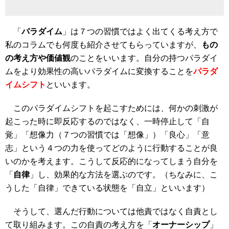
「
パラダイム
」は７つの習慣ではよく出てくる考え方で
私のコラムでも何度も紹介させてもらっていますが、
もの
の考え方や価値観
のことをいいます。自分の持つパラダイ
ムをより効果性の高いパラダイムに変換することを
パラダ
イムシフト
といいます。
このパラダイムシフトを起こすためには、何かの刺激が
起こった時に即反応するのではなく、一時停止して「自
覚」「想像力（７つの習慣では「想像」）「良心」「意
志」という４つの力を使ってどのように行動することが良
いのかを考えます。こうして反応的になってしまう自分を
「
自律
」し、効果的な方法を選ぶのです。（ちなみに、こ
うした「自律」できている状態を「自立」といいます）
そうして、選んだ行動については他責ではなく自責とし
て取り組みます。この自責の考え方を「
オーナーシップ
」