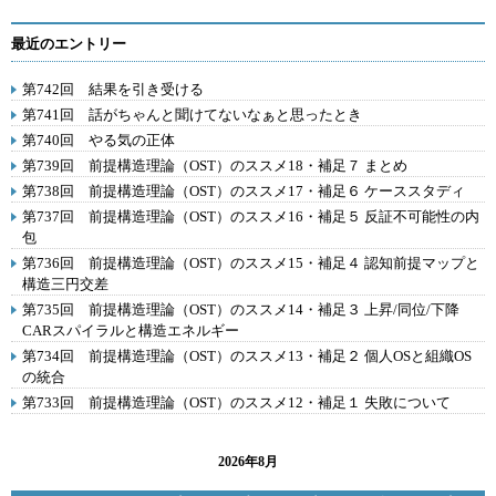
最近のエントリー
第742回 結果を引き受ける
第741回 話がちゃんと聞けてないなぁと思ったとき
第740回 やる気の正体
第739回 前提構造理論（OST）のススメ18・補足７ まとめ
第738回 前提構造理論（OST）のススメ17・補足６ ケーススタディ
第737回 前提構造理論（OST）のススメ16・補足５ 反証不可能性の内
包
第736回 前提構造理論（OST）のススメ15・補足４ 認知前提マップと
構造三円交差
第735回 前提構造理論（OST）のススメ14・補足３ 上昇/同位/下降
CARスパイラルと構造エネルギー
第734回 前提構造理論（OST）のススメ13・補足２ 個人OSと組織OS
の統合
第733回 前提構造理論（OST）のススメ12・補足１ 失敗について
2026年8月