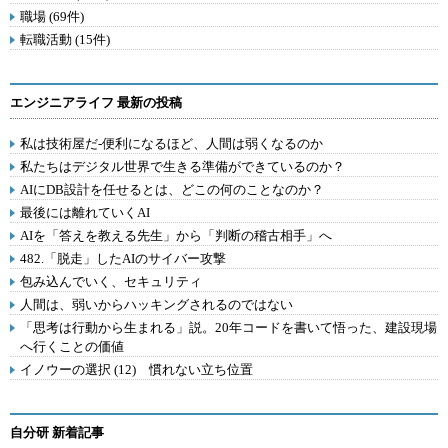
職場 (69件)
転職活動 (15件)
エンジニアライフ 最新の投稿
私は技術屋だ-便利になるほど、人間は弱くなるのか
私たちはデジタル世界で生きる準備ができているのか？
AIにDB設計を任せるとは、どこの何のことなのか？
最後には離れていくAI
AIを「答えを教える先生」から「判断の稽古相手」へ
482.「脱走」したAIのサイバー攻撃
包み込んでいく、セキュリティ
人間は、弱いからハッキングされるのではない
「思考は行動から生まれる」説。20年コードを書いて悟った、建設現場
へ行くことの価値
イノウーの選択 (12) 慣れない立ち位置
自分研 新着記事