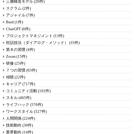
三層構造モデル (20件)
スクラム (2件)
アジャイル (7件)
Bard (1件)
ChatGPT (6件)
プロジェクトマネジメント (13件)
対話技法（ダイアログ・メソッド） (35件)
第８の習慣 (4件)
Zoom (15件)
研修 (25件)
７つの習慣 (63件)
傾聴 (22件)
キャリア (717件)
コミュニティ活動 (102件)
スキル (465件)
ライフハック (576件)
ワークスタイル (527件)
人間関係 (224件)
技術動向 (39件)
業界動向 (14件)