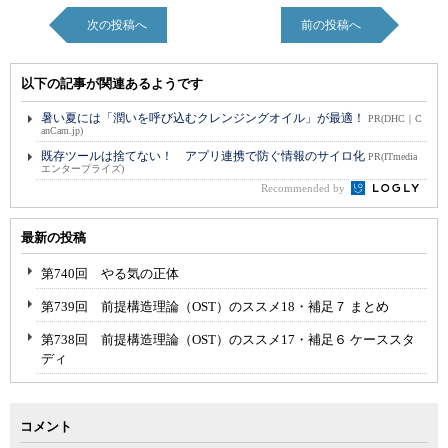
次の投稿へ
前の投稿へ
以下の記事が関連あるようです
暑い夏には「潤いを呼び込むクレンジングオイル」が最適！
PR(DHC｜C
anCam.jp)
既存ツールは捨てない！ アプリ連携で防ぐ情報のサイロ化
PR(ITmedia
エンタープライズ)
Recommended by
最新の投稿
第740回 やる気の正体
第739回 前提構造理論（OST）のススメ18・補足７ まとめ
第738回 前提構造理論（OST）のススメ17・補足６ ケーススタ
ディ
コメント