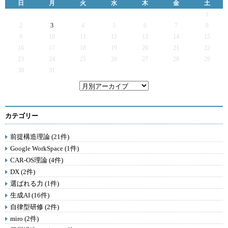
日
月
火
水
木
金
土
1
2
3
4
5
6
7
8
9
10
11
12
13
14
15
16
17
18
19
20
21
22
23
24
25
26
27
28
29
30
31
カテゴリー
前提構造理論 (21件)
Google WorkSpace (1件)
CAR-OS理論 (4件)
DX (2件)
選ばれる力 (1件)
生成AI (16件)
自律型研修 (2件)
miro (2件)