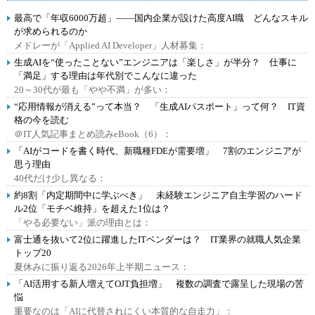
最高で「年収6000万超」――国内企業が設けた高度AI職 どんなスキル
が求められるのか
メドレーが「Applied AI Developer」人材募集：
生成AIを“使ったことない”エンジニアは「楽しさ」が半分？ 仕事に
「満足」する理由は年代別でこんなに違った
20～30代が最も「やや不満」が多い：
“応用情報が消える”って本当？ 「生成AIパスポート」って何？ IT資
格の今を読む
＠IT人気記事まとめ読みeBook（6）：
「AIがコードを書く時代、新職種FDEが需要増」 7割のエンジニアが
思う理由
40代だけ少し異なる：
約8割「内定期間中に学ぶべき」 未経験エンジニア自主学習のハード
ル2位「モチベ維持」を超えた1位は？
「やる必要ない」派の理由とは：
富士通を抜いて2位に躍進したITベンダーは？ IT業界の就職人気企業
トップ20
夏休みに振り返る2026年上半期ニュース：
「AI活用する新人増えてOJT負担増」 複数の調査で露呈した現場の苦
悩
重要なのは「AIに代替されにくい本質的な自走力」：