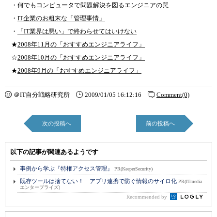
・
何でもコンピュータで問題解決を図るエンジニアの罠
・
IT企業のお粗末な「管理事情」
・
「IT業界は悪い」で終わらせてはいけない
★
2008年11月の「おすすめエンジニアライフ」
☆
2008年10月の「おすすめエンジニアライフ」
★
2008年9月の「おすすめエンジニアライフ」
＠IT自分戦略研究所
2009/01/05 16:12:16
Comment(0)
次の投稿へ
前の投稿へ
以下の記事が関連あるようです
事例から学ぶ『特権アクセス管理』
PR(KeeperSecurity)
既存ツールは捨てない！ アプリ連携で防ぐ情報のサイロ化
PR(ITmedia
エンタープライズ)
Recommended by