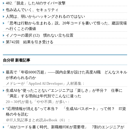
482.「脱走」したAIのサイバー攻撃
包み込んでいく、セキュリティ
人間は、弱いからハッキングされるのではない
「思考は行動から生まれる」説。20年コードを書いて悟った、建設現場
へ行くことの価値
イノウーの選択 (12) 慣れない立ち位置
第742回 結果を引き受ける
自分研 新着記事
最高で「年収6000万超」――国内企業が設けた高度AI職 どんなスキル
が求められるのか
メドレーが「Applied AI Developer」人材募集：
生成AIを“使ったことない”エンジニアは「楽しさ」が半分？ 仕事に
「満足」する理由は年代別でこんなに違った
20～30代が最も「やや不満」が多い：
“応用情報が消える”って本当？ 「生成AIパスポート」って何？ IT資
格の今を読む
＠IT人気記事まとめ読みeBook（6）：
「AIがコードを書く時代、新職種FDEが需要増」 7割のエンジニアが