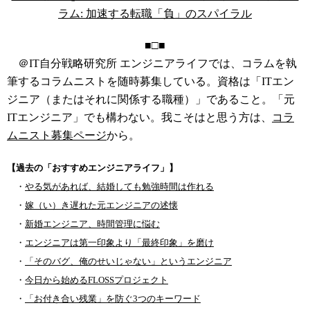
ラム: 加速する転職「負」のスパイラル
■□■
＠IT自分戦略研究所 エンジニアライフでは、コラムを執
筆するコラムニストを随時募集している。資格は「ITエン
ジニア（またはそれに関係する職種）」であること。「元
ITエンジニア」でも構わない。我こそはと思う方は、
コラ
ムニスト募集ページ
から。
【過去の「おすすめエンジニアライフ」】
・
やる気があれば、結婚しても勉強時間は作れる
・
嫁（い）き遅れた元エンジニアの述懐
・
新婚エンジニア、時間管理に悩む
・
エンジニアは第一印象より「最終印象」を磨け
・
「そのバグ、俺のせいじゃない」というエンジニア
・
今日から始めるFLOSSプロジェクト
・
「お付き合い残業」を防ぐ3つのキーワード