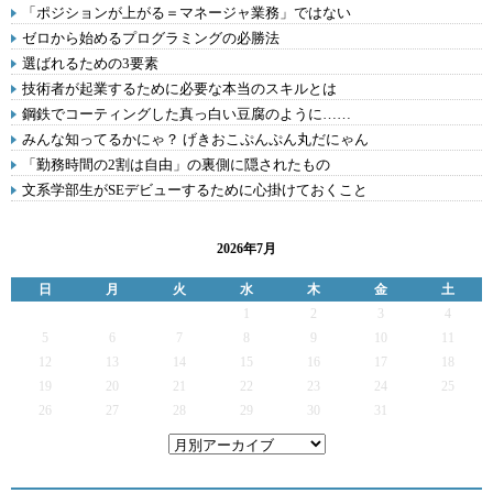
「ポジションが上がる＝マネージャ業務」ではない
ゼロから始めるプログラミングの必勝法
選ばれるための3要素
技術者が起業するために必要な本当のスキルとは
鋼鉄でコーティングした真っ白い豆腐のように……
みんな知ってるかにゃ？ げきおこぷんぷん丸だにゃん
「勤務時間の2割は自由」の裏側に隠されたもの
文系学部生がSEデビューするために心掛けておくこと
2026年7月
日
月
火
水
木
金
土
1
2
3
4
5
6
7
8
9
10
11
12
13
14
15
16
17
18
19
20
21
22
23
24
25
26
27
28
29
30
31