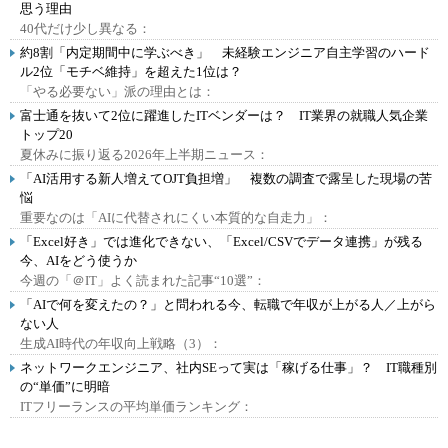
思う理由
40代だけ少し異なる：
約8割「内定期間中に学ぶべき」 未経験エンジニア自主学習のハード
ル2位「モチベ維持」を超えた1位は？
「やる必要ない」派の理由とは：
富士通を抜いて2位に躍進したITベンダーは？ IT業界の就職人気企業
トップ20
夏休みに振り返る2026年上半期ニュース：
「AI活用する新人増えてOJT負担増」 複数の調査で露呈した現場の苦
悩
重要なのは「AIに代替されにくい本質的な自走力」：
「Excel好き」では進化できない、「Excel/CSVでデータ連携」が残る
今、AIをどう使うか
今週の「＠IT」よく読まれた記事“10選”：
「AIで何を変えたの？」と問われる今、転職で年収が上がる人／上がら
ない人
生成AI時代の年収向上戦略（3）：
ネットワークエンジニア、社内SEって実は「稼げる仕事」？ IT職種別
の“単価”に明暗
ITフリーランスの平均単価ランキング：