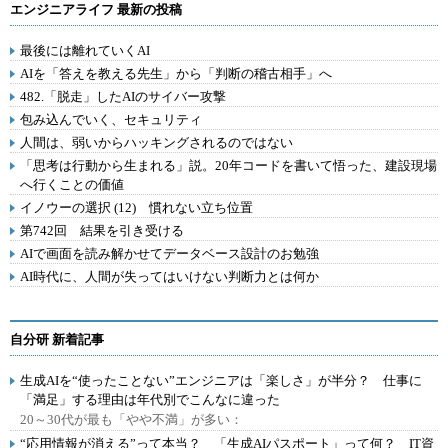
エンジニアライフ 最新の投稿
最後には離れていくAI
AIを「答えを教える先生」から「判断の稽古相手」へ
482.「脱走」したAIのサイバー攻撃
包み込んでいく、セキュリティ
人間は、弱いからハッキングされるのではない
「思考は行動から生まれる」説。20年コードを書いて悟った、建設現場
へ行くことの価値
イノウーの選択 (12) 慣れない立ち位置
第742回 結果を引き受ける
AIで画面を読み解かせてデータベース設計のお勉強
AI時代に、人間が失ってはいけない判断力とは何か
自分研 新着記事
生成AIを“使ったことない”エンジニアは「楽しさ」が半分？ 仕事に
「満足」する理由は年代別でこんなに違った
20～30代が最も「やや不満」が多い：
“応用情報が消える”って本当？ 「生成AIパスポート」って何？ IT資