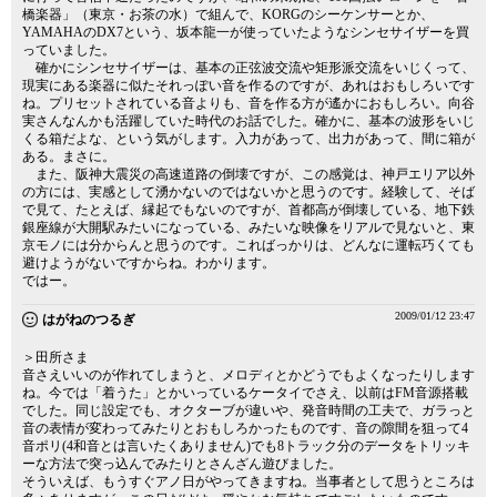
橋楽器」（東京・お茶の水）で組んで、KORGのシーケンサーとか、
YAMAHAのDX7という、坂本龍一が使っていたようなシンセサイザーを買
っていました。
確かにシンセサイザーは、基本の正弦波交流や矩形派交流をいじくって、
現実にある楽器に似たそれっぽい音を作るのですが、あれはおもしろいです
ね。プリセットされている音よりも、音を作る方が遙かにおもしろい。向谷
実さんなんかも活躍していた時代のお話でした。確かに、基本の波形をいじ
くる箱だよな、という気がします。入力があって、出力があって、間に箱が
ある。まさに。
また、阪神大震災の高速道路の倒壊ですが、この感覚は、神戸エリア以外
の方には、実感として湧かないのではないかと思うのです。経験して、そば
で見て、たとえば、縁起でもないのですが、首都高が倒壊している、地下鉄
銀座線が大開駅みたいになっている、みたいな映像をリアルで見ないと、東
京モノには分からんと思うのです。こればっかりは、どんなに運転巧くても
避けようがないですからね。わかります。
ではー。
2009/01/12 23:47
はがねのつるぎ
＞田所さま
音さえいいのが作れてしまうと、メロディとかどうでもよくなったりします
ね。今では「着うた」とかいっているケータイでさえ、以前はFM音源搭載
でした。同じ設定でも、オクターブが違いや、発音時間の工夫で、ガラっと
音の表情が変わってみたりとおもしろかったものです、音の隙間を狙って4
音ポリ(4和音とは言いたくありません)でも8トラック分のデータをトリッキ
ーな方法で突っ込んでみたりとさんざん遊びました。
そういえば、もうすぐアノ日がやってきますね。当事者として思うところは