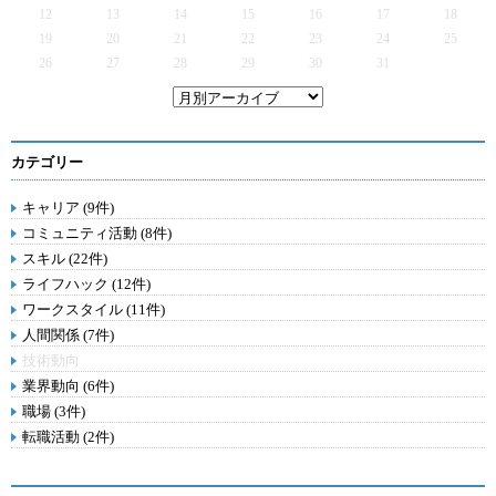
12
13
14
15
16
17
18
19
20
21
22
23
24
25
26
27
28
29
30
31
カテゴリー
キャリア (9件)
コミュニティ活動 (8件)
スキル (22件)
ライフハック (12件)
ワークスタイル (11件)
人間関係 (7件)
技術動向
業界動向 (6件)
職場 (3件)
転職活動 (2件)