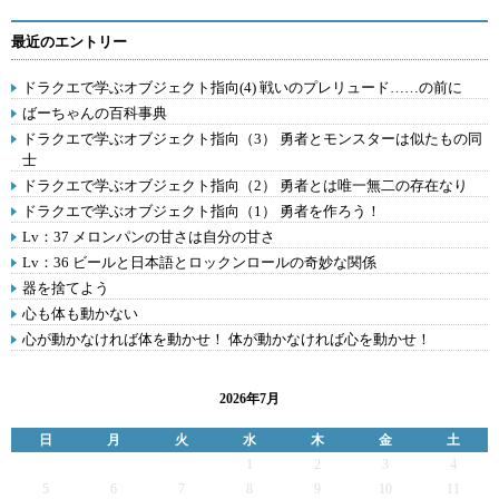
最近のエントリー
ドラクエで学ぶオブジェクト指向(4) 戦いのプレリュード……の前に
ばーちゃんの百科事典
ドラクエで学ぶオブジェクト指向（3） 勇者とモンスターは似たもの同
士
ドラクエで学ぶオブジェクト指向（2） 勇者とは唯一無二の存在なり
ドラクエで学ぶオブジェクト指向（1） 勇者を作ろう！
Lv：37 メロンパンの甘さは自分の甘さ
Lv：36 ビールと日本語とロックンロールの奇妙な関係
器を捨てよう
心も体も動かない
心が動かなければ体を動かせ！ 体が動かなければ心を動かせ！
2026年7月
日
月
火
水
木
金
土
1
2
3
4
5
6
7
8
9
10
11