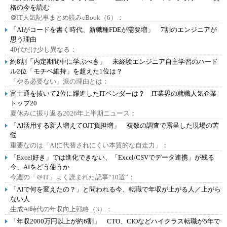
格の今を読む
＠IT人気記事まとめ読みeBook（6）：
「AIがコードを書く時代、新職種FDEが需要増」 7割のエンジニアが
思う理由
40代だけ少し異なる：
約8割「内定期間中に学ぶべき」 未経験エンジニア自主学習のハード
ル2位「モチベ維持」を超えた1位は？
「やる必要ない」派の理由とは：
富士通を抜いて2位に躍進したITベンダーは？ IT業界の就職人気企業
トップ20
夏休みに振り返る2026年上半期ニュース：
「AI活用する新人増えてOJT負担増」 複数の調査で露呈した現場の苦
悩
重要なのは「AIに代替されにくい本質的な自走力」：
「Excel好き」では進化できない、「Excel/CSVでデータ連携」が残る
今、AIをどう使うか
今週の「＠IT」よく読まれた記事“10選”：
「AIで何を変えたの？」と問われる今、転職で年収が上がる人／上がら
ない人
生成AI時代の年収向上戦略（3）：
「年収2000万円以上が約6割」 CTO、CIOなどハイクラス転職が5年で