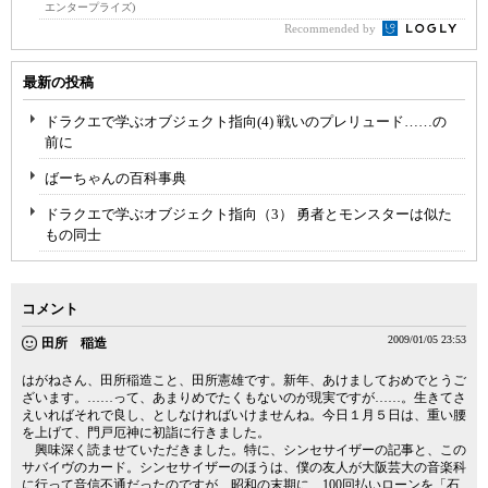
エンタープライズ)
Recommended by
最新の投稿
ドラクエで学ぶオブジェクト指向(4) 戦いのプレリュード……の
前に
ばーちゃんの百科事典
ドラクエで学ぶオブジェクト指向（3） 勇者とモンスターは似た
もの同士
コメント
2009/01/05 23:53
田所 稲造
はがねさん、田所稲造こと、田所憲雄です。新年、あけましておめでとうご
ざいます。……って、あまりめでたくもないのが現実ですが……。生きてさ
えいればそれで良し、としなければいけませんね。今日１月５日は、重い腰
を上げて、門戸厄神に初詣に行きました。
興味深く読ませていただきました。特に、シンセサイザーの記事と、この
サバイヴのカード。シンセサイザーのほうは、僕の友人が大阪芸大の音楽科
に行って音信不通だったのですが、昭和の末期に、100回払いローンを「石