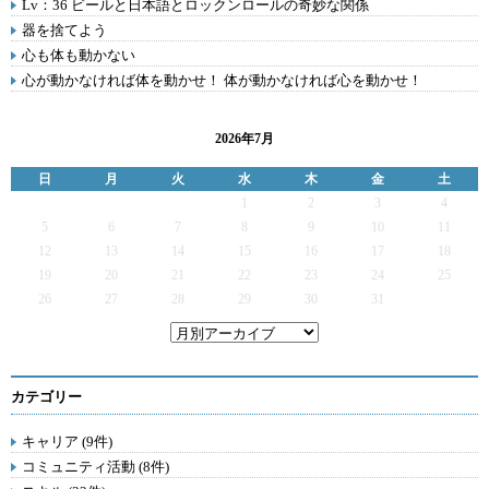
Lv：36 ビールと日本語とロックンロールの奇妙な関係
器を捨てよう
心も体も動かない
心が動かなければ体を動かせ！ 体が動かなければ心を動かせ！
2026年7月
日
月
火
水
木
金
土
1
2
3
4
5
6
7
8
9
10
11
12
13
14
15
16
17
18
19
20
21
22
23
24
25
26
27
28
29
30
31
カテゴリー
キャリア (9件)
コミュニティ活動 (8件)