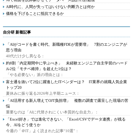
AI時代に、人間が失ってはいけない判断力とは何か
価格を下げることに抵抗できるか
自分研 新着記事
「AIがコードを書く時代、新職種FDEが需要増」 7割のエンジニアが
思う理由
40代だけ少し異なる：
約8割「内定期間中に学ぶべき」 未経験エンジニア自主学習のハード
ル2位「モチベ維持」を超えた1位は？
「やる必要ない」派の理由とは：
富士通を抜いて2位に躍進したITベンダーは？ IT業界の就職人気企業
トップ20
夏休みに振り返る2026年上半期ニュース：
「AI活用する新人増えてOJT負担増」 複数の調査で露呈した現場の苦
悩
重要なのは「AIに代替されにくい本質的な自走力」：
「Excel好き」では進化できない、「Excel/CSVでデータ連携」が残る
今、AIをどう使うか
今週の「＠IT」よく読まれた記事“10選”：