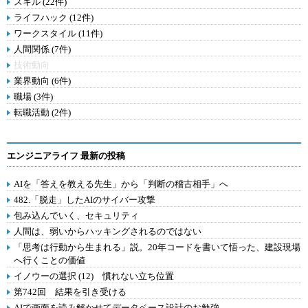
スキル (22件)
ライフハック (12件)
ワークスタイル (11件)
人間関係 (7件)
技術動向
業界動向 (6件)
職場 (3件)
転職活動 (2件)
エンジニアライフ 最新の投稿
AIを「答えを教える先生」から「判断の稽古相手」へ
482.「脱走」したAIのサイバー攻撃
包み込んでいく、セキュリティ
人間は、弱いからハッキングされるのではない
「思考は行動から生まれる」説。20年コードを書いて悟った、建設現場
へ行くことの価値
イノウーの選択 (12) 慣れない立ち位置
第742回 結果を引き受ける
AIで画面を読み解かせてデータベース設計のお勉強