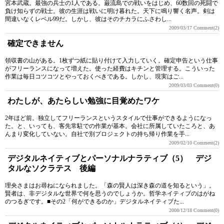
宮本武蔵。最強の兵士の1人である。巌流島での戦いをはじめ、60数回の死闘で
負け知らずの戦士。彼の生涯は戦いに明け暮れた。天下に鳴り響く名声。剣は
間違いなくレベル99だ。しかし、彼はそのチカラにふさわし...
2009/03/17
Comment(2)
確定できません
領収書の山がある。1枚ずつ紙に貼り付けて入力していく。確定申告という仕事
がフリーランスになって増えた。使った経費はキチンと管理する。こういった
作業は毎日コツコツとやっておくべきである。しかし、現実はご...
2009/03/03
Comment(0)
わたしが、あたらしい勉強に目覚めたワケ
2年ほど前。独立してフリーランスというスタイルで仕事ができるようになっ
た。と、いっても、客先常駐での作業が基本。会社に所属していたころと、あ
んまり変化していない。自社で別プロジェクトの持ち帰り作業を手...
2009/02/10
Comment(2)
デジタルネイティブとパーソナルナラティブ（5） デジ
タルなソクラテス 後編
理央さまはお尋ねになられました。「森の賢人は深き森の道を知るという」。
賢者は、非デジタルな世界で何を思うのでしょうか。哲学ネイティブのはがね
のつるぎです。■その2「何ができるのか」デジタルネイティブた...
2008/12/18
Comment(0)