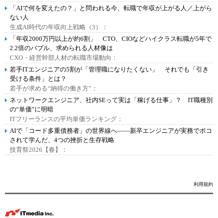
「AIで何を変えたの？」と問われる今、転職で年収が上がる人／上がら
ない人
生成AI時代の年収向上戦略（3）：
「年収2000万円以上が約6割」 CTO、CIOなどハイクラス転職が5年で
2.2倍のバブル、求められる人材像は
CXO・経営幹部人材の転職市場動向：
若手ITエンジニアの5割が「管理職になりたくない」 それでも「引き
受ける条件」とは？
若手が求める“納得の働き方”：
ネットワークエンジニア、社内SEって実は「稼げる仕事」？ IT職種別
の“単価”に明暗
ITフリーランスの平均単価ランキング：
AIで「コード多重債務者」の世界線へ――新卒エンジニアが実務でボコ
されて学んだ、4つの挫折と生存戦略
技育祭2026【春】：
利用規約