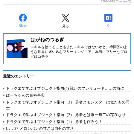
2008/10/15
Comment(0)
Share
0
見る
はがねのつるぎ
スキルを捨てることもまたスキルではないかと、禅問答のよ
うな世界に迷い込むフリーエンジニア。
本当にフリーなブロ
グはコチラ
最近のエントリー
ドラクエで学ぶオブジェクト指向(4) 戦いのプレリュード……の前に
ばーちゃんの百科事典
ドラクエで学ぶオブジェクト指向（3） 勇者とモンスターは似たもの同
士
ドラクエで学ぶオブジェクト指向（2） 勇者とは唯一無二の存在なり
ドラクエで学ぶオブジェクト指向（1） 勇者を作ろう！
Lv：37 メロンパンの甘さは自分の甘さ