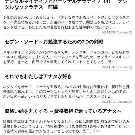
デジタルネイティブとパーソナルナラティブ（4） デジ
タルなソクラテス 前編
ミルの言葉からはじめましょう。「満足な豚であるより、不満足なソクラテス
を」不満足であるがゆえに、永遠のベータ版です。問題点をあぶり出し、カイ
ゼンを続ける。わたしたちの言葉と行動もまた哲学的ではないでし...
2008/12/15
Comment(0)
セブン・ソード～お勉強するための7つの剣戟
スキルネイティブのはがねのつるぎです。デジタル。フィジカル。どちらもウ
イルスに感染してしまいした。ハードウェアを守るため、オンラインスキャン
を実行。きっと、内部でフル稼働してくれていることでしょう。発...
2008/11/17
Comment(0)
それでもわたしはアナタが好き
ネクタイを締めて、スーツを羽織る。カバンの中身はお仕事仕様。腕時計と携
帯電話も忘れずに。このスーツはちょうど独立したときに新調したものです。
思い出の一品というほど大げさでもありませんが、このスーツも2...
2008/11/05
Comment(2)
資格い頭を丸くする ～資格取得で迷っているアナタへ
情報処理試験まであとわずかとなりました。今回は制度改定前なので駆け込み
受験も多いことでしょう。情報処理をはじめ多数のIT資格があります。どうい
う基準で資格を選ぶのか悩ましいところですね。先日、Silv...