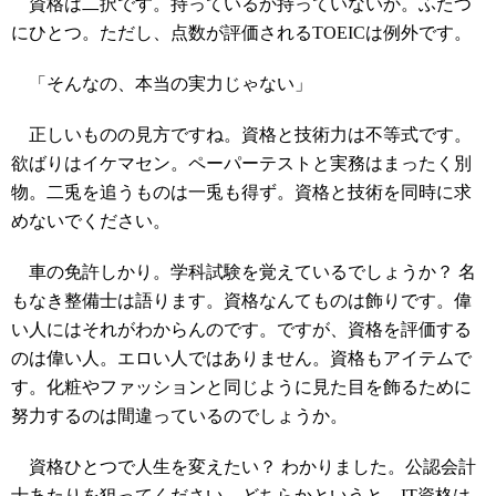
資格は二択です。持っているか持っていないか。ふたつ
にひとつ。ただし、点数が評価されるTOEICは例外です。
「そんなの、本当の実力じゃない」
正しいものの見方ですね。資格と技術力は不等式です。
欲ばりはイケマセン。ペーパーテストと実務はまったく別
物。二兎を追うものは一兎も得ず。資格と技術を同時に求
めないでください。
車の免許しかり。学科試験を覚えているでしょうか？ 名
もなき整備士は語ります。資格なんてものは飾りです。偉
い人にはそれがわからんのです。ですが、資格を評価する
のは偉い人。エロい人ではありません。資格もアイテムで
す。化粧やファッションと同じように見た目を飾るために
努力するのは間違っているのでしょうか。
資格ひとつで人生を変えたい？ わかりました。公認会計
士あたりを狙ってください。どちらかというと、IT資格は