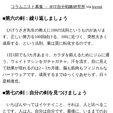
コラムニスト募集 － ＠IT自分戦略研究所
via
kwout
■第六の剣：繰り返しましょう
ひげうさぎ先生の教えに100の法則というものがありま
す。正しい努力を100回続ける、100に近づく、突然大きく
成長する、という法則。量は質に転化するのです。
1日1回でも3カ月あまり。カラダを鍛えるためにジムに通
う。ウェイトマシンをガチャガチャ。汗を流す。目に見え
て効果が現れるのは2～3カ月後。脳も筋肉もフィジカルな
ハードウェアです。成長するまでゆっくりあせらず。日々
是精進也。
■第七の剣：自分の剣を見つけましょう
いちばんやってはイケナイこと。それは、人と比べるこ
とです。人は人。自分は自分です。最後に、いままでのお