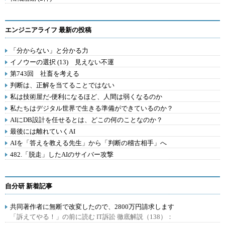
エンジニアライフ 最新の投稿
「分からない」と分かる力
イノウーの選択 (13) 見えない不運
第743回 社畜を考える
判断は、正解を当てることではない
私は技術屋だ-便利になるほど、人間は弱くなるのか
私たちはデジタル世界で生きる準備ができているのか？
AIにDB設計を任せるとは、どこの何のことなのか？
最後には離れていくAI
AIを「答えを教える先生」から「判断の稽古相手」へ
482.「脱走」したAIのサイバー攻撃
自分研 新着記事
共同著作者に無断で改変したので、2800万円請求します
「訴えてやる！」の前に読む IT訴訟 徹底解説（138）：