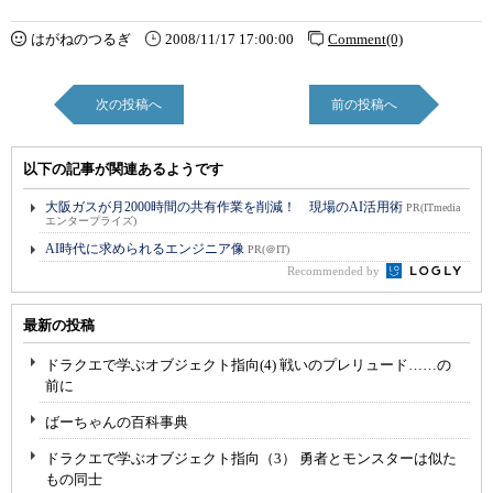
はがねのつるぎ
2008/11/17 17:00:00
Comment(0)
次の投稿へ
前の投稿へ
以下の記事が関連あるようです
大阪ガスが月2000時間の共有作業を削減！ 現場のAI活用術
PR(ITmedia
エンタープライズ)
AI時代に求められるエンジニア像
PR(＠IT)
Recommended by
最新の投稿
ドラクエで学ぶオブジェクト指向(4) 戦いのプレリュード……の
前に
ばーちゃんの百科事典
ドラクエで学ぶオブジェクト指向（3） 勇者とモンスターは似た
もの同士