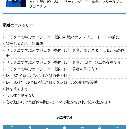
うな世界に迷い込むフリーエンジニア。
本当にフリーなブロ
グはコチラ
最近のエントリー
ドラクエで学ぶオブジェクト指向(4) 戦いのプレリュード……の前に
ばーちゃんの百科事典
ドラクエで学ぶオブジェクト指向（3） 勇者とモンスターは似たもの同
士
ドラクエで学ぶオブジェクト指向（2） 勇者とは唯一無二の存在なり
ドラクエで学ぶオブジェクト指向（1） 勇者を作ろう！
Lv：37 メロンパンの甘さは自分の甘さ
Lv：36 ビールと日本語とロックンロールの奇妙な関係
器を捨てよう
心も体も動かない
心が動かなければ体を動かせ！ 体が動かなければ心を動かせ！
2026年7月
日
月
火
水
木
金
土