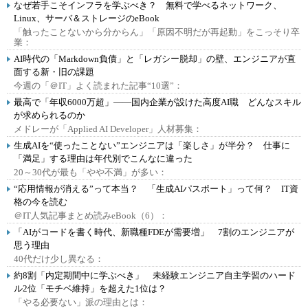
なぜ若手こそインフラを学ぶべき？ 無料で学べるネットワーク、
Linux、サーバ＆ストレージのeBook
「触ったことないから分からん」「原因不明だが再起動」をこっそり卒
業：
AI時代の「Markdown負債」と「レガシー脱却」の壁、エンジニアが直
面する新・旧の課題
今週の「＠IT」よく読まれた記事“10選”：
最高で「年収6000万超」――国内企業が設けた高度AI職 どんなスキル
が求められるのか
メドレーが「Applied AI Developer」人材募集：
生成AIを“使ったことない”エンジニアは「楽しさ」が半分？ 仕事に
「満足」する理由は年代別でこんなに違った
20～30代が最も「やや不満」が多い：
“応用情報が消える”って本当？ 「生成AIパスポート」って何？ IT資
格の今を読む
＠IT人気記事まとめ読みeBook（6）：
「AIがコードを書く時代、新職種FDEが需要増」 7割のエンジニアが
思う理由
40代だけ少し異なる：
約8割「内定期間中に学ぶべき」 未経験エンジニア自主学習のハード
ル2位「モチベ維持」を超えた1位は？
「やる必要ない」派の理由とは：