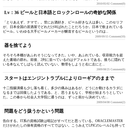
2010/05/02
Comment(0)
Lv：36 ビールと日本語とロックンロールの奇妙な関係
「とりあえず、ナマで」。世にお酒好き、ビール好きな人は多い。このセリフ
が、日本全国の居酒屋でどれだけ叫ばれたことだろうか。日本で飲まれている
ビール。いわゆる大手ビールメーカーが醸造するビールというのは...
2009/09/15
Comment(10)
器を捨てよう
そろそろ本棚があふれそうになってきた。いや、あふれている。収容能力を超
えた書籍の群れ。前後、2列に並べているのはデフォルトである。後ろに隠れて
いる本なんてしばらく読んでいない。整理をしようと右に左にと...
2009/08/25
Comment(6)
スタートはエンジントラブルによりローギアのままで
十二指腸潰瘍も少し落ち着く。多少の痛みはあるが、どうにか動けるカラダに
なるまでは回復したようである。と、思うまもなく、学校が始まろうとしてい
た。この春から社会人大学院に通うのは、ずっと前から決めていた...
2009/04/08
Comment(2)
問題をどう扱うかという問題
告白する。IT系の資格試験は暗記がすべてだと思っている。ORACLEMASTER
だけがわたしの保有資格のすべてではない。こうみえてLPICのレベル2も持って