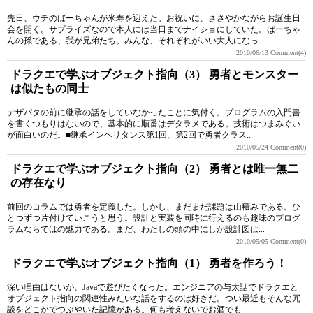
先日、ウチのばーちゃんが米寿を迎えた。お祝いに、ささやかながらお誕生日
会を開く。サプライズなので本人には当日までナイショにしていた。ばーちゃ
んの孫である、我が兄弟たち。みんな、それぞれがいい大人になっ...
2010/06/13
Comment(4)
ドラクエで学ぶオブジェクト指向（3） 勇者とモンスター
は似たもの同士
デザパタの前に継承の話をしていなかったことに気付く。プログラムの入門書
を書くつもりはないので、基本的に順番はデタラメである。技術はつまみぐい
が面白いのだ。■継承インヘリタンス第1回、第2回で勇者クラス...
2010/05/24
Comment(0)
ドラクエで学ぶオブジェクト指向（2） 勇者とは唯一無二
の存在なり
前回のコラムでは勇者を定義した。しかし、まだまだ課題は山積みである。ひ
とつずつ片付けていこうと思う。設計と実装を同時に行えるのも趣味のプログ
ラムならではの魅力である。まだ、わたしの頭の中にしか設計図は...
2010/05/05
Comment(0)
ドラクエで学ぶオブジェクト指向（1） 勇者を作ろう！
深い理由はないが、Javaで遊びたくなった。エンジニアの与太話でドラクエと
オブジェクト指向の関連性みたいな話をするのは好きだ。つい最近もそんな冗
談をどこかでつぶやいた記憶がある。何も考えないでお酒でも...