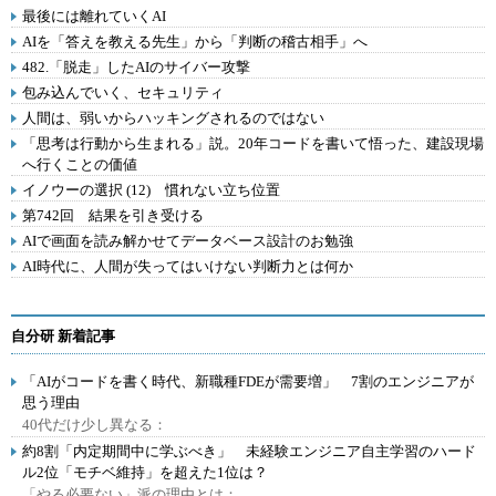
最後には離れていくAI
AIを「答えを教える先生」から「判断の稽古相手」へ
482.「脱走」したAIのサイバー攻撃
包み込んでいく、セキュリティ
人間は、弱いからハッキングされるのではない
「思考は行動から生まれる」説。20年コードを書いて悟った、建設現場
へ行くことの価値
イノウーの選択 (12) 慣れない立ち位置
第742回 結果を引き受ける
AIで画面を読み解かせてデータベース設計のお勉強
AI時代に、人間が失ってはいけない判断力とは何か
自分研 新着記事
「AIがコードを書く時代、新職種FDEが需要増」 7割のエンジニアが
思う理由
40代だけ少し異なる：
約8割「内定期間中に学ぶべき」 未経験エンジニア自主学習のハード
ル2位「モチベ維持」を超えた1位は？
「やる必要ない」派の理由とは：