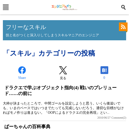
フリーなスキル
技と名がつくと深入りしてしまうスキルマニアのエンジニア
「スキル」カテゴリーの投稿
Share
0
見る
ドラクエで学ぶオブジェクト指向(4) 戦いのプレリュー
ド……の前に
大枠が決まったところで、中間ゴールを設定しようと思う。いくら後追いで
も、いまのペースではいつまでたっても完成しないだろう。適切な目標がなけ
ればモノ作りは進まない。「OOPによるドラクエの完全再現」とい...
2010/06/27
Comment(2)
ばーちゃんの百科事典