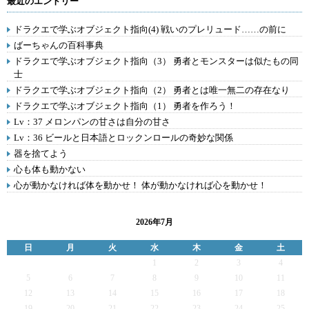
最近のエントリー
ドラクエで学ぶオブジェクト指向(4) 戦いのプレリュード……の前に
ばーちゃんの百科事典
ドラクエで学ぶオブジェクト指向（3） 勇者とモンスターは似たもの同
士
ドラクエで学ぶオブジェクト指向（2） 勇者とは唯一無二の存在なり
ドラクエで学ぶオブジェクト指向（1） 勇者を作ろう！
Lv：37 メロンパンの甘さは自分の甘さ
Lv：36 ビールと日本語とロックンロールの奇妙な関係
器を捨てよう
心も体も動かない
心が動かなければ体を動かせ！ 体が動かなければ心を動かせ！
2026年7月
日
月
火
水
木
金
土
1
2
3
4
5
6
7
8
9
10
11
12
13
14
15
16
17
18
19
20
21
22
23
24
25