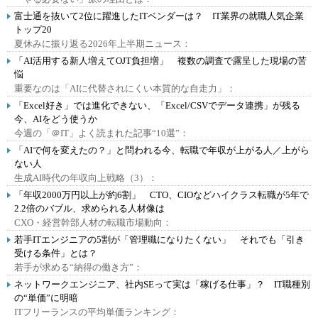
富士通を抜いて2位に躍進したITベンダーは？ IT業界の就職人気企業
トップ20
夏休みに振り返る2026年上半期ニュース：
「AI活用する新人増えてOJT負担増」 複数の調査で露呈した現場の苦
悩
重要なのは「AIに代替されにくい本質的な自走力」：
「Excel好き」では進化できない、「Excel/CSVでデータ連携」が残る
今、AIをどう使うか
今週の「＠IT」よく読まれた記事“10選”：
「AIで何を変えたの？」と問われる今、転職で年収が上がる人／上がら
ない人
生成AI時代の年収向上戦略（3）：
「年収2000万円以上が約6割」 CTO、CIOなどハイクラス転職が5年で
2.2倍のバブル、求められる人材像は
CXO・経営幹部人材の転職市場動向：
若手ITエンジニアの5割が「管理職になりたくない」 それでも「引き
受ける条件」とは？
若手が求める“納得の働き方”：
ネットワークエンジニア、社内SEって実は「稼げる仕事」？ IT職種別
の“単価”に明暗
ITフリーランスの平均単価ランキング：