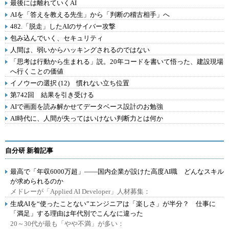
最後には離れていくAI
AIを「答えを教える先生」から「判断の稽古相手」へ
482.「脱走」したAIのサイバー攻撃
包み込んでいく、セキュリティ
人間は、弱いからハッキングされるのではない
「思考は行動から生まれる」説。20年コードを書いて悟った、建設現場
へ行くことの価値
イノウーの選択 (12) 慣れない立ち位置
第742回 結果を引き受ける
AIで画面を読み解かせてデータベース設計のお勉強
AI時代に、人間が失ってはいけない判断力とは何か
自分研 新着記事
最高で「年収6000万超」――国内企業が設けた高度AI職 どんなスキル
が求められるのか
メドレーが「Applied AI Developer」人材募集：
生成AIを“使ったことない”エンジニアは「楽しさ」が半分？ 仕事に
「満足」する理由は年代別でこんなに違った
20～30代が最も「やや不満」が多い：