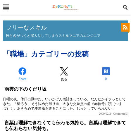
フリーなスキル
技と名がつくと深入りしてしまうスキルマニアのエンジニア
「職場」カテゴリーの投稿
Share
0
見る
雨雲の下のくだり坂
日曜の夜。休日出勤中だ。いいかげん煮詰まっている。なんだかイラっとして
きた。「帰ろう」そう決めた帰り道。大きな交差点の前で赤信号に躓（つま
づ）く。あきらめて歩道橋を渡ることにした。じっとしていられない...
2009/02/24
Comment(0)
言葉は理解できなくても伝わる気持ち。言葉は理解できて
も伝わらない気持ち。