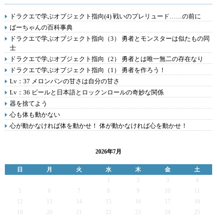
ドラクエで学ぶオブジェクト指向(4) 戦いのプレリュード……の前に
ばーちゃんの百科事典
ドラクエで学ぶオブジェクト指向（3） 勇者とモンスターは似たもの同
士
ドラクエで学ぶオブジェクト指向（2） 勇者とは唯一無二の存在なり
ドラクエで学ぶオブジェクト指向（1） 勇者を作ろう！
Lv：37 メロンパンの甘さは自分の甘さ
Lv：36 ビールと日本語とロックンロールの奇妙な関係
器を捨てよう
心も体も動かない
心が動かなければ体を動かせ！ 体が動かなければ心を動かせ！
2026年7月
日
月
火
水
木
金
土
1
2
3
4
5
6
7
8
9
10
11
12
13
14
15
16
17
18
19
20
21
22
23
24
25