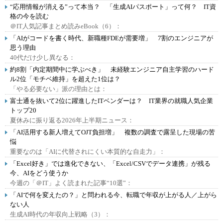
“応用情報が消える”って本当？ 「生成AIパスポート」って何？ IT資
格の今を読む
＠IT人気記事まとめ読みeBook（6）：
「AIがコードを書く時代、新職種FDEが需要増」 7割のエンジニアが
思う理由
40代だけ少し異なる：
約8割「内定期間中に学ぶべき」 未経験エンジニア自主学習のハード
ル2位「モチベ維持」を超えた1位は？
「やる必要ない」派の理由とは：
富士通を抜いて2位に躍進したITベンダーは？ IT業界の就職人気企業
トップ20
夏休みに振り返る2026年上半期ニュース：
「AI活用する新人増えてOJT負担増」 複数の調査で露呈した現場の苦
悩
重要なのは「AIに代替されにくい本質的な自走力」：
「Excel好き」では進化できない、「Excel/CSVでデータ連携」が残る
今、AIをどう使うか
今週の「＠IT」よく読まれた記事“10選”：
「AIで何を変えたの？」と問われる今、転職で年収が上がる人／上がら
ない人
生成AI時代の年収向上戦略（3）：