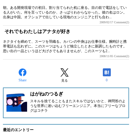
朝。ある開発現場での初日。割り当てられた机に座る。目の前で電話をしてい
る人がいた。何を言っているのか、さっぱりわからなかった。彼の名はロン。
出身は中国。オフショアで出している現地のエンジニアと打ち合わ...
2009/02/17
Comment(2)
それでもわたしはアナタが好き
ネクタイを締めて、スーツを羽織る。カバンの中身はお仕事仕様。腕時計と携
帯電話も忘れずに。このスーツはちょうど独立したときに新調したものです。
思い出の一品というほど大げさでもありませんが、このスーツも2...
2008/11/05
Comment(2)
Share
0
見る
はがねのつるぎ
スキルを捨てることもまたスキルではないかと、禅問答のよ
うな世界に迷い込むフリーエンジニア。
本当にフリーなブロ
グはコチラ
最近のエントリー