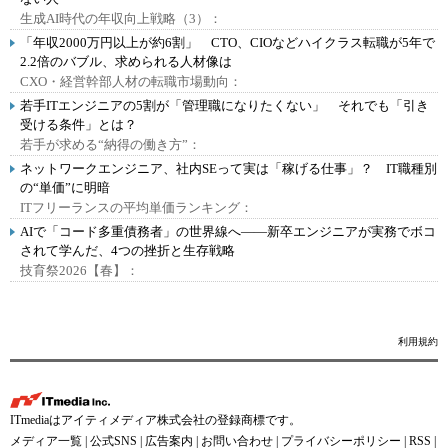
生成AI時代の年収向上戦略（3）：
「年収2000万円以上が約6割」 CTO、CIOなどハイクラス転職が5年で
2.2倍のバブル、求められる人材像は
CXO・経営幹部人材の転職市場動向：
若手ITエンジニアの5割が「管理職になりたくない」 それでも「引き
受ける条件」とは？
若手が求める“納得の働き方”：
ネットワークエンジニア、社内SEって実は「稼げる仕事」？ IT職種別
の“単価”に明暗
ITフリーランスの平均単価ランキング：
AIで「コード多重債務者」の世界線へ――新卒エンジニアが実務でボコ
されて学んだ、4つの挫折と生存戦略
技育祭2026【春】：
利用規約
ITmediaはアイティメディア株式会社の登録商標です。
メディア一覧
|
公式SNS
|
広告案内
|
お問い合わせ
|
プライバシーポリシー
|
RSS
|