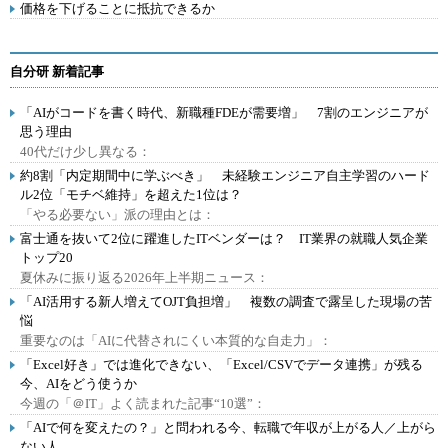
価格を下げることに抵抗できるか
自分研 新着記事
「AIがコードを書く時代、新職種FDEが需要増」 7割のエンジニアが
思う理由
40代だけ少し異なる：
約8割「内定期間中に学ぶべき」 未経験エンジニア自主学習のハード
ル2位「モチベ維持」を超えた1位は？
「やる必要ない」派の理由とは：
富士通を抜いて2位に躍進したITベンダーは？ IT業界の就職人気企業
トップ20
夏休みに振り返る2026年上半期ニュース：
「AI活用する新人増えてOJT負担増」 複数の調査で露呈した現場の苦
悩
重要なのは「AIに代替されにくい本質的な自走力」：
「Excel好き」では進化できない、「Excel/CSVでデータ連携」が残る
今、AIをどう使うか
今週の「＠IT」よく読まれた記事“10選”：
「AIで何を変えたの？」と問われる今、転職で年収が上がる人／上がら
ない人