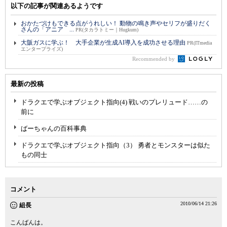
以下の記事が関連あるようです
おかたづけもできる点がうれしい！ 動物の鳴き声やセリフが盛りだく
さんの「アニア ...
PR(タカラトミー｜Hugkum)
大阪ガスに学ぶ！ 大手企業が生成AI導入を成功させる理由
PR(ITmedia
エンタープライズ)
Recommended by
最新の投稿
ドラクエで学ぶオブジェクト指向(4) 戦いのプレリュード……の
前に
ばーちゃんの百科事典
ドラクエで学ぶオブジェクト指向（3） 勇者とモンスターは似た
もの同士
コメント
2010/06/14 21:26
組長
こんばんは。