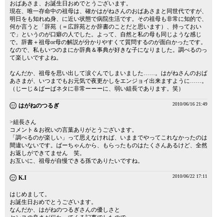
おばあさま、お誕生日おめでとうございます。
現在、唯一存命中の祖母は、確かはがねさんのおばあさまと同世代ですが、
明日をも知れぬ身、に近い状態で病院生活です。その祖母も非常に知的で、
何か言うと「辞苑（＝広辞苑とか辞書のことだと思います）、持っておい
で」というのが口癖の人でした。よって、自然と私の母も同じような感じ
で。辞書＋祖母or母の解説が分かりやすくて質問するのが面白かったです。
なので、私もいつのまにか辞典＆事典が好きな子になりました。調べるのっ
て楽しいですよね。
なんだか、祖母を思い出して涙ぐんでしまいました……。はがねさんのおば
あさまが、いつまでもお元気で夜更かしをエンジョイ出来ますように……。
（じーじ＆ばーばネタに非常ーーーに、弱い組長であります。笑）
2010/06/16 21:49
はがねのつるぎ
>組長さん
コメント＆お祝いの言葉ありがとうございます。
「調べるのが楽しい」って思えなければ、いままでやってこれなかったのは
間違いないです。ばーちゃんから、もらったものはたくさんあるけど、全然
お返しができてません 笑。
お互いに、祖母が自慢できる孫でありたいですね。
2010/06/22 17:11
K.I
はじめまして。
お誕生日おめでとうございます。
なんだか、はがねのつるぎさんの優しさと