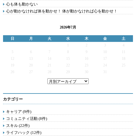
心も体も動かない
心が動かなければ体を動かせ！ 体が動かなければ心を動かせ！
2026年7月
日
月
火
水
木
金
土
1
2
3
4
5
6
7
8
9
10
11
12
13
14
15
16
17
18
19
20
21
22
23
24
25
26
27
28
29
30
31
カテゴリー
キャリア (9件)
コミュニティ活動 (8件)
スキル (22件)
ライフハック (12件)