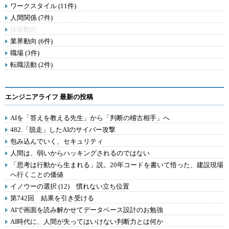
ワークスタイル (11件)
人間関係 (7件)
技術動向
業界動向 (6件)
職場 (3件)
転職活動 (2件)
エンジニアライフ 最新の投稿
AIを「答えを教える先生」から「判断の稽古相手」へ
482.「脱走」したAIのサイバー攻撃
包み込んでいく、セキュリティ
人間は、弱いからハッキングされるのではない
「思考は行動から生まれる」説。20年コードを書いて悟った、建設現場
へ行くことの価値
イノウーの選択 (12) 慣れない立ち位置
第742回 結果を引き受ける
AIで画面を読み解かせてデータベース設計のお勉強
AI時代に、人間が失ってはいけない判断力とは何か