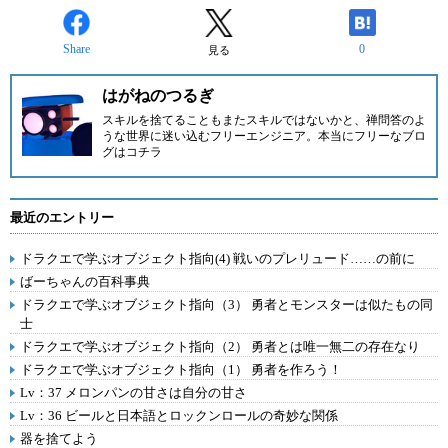
Share
0
見る
はがねのつるぎ
スキルを捨てることもまたスキルではないかと、禅問答のよ
うな世界に迷い込むフリーエンジニア。
本当にフリーなブロ
グはコチラ
最近のエントリー
ドラクエで学ぶオブジェクト指向(4) 戦いのプレリュード……の前に
ばーちゃんの百科事典
ドラクエで学ぶオブジェクト指向（3） 勇者とモンスターは似たもの同
士
ドラクエで学ぶオブジェクト指向（2） 勇者とは唯一無二の存在なり
ドラクエで学ぶオブジェクト指向（1） 勇者を作ろう！
Lv：37 メロンパンの甘さは自分の甘さ
Lv：36 ビールと日本語とロックンロールの奇妙な関係
器を捨てよう