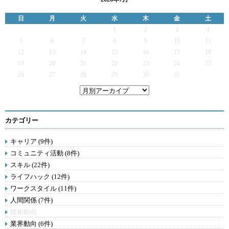
日
月
火
水
木
金
土
1
2
3
4
5
6
7
8
9
10
11
12
13
14
15
16
17
18
19
20
21
22
23
24
25
26
27
28
29
30
31
カテゴリー
キャリア (9件)
コミュニティ活動 (8件)
スキル (22件)
ライフハック (12件)
ワークスタイル (11件)
人間関係 (7件)
技術動向
業界動向 (6件)