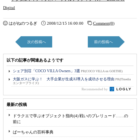
Digital
はがねのつるぎ
2008/12/15 16:00:00
Comment(0)
次の投稿へ
前の投稿へ
以下の記事が関連あるようです
シェア別荘「COCO VILLA Owners」3選
PR(COCO VILLA on GOETHE)
大阪ガスに学ぶ！ 大手企業が生成AI導入を成功させる理由
PR(ITmedia
エンタープライズ)
Recommended by
最新の投稿
ドラクエで学ぶオブジェクト指向(4) 戦いのプレリュード……の
前に
ばーちゃんの百科事典