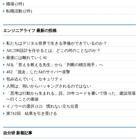
職場 (3件)
転職活動 (2件)
エンジニアライフ 最新の投稿
私たちはデジタル世界で生きる準備ができているのか？
AIにDB設計を任せるとは、どこの何のことなのか？
最後には離れていくAI
AIを「答えを教える先生」から「判断の稽古相手」へ
482.「脱走」したAIのサイバー攻撃
包み込んでいく、セキュリティ
人間は、弱いからハッキングされるのではない
「思考は行動から生まれる」説。20年コードを書いて悟った、建設現場
へ行くことの価値
イノウーの選択 (12) 慣れない立ち位置
第742回 結果を引き受ける
自分研 新着記事