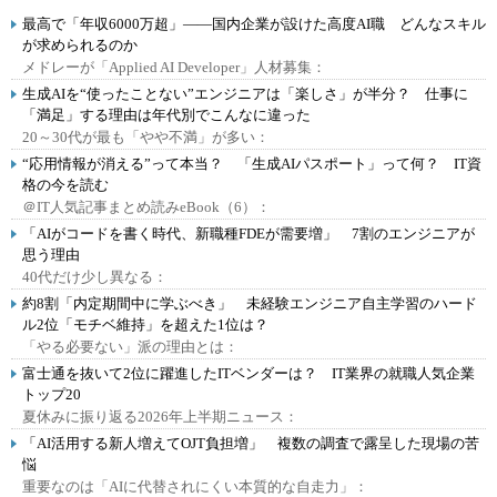
最高で「年収6000万超」――国内企業が設けた高度AI職 どんなスキル
が求められるのか
メドレーが「Applied AI Developer」人材募集：
生成AIを“使ったことない”エンジニアは「楽しさ」が半分？ 仕事に
「満足」する理由は年代別でこんなに違った
20～30代が最も「やや不満」が多い：
“応用情報が消える”って本当？ 「生成AIパスポート」って何？ IT資
格の今を読む
＠IT人気記事まとめ読みeBook（6）：
「AIがコードを書く時代、新職種FDEが需要増」 7割のエンジニアが
思う理由
40代だけ少し異なる：
約8割「内定期間中に学ぶべき」 未経験エンジニア自主学習のハード
ル2位「モチベ維持」を超えた1位は？
「やる必要ない」派の理由とは：
富士通を抜いて2位に躍進したITベンダーは？ IT業界の就職人気企業
トップ20
夏休みに振り返る2026年上半期ニュース：
「AI活用する新人増えてOJT負担増」 複数の調査で露呈した現場の苦
悩
重要なのは「AIに代替されにくい本質的な自走力」：