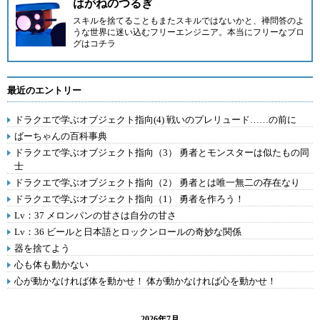
はがねのつるぎ
スキルを捨てることもまたスキルではないかと、禅問答のよ
うな世界に迷い込むフリーエンジニア。
本当にフリーなブロ
グはコチラ
最近のエントリー
ドラクエで学ぶオブジェクト指向(4) 戦いのプレリュード……の前に
ばーちゃんの百科事典
ドラクエで学ぶオブジェクト指向（3） 勇者とモンスターは似たもの同
士
ドラクエで学ぶオブジェクト指向（2） 勇者とは唯一無二の存在なり
ドラクエで学ぶオブジェクト指向（1） 勇者を作ろう！
Lv：37 メロンパンの甘さは自分の甘さ
Lv：36 ビールと日本語とロックンロールの奇妙な関係
器を捨てよう
心も体も動かない
心が動かなければ体を動かせ！ 体が動かなければ心を動かせ！
2026年7月