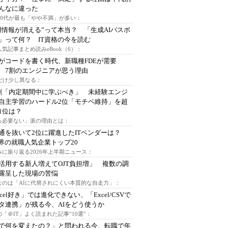
んなに違った
～30代が最も「やや不満」が多い：
用情報が消える”って本当？ 「生成AIパスポ
」って何？ IT資格の今を読む
人気記事まとめ読みeBook（6）：
Iがコードを書く時代、新職種FDEが需要
 7割のエンジニアが思う理由
代だけ少し異なる：
割「内定期間中に学ぶべき」 未経験エンジ
自主学習のハードル2位「モチベ維持」を超
1位は？
る必要ない」派の理由とは：
通を抜いて2位に躍進したITベンダーは？
業界の就職人気企業トップ20
みに振り返る2026年上半期ニュース：
I活用する新人増えてOJT負担増」 複数の調
露呈した現場の苦悩
なのは「AIに代替されにくい本質的な自走力」：
xcel好き」では進化できない、「Excel/CSVで
タ連携」が残る今、AIをどう使うか
「＠IT」よく読まれた記事“10選”：
Iで何を変えたの？」と問われる今、転職で年