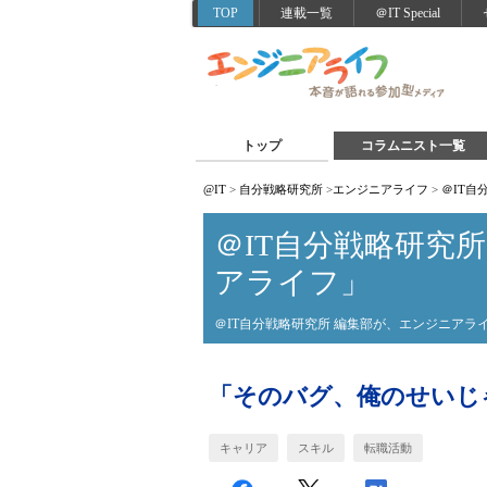
TOP
連載一覧
＠IT Special
トップ
コラムニスト一覧
@IT
>
自分戦略研究所
>
エンジニアライフ
>
＠IT
＠IT自分戦略研究
アライフ」
＠IT自分戦略研究所 編集部が、エンジニア
「そのバグ、俺のせいじ
キャリア
スキル
転職活動