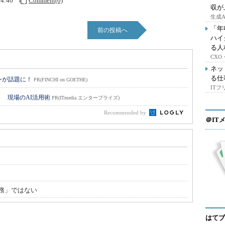
04:40
Comment(0)
収が
生成
「年
前の投稿へ
ハイ
る人
CX
ネッ
る仕
ョンが話題に！
PR(FINCHI on GOETHE)
IT
！ 現場のAI活用術
PR(ITmedia エンタープライズ)
Recommended by
＠IT
務」ではない
はてブ