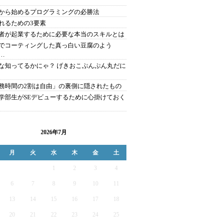
から始めるプログラミングの必勝法
れるための3要素
者が起業するために必要な本当のスキルとは
でコーティングした真っ白い豆腐のよう
…
な知ってるかにゃ？ げきおこぷんぷん丸だに
務時間の2割は自由」の裏側に隠されたもの
学部生がSEデビューするために心掛けておく
2026年7月
月
火
水
木
金
土
1
2
3
4
6
7
8
9
10
11
13
14
15
16
17
18
20
21
22
23
24
25