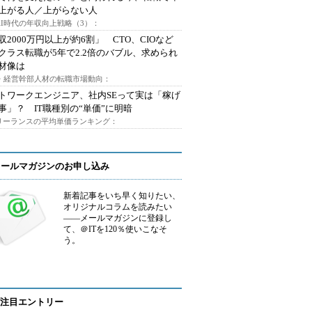
上がる人／上がらない人
AI時代の年収向上戦略（3）：
収2000万円以上が約6割」 CTO、CIOなど
クラス転職が5年で2.2倍のバブル、求められ
材像は
O・経営幹部人材の転職市場動向：
トワークエンジニア、社内SEって実は「稼げ
事」？ IT職種別の“単価”に明暗
フリーランスの平均単価ランキング：
メールマガジンのお申し込み
新着記事をいち早く知りたい、
オリジナルコラムを読みたい
――メールマガジンに登録し
て、＠ITを120％使いこなそ
う。
注目エントリー