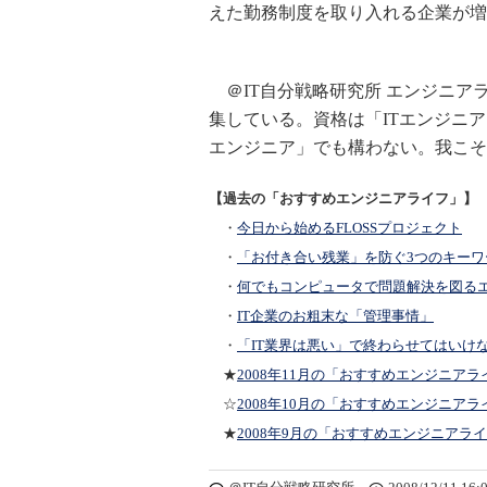
えた勤務制度を取り入れる企業が増
＠IT自分戦略研究所 エンジニア
集している。資格は「ITエンジニ
エンジニア」でも構わない。我こそ
【過去の「おすすめエンジニアライフ」】
・
今日から始めるFLOSSプロジェクト
・
「お付き合い残業」を防ぐ3つのキーワ
・
何でもコンピュータで問題解決を図る
・
IT企業のお粗末な「管理事情」
・
「IT業界は悪い」で終わらせてはいけ
★
2008年11月の「おすすめエンジニアラ
☆
2008年10月の「おすすめエンジニアラ
★
2008年9月の「おすすめエンジニアラ