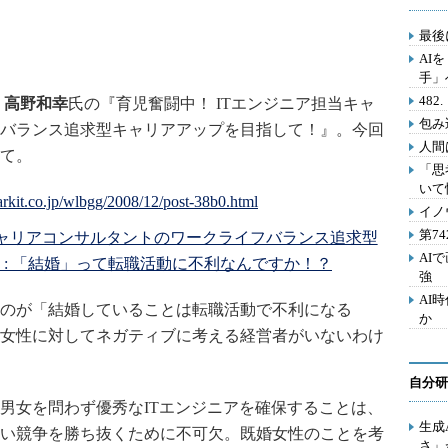
最後
AI
手」
48
高野和幸
氏の『育児奮闘中！ ITエンジニア担当キャ
包み
バランス追求型キャリアアップを目指して！』。今回
人間
て。
「思
いて
イノ
第7
キャリアコンサルタントのワークライフバランス追求型
AI
: 「結婚」って転職活動に不利なんですか！？
強
AI
のが「結婚していることは転職活動で不利になる
か
女性に対してネガティブに考える経営者がいないわけ
自分研
女を問わず優秀なITエンジニアを確保することは、
生成
い競争を勝ち抜くために不可欠。既婚女性のことを考
さ」