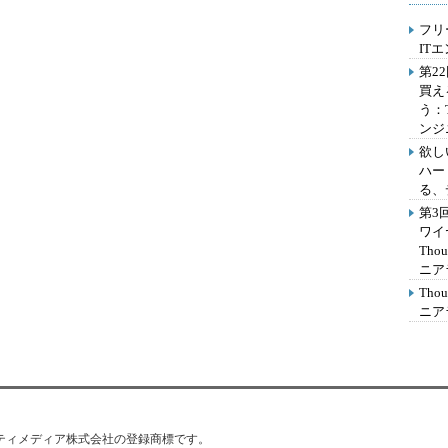
フリ
IT
第2
買え
う：
ンジ
欲し
ハー
る、
第3
ワイ
Th
ニア
Th
ニア
はアイティメディア株式会社の登録商標です。