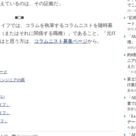
えているのは、その証拠だ」
でこ
20
■□■
“応
ート
ライフでは、コラムを執筆するコラムニストを随時募
＠IT
ア（またはそれに関係する職種）」であること。「元IT
「A
はと思う方は、
コラムニスト募集ページ
から。
増」
40
約8
ニア
えた
ード
「や
富士
エンジニアの罠
IT
夏休
ない
「A
査で
イフ」
重要
イフ」
「E
イフ」
デー
今週の
「A