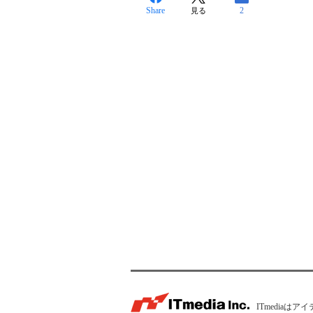
Share
2
見る
ITmedia