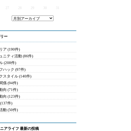
27
28
29
30
31
リー
ア (190件)
ュニティ活動 (86件)
 (208件)
ハック (97件)
クスタイル (140件)
係 (94件)
向 (71件)
向 (123件)
(137件)
動 (50件)
ニアライフ 最新の投稿