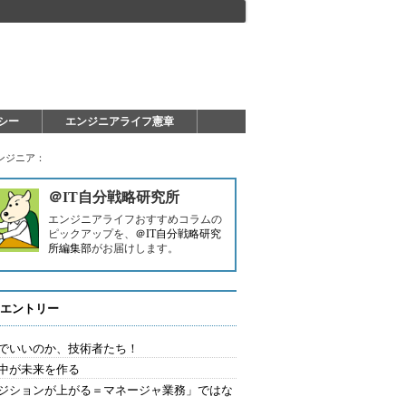
シー
エンジニアライフ憲章
ンジニア：
＠IT自分戦略研究所
エンジニアライフおすすめコラムの
ピックアップを、
＠IT自分戦略研究
所編集部
がお届けします。
エントリー
でいいのか、技術者たち！
中が未来を作る
ジションが上がる＝マネージャ業務」ではな