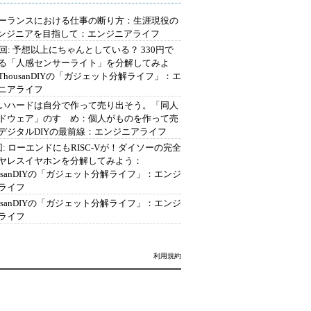
ーランスにおける仕事の断り方：生涯現役の
エンジニアを目指して：エンジニアライフ
2回: 予想以上にちゃんとしている？ 330円で
る「人感センサーライト」を分解してみよ
ThousanDIYの「ガジェット分解ライフ」：エ
ニアライフ
いハードは自分で作って売り出そう。「同人
ドウェア」のすゝめ：個人がものを作って売
デジタルDIYの最前線：エンジニアライフ
回: ローエンドにもRISC-Vが！ダイソーの完全
ヤレスイヤホンを分解してみよう：
ousanDIYの「ガジェット分解ライフ」：エンジ
ライフ
ousanDIYの「ガジェット分解ライフ」：エンジ
ライフ
利用規約