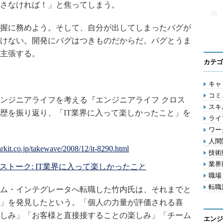
さなければ！」と焦ってしまう。
26
握に務めよう。そして、自分が出してしまったバグが
けない。開発にバグはつきものだからだ。バグとうま
主張する。
カテゴ
キャリ
コミ
ンジニアライフを考える『エンジニアライフ クロス
スキル
歴を振り返り、「IT業界に入って楽しかったこと」を
ライフ
ワー
人間関
技術動
業界動
ストーク: IT業界に入って楽しかったこと
職場 
転職活
ム・インテグレータへ転職した竹内氏は、それまでと
」を発見したという。「個人の力量が評価される喜
しみ」「お客様と直接接することの楽しみ」「チーム
エンジ