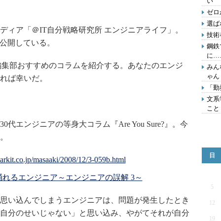
い
ゼロ
選ば
ィア「＠IT自分戦略研究所 エンジニアライフ」。
技術
を公開している。
鋼鉄
に…
編集部おすすめのコラムを紹介する。あなたのエンジ
みん
ゃん
れば幸いだ。
「勤
文系
こと
0代エンジニアの等身大コラム『Are You Sure?』。今
。
日
: 歌って踊れるエンジニア～エンジニアの誤解 3～
5
思い込んでしまうエンジニアは、問題が発生したとき
12
自分のせいじゃない」と思い込み、やがてそれが自分
19