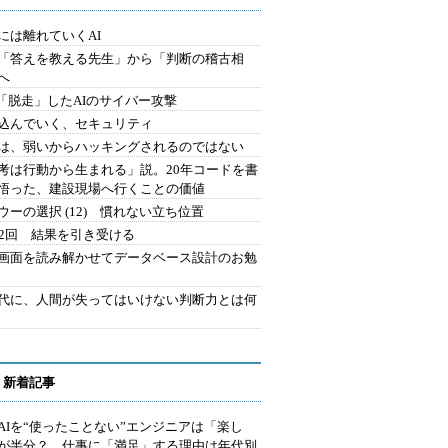
には離れていくAI
を「答えを教える先生」から「判断の稽古相
へ
2.「脱走」したAIのサイバー攻撃
込んでいく、セキュリティ
は、弱いからハッキングされるのではない
考は行動から生まれる」説。20年コードを書
悟った、建設現場へ行くことの価値
ウーの選択 (12) 慣れない立ち位置
42回 結果を引き受ける
で画面を読み解かせてデータベース設計のお勉
時代に、人間が失ってはいけない判断力とは何
 新着記事
AIを“使ったことない”エンジニアは「楽し
が半分？ 仕事に「満足」する理由は年代別