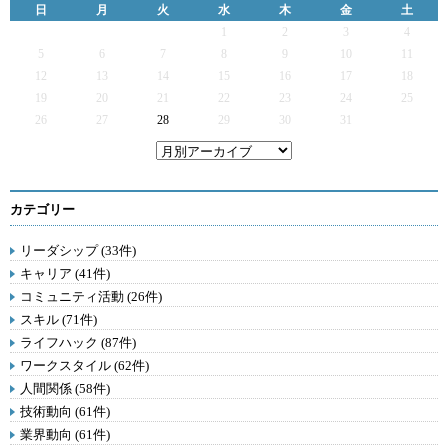
日
月
火
水
木
金
土
1
2
3
4
5
6
7
8
9
10
11
12
13
14
15
16
17
18
19
20
21
22
23
24
25
26
27
28
29
30
31
カテゴリー
リーダシップ (33件)
キャリア (41件)
コミュニティ活動 (26件)
スキル (71件)
ライフハック (87件)
ワークスタイル (62件)
人間関係 (58件)
技術動向 (61件)
業界動向 (61件)