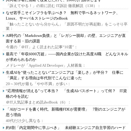
「訴えてやる！」の前に読む IT訴訟 徹底解説（138）：
なぜ若手こそインフラを学ぶべき？ 無料で学べるネットワーク、
Linux、サーバ＆ストレージのeBook
「触ったことないから分からん」「原因不明だが再起動」をこっそり卒
業：
AI時代の「Markdown負債」と「レガシー脱却」の壁、エンジニアが直
面する新・旧の課題
今週の「＠IT」よく読まれた記事“10選”：
最高で「年収6000万超」――国内企業が設けた高度AI職 どんなスキル
が求められるのか
メドレーが「Applied AI Developer」人材募集：
生成AIを“使ったことない”エンジニアは「楽しさ」が半分？ 仕事に
「満足」する理由は年代別でこんなに違った
20～30代が最も「やや不満」が多い：
“応用情報が消える”って本当？ 「生成AIパスポート」って何？ IT資
格の今を読む
＠IT人気記事まとめ読みeBook（6）：
「AIがコードを書く時代、新職種FDEが需要増」 7割のエンジニアが
思う理由
40代だけ少し異なる：
約8割「内定期間中に学ぶべき」 未経験エンジニア自主学習のハード