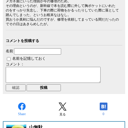
メガネ屋にいった理由が今の修理のため。
その理由というのが、新幹線で本を読む際に外して胸ポケットにいれた
のをすっかり失念し、下車の際に荷物をかるったりしていた際に落として
踏んでしまった、というお粗末なはなし。
買おうか真剣に悩んだのですが、修理を依頼してまっている間だだったの
でその日はあきらめしたが。
コメントを投稿する
名前
名前を記憶しておく
コメント：
Share
0
見る
山無駄