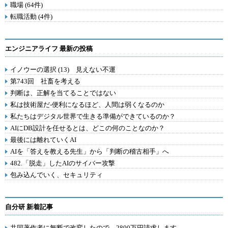
職場 (64件)
転職活動 (4件)
エンジニアライフ 最新の投稿
イノウーの選択 (13) 見えない不運
第743回 社畜を考える
判断は、正解を当てることではない
私は技術屋だ-便利になるほど、人間は弱くなるのか
私たちはデジタル世界で生きる準備ができているのか？
AIにDB設計を任せるとは、どこの何のことなのか？
最後には離れていくAI
AIを「答えを教える先生」から「判断の稽古相手」へ
482.「脱走」したAIのサイバー攻撃
包み込んでいく、セキュリティ
自分研 新着記事
共同著作者に無断で改変したので、2800万円請求します