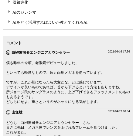
収斂進化
AIのジレンマ
AIをどう活用すればよいか教えてくれるAI
コメント
2021/04/16 17:56
白栁隆司＠エンジニアカウンセラー
僕も昨年の今頃、老眼鏡デビューしました。
といっても軽度なもので、遠近両用メガネを使っています。
ですが、これが別になったら大変だな、とは感じています。
デザインが良いものであれば、首から下げるという方法もありますね。
所ジョージ氏のサングラスのように、上げ下げできるアタッチメントのもの
もあるようです。
どちらにせよ、重さというのがネックになる気がします。
2021/04/22 08:34
山無駄
どうも 白栁隆司＠エンジニアカウンセラー さん
まさに先日、メガネ屋でレンズを上げれるフレームを見つけました。
これがまた。