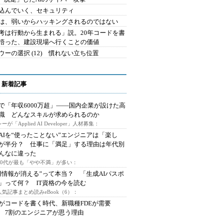
込んでいく、セキュリティ
は、弱いからハッキングされるのではない
考は行動から生まれる」説。20年コードを書
悟った、建設現場へ行くことの価値
ウーの選択 (12) 慣れない立ち位置
 新着記事
で「年収6000万超」――国内企業が設けた高
I職 どんなスキルが求められるのか
ーが「Applied AI Developer」人材募集：
AIを“使ったことない”エンジニアは「楽し
が半分？ 仕事に「満足」する理由は年代別
んなに違った
～30代が最も「やや不満」が多い：
用情報が消える”って本当？ 「生成AIパスポ
」って何？ IT資格の今を読む
人気記事まとめ読みeBook（6）：
Iがコードを書く時代、新職種FDEが需要
 7割のエンジニアが思う理由