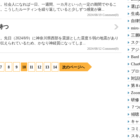
す。社会人になれば一日、一週間、一カ月といった一定の期間でやるこ
選ばれ
。こうしたルーティンを繰り返していると少しずつ感覚が麻...
生成A
2024/08/19
Comment(0)
自律型
持つ
miro
三層
先日（2024/8/9）に神奈川県西部を震源とした震度５弱の地震があり
スクラ
伝えられているため、かなり神経質になってしま...
2024/08/12
Comment(0)
アジャ
Bard
Chat
7
8
9
10
11
12
13
14
次のページへ
プロ
対話
第８の
Zoom
研修 
７つの
傾聴 
キャリ
コミ
スキル