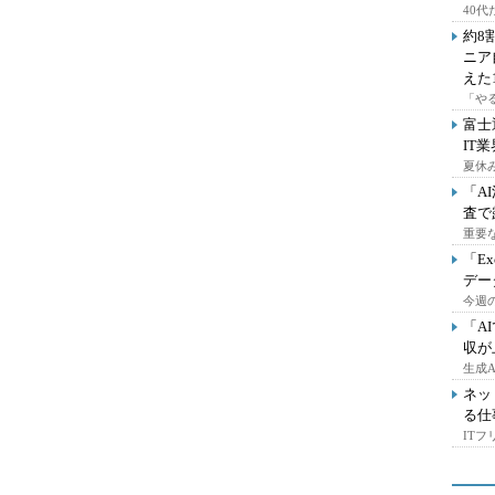
40
約8
ニア
えた
「や
富士
IT
夏休
「A
査で
重要
「E
デー
今週の
「A
収が
生成
ネッ
る仕
IT