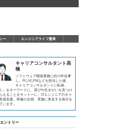
シー
エンジニアライフ憲章
キャリアコンサルタント高
橋
ソフトウェア開発業務に約15年従事
し、PG,SE,PMなどを担当した後、
キャリアコンサルタントに転身。
く』をキーワードに、喜びや生きがいを見つけ
らえることをモットーに、ITエンジニアのキャ
形成支援、研修の企画、実施に奔走する毎日を
ています。
エントリー