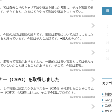
す。私は自分なりのキャリア論や技法を幾つか考案し、それを実践で使
日
す。そうすると、たまにどうやって理論や技法をつくってい...
2024/09/16
Comment(0)
2
す。今回のお話は前回の続きです。前回は老害についてお話ししました
9
と思っています。今回はそんなお話です。■属人化をどう...
16
2024/09/09
Comment(0)
23
30
す。老害って言葉がありますよね。一般的には良い言葉としては使われ
ていないかなと感じることがあります。そこで、今回は老害...
2024/09/02
Comment(2)
ナー（CSPO）を取得しました
カテゴ
。１年程前に認定スクラムマスター（CSM）を取得したことをコラム
（CSPO）も取得しました。そこで今回はプロダクト...
前提構
2024/08/26
Comment(0)
Goog
CAR
DX (