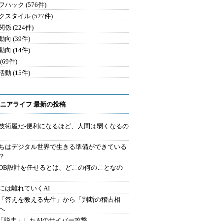
ハック (576件)
クスタイル (527件)
係 (224件)
向 (39件)
向 (14件)
(69件)
動 (15件)
ニアライフ 最新の投稿
技術屋だ-便利になるほど、人間は弱くなるの
ちはデジタル世界で生きる準備ができている
？
にDB設計を任せるとは、どこの何のことなの
には離れていくAI
を「答えを教える先生」から「判断の稽古相
へ
2.「脱走」したAIのサイバー攻撃