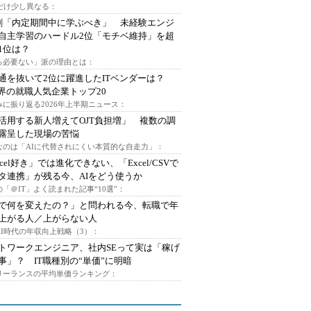
代だけ少し異なる：
割「内定期間中に学ぶべき」 未経験エンジ
自主学習のハードル2位「モチベ維持」を超
1位は？
る必要ない」派の理由とは：
通を抜いて2位に躍進したITベンダーは？
業界の就職人気企業トップ20
みに振り返る2026年上半期ニュース：
I活用する新人増えてOJT負担増」 複数の調
露呈した現場の苦悩
なのは「AIに代替されにくい本質的な自走力」：
xcel好き」では進化できない、「Excel/CSVで
タ連携」が残る今、AIをどう使うか
「＠IT」よく読まれた記事“10選”：
Iで何を変えたの？」と問われる今、転職で年
上がる人／上がらない人
AI時代の年収向上戦略（3）：
トワークエンジニア、社内SEって実は「稼げ
事」？ IT職種別の“単価”に明暗
フリーランスの平均単価ランキング：