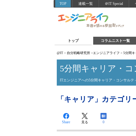
TOP
連載一覧
＠IT Special
トップ
コラムニスト一覧
@IT
>
自分戦略研究所
>
エンジニアライフ
>
5分間
5分間キャリア・コ
ITエンジニアへの5分間キャリア・コンサルテ
「キャリア」カテゴリーの投
Share
0
見る