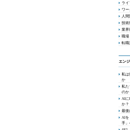
ライフ
ワー
人間関
技術動
業界動
職場 
転職活
エンジ
私は
か
私た
のか
AI
か？
最後
AI
手」
48