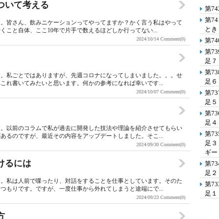
ついて考える
第7
第7
す。皆さん、飲みニケーションってやってますか？かく言う私はやって
とき
こと自体、ここ10年で片手で数えるほどしか行ってない...
2024/10/14
Comment(0)
第7
第7
足７
第7
す。私ごとではありますが、先週コロナになってしまいました。。。せ
足６
これ書いてみたいと思います。何かの参考になれば幸いです...
2024/10/07
Comment(0)
第7
足５
第7
足４
す。以前のコラムで私が過去に開発した技法や理論を紹介させてもらい
第7
あるのですが、最近その内容をアップデートしました。そこ...
足３
2024/09/30
Comment(0)
ギー
けるには
第7
足２
す。私は人前で喋ったり、対話をすることを仕事としています。そのた
第7
つもりです。ですが、一度仕事から外れてしまうと途端にで...
足１
2024/09/23
Comment(0)
方