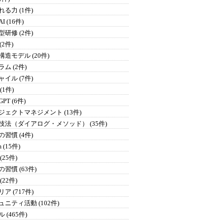
る力 (1件)
I (16件)
研修 (2件)
 (2件)
構造モデル (20件)
ム (2件)
イル (7件)
 (1件)
GPT (6件)
ジェクトマネジメント (13件)
技法（ダイアログ・メソッド） (35件)
習慣 (4件)
 (15件)
(25件)
習慣 (63件)
(22件)
ア (717件)
ュニティ活動 (102件)
 (465件)