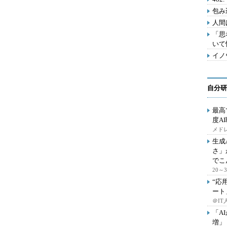
包み
人間
「思
いて
イノ
自分研
最高
度A
メドレ
生成
さ」
でこ
20
“応
ート
＠IT
「A
増」