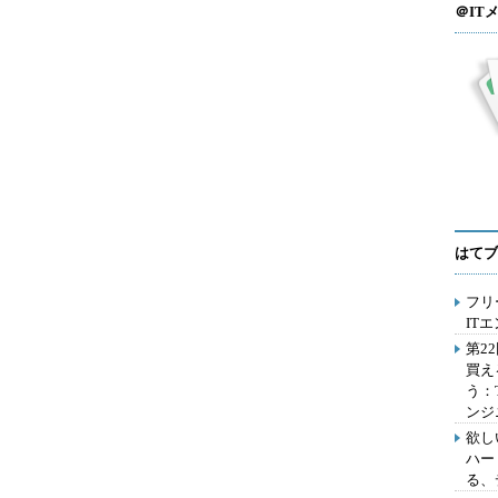
＠IT
はてブ
フリ
IT
第2
買え
う：
ンジ
欲し
ハー
る、