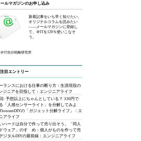
メールマガジンのお申し込み
新着記事をいち早く知りたい、
オリジナルコラムを読みたい
――メールマガジンに登録し
て、＠ITを120％使いこなそ
う。
＠IT自分戦略研究所
注目エントリー
ーランスにおける仕事の断り方：生涯現役の
エンジニアを目指して：エンジニアライフ
2回: 予想以上にちゃんとしている？ 330円で
る「人感センサーライト」を分解してみよ
ThousanDIYの「ガジェット分解ライフ」：エ
ニアライフ
いハードは自分で作って売り出そう。「同人
ドウェア」のすゝめ：個人がものを作って売
デジタルDIYの最前線：エンジニアライフ