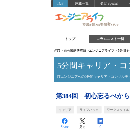
TOP
連載一覧
＠IT Special
トップ
コラムニスト一覧
@IT
>
自分戦略研究所
>
エンジニアライフ
>
5分間
5分間キャリア・コ
ITエンジニアへの5分間キャリア・コンサルテ
第384回 初心忘るべか
キャリア
ライフハック
ワークスタイル
Share
0
見る