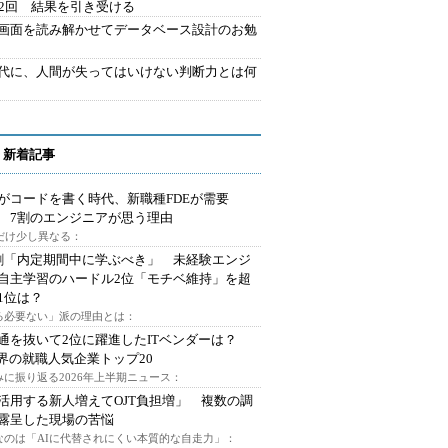
42回 結果を引き受ける
で画面を読み解かせてデータベース設計のお勉
時代に、人間が失ってはいけない判断力とは何
 新着記事
Iがコードを書く時代、新職種FDEが需要
 7割のエンジニアが思う理由
代だけ少し異なる：
割「内定期間中に学ぶべき」 未経験エンジ
自主学習のハードル2位「モチベ維持」を超
1位は？
る必要ない」派の理由とは：
通を抜いて2位に躍進したITベンダーは？
業界の就職人気企業トップ20
みに振り返る2026年上半期ニュース：
I活用する新人増えてOJT負担増」 複数の調
露呈した現場の苦悩
なのは「AIに代替されにくい本質的な自走力」：