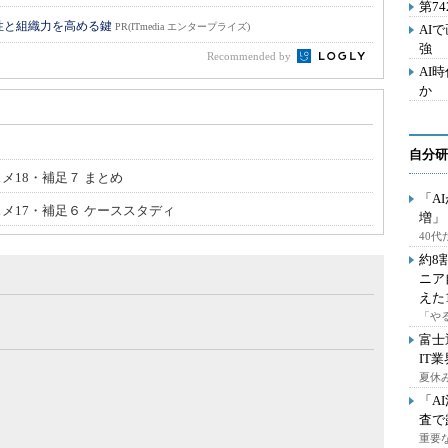
第7
性と組織力を高める鍵
PR(ITmedia エンタープライズ)
AI
強
Recommended by
AI
か
自分研
メ18・補足７ まとめ
「A
スメ17・補足６ ケーススタディ
増」
40
約8
ニア
えた
「や
富士
IT
夏休
「A
査で
重要