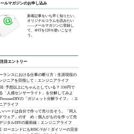
メールマガジンのお申し込み
新着記事をいち早く知りたい、
オリジナルコラムを読みたい
――メールマガジンに登録し
て、＠ITを120％使いこなそ
う。
注目エントリー
ーランスにおける仕事の断り方：生涯現役の
エンジニアを目指して：エンジニアライフ
2回: 予想以上にちゃんとしている？ 330円で
る「人感センサーライト」を分解してみよ
ThousanDIYの「ガジェット分解ライフ」：エ
ニアライフ
いハードは自分で作って売り出そう。「同人
ドウェア」のすゝめ：個人がものを作って売
デジタルDIYの最前線：エンジニアライフ
回: ローエンドにもRISC-Vが！ダイソーの完全