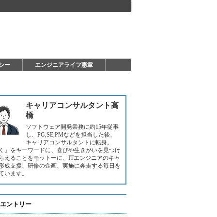
シー
エンジニアライフ憲章
キャリアコンサルタント高
橋
ソフトウェア開発業務に約15年従事
し、PG,SE,PMなどを担当した後、
キャリアコンサルタントに転身。
く』をキーワードに、喜びや生きがいを見つけ
らえることをモットーに、ITエンジニアのキャ
形成支援、研修の企画、実施に奔走する毎日を
ています。
エントリー