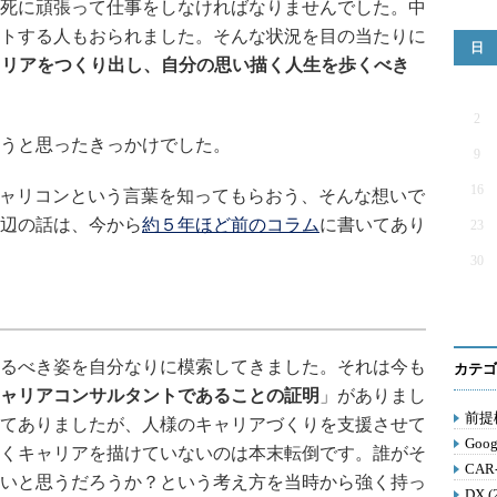
死に頑張って仕事をしなければなりませんでした。中
トする人もおられました。そんな状況を目の当たりに
日
ャリアをつくり出し、自分の思い描く人生を歩くべき
2
うと思ったきっかけでした。
9
16
ャリコンという言葉を知ってもらおう、そんな想いで
辺の話は、今から
約５年ほど前のコラム
に書いてあり
23
30
るべき姿を自分なりに模索してきました。それは今も
カテゴ
ャリアコンサルタントであることの証明
」がありまし
前提構
てありましたが、人様のキャリアづくりを支援させて
Goog
くキャリアを描けていないのは本末転倒です。誰がそ
CAR
いと思うだろうか？という考え方を当時から強く持っ
DX (