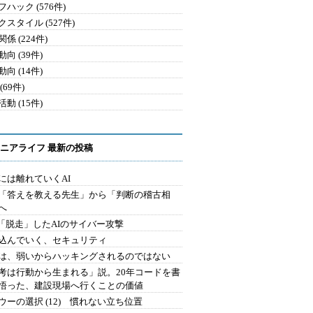
ハック (576件)
クスタイル (527件)
係 (224件)
向 (39件)
向 (14件)
(69件)
動 (15件)
ニアライフ 最新の投稿
には離れていくAI
を「答えを教える先生」から「判断の稽古相
へ
2.「脱走」したAIのサイバー攻撃
込んでいく、セキュリティ
は、弱いからハッキングされるのではない
考は行動から生まれる」説。20年コードを書
悟った、建設現場へ行くことの価値
ウーの選択 (12) 慣れない立ち位置