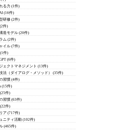
る力 (1件)
I (16件)
研修 (2件)
 (2件)
構造モデル (20件)
ム (2件)
イル (7件)
 (1件)
GPT (6件)
ジェクトマネジメント (13件)
技法（ダイアログ・メソッド） (35件)
習慣 (4件)
 (15件)
(25件)
習慣 (63件)
(22件)
ア (717件)
ュニティ活動 (102件)
 (465件)