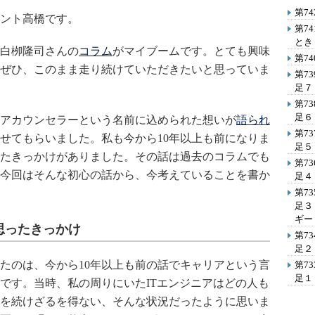
第7
ント高橋です。
第7
とき
白栁隆司さんの
コラム
がマイブームです。とても興味
第7
ぜひ、このまま走り続けていただきたいと思っていま
第7
足７
第7
足６
アカウンセラーという名前に込められた想いが
語られ
第7
せてもらいました。私も今から10年以上も前になりま
足５
たきっかけがありました。その話は過去のコラムでも
第7
今回はそんな初心の話から、今考えていることを書か
足４
第7
足３
ギー
思ったきっかけ
第7
足２
のは、今から10年以上も前の話でキャリアという言
第7
足１
です。当時、私の周りにいたITエンジニアはどの人も
を続けざるを得ない、そんな状況だったように思いま