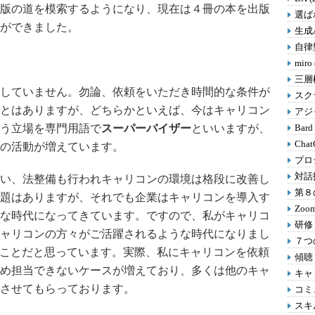
版の道を模索するようになり、現在は４冊の本を出版
選ばれ
ができました。
生成A
自律型
miro
三層
していません。勿論、依頼をいただき時間的な条件が
スクラ
とはありますが、どちらかといえば、今はキャリコン
アジャ
う立場を専門用語で
スーパーバイザー
といいますが、
Bard
Chat
の活動が増えています。
プロ
対話
い、法整備も行われキャリコンの環境は格段に改善し
第８の
題はありますが、それでも企業はキャリコンを導入す
Zoom
な時代になってきています。ですので、私がキャリコ
研修 
ャリコンの方々がご活躍されるような時代になりまし
７つの
ることだと思っています。実際、私にキャリコンを依頼
傾聴 
め担当できないケースが増えており、多くは他のキャ
キャリ
させてもらっております。
コミ
スキル