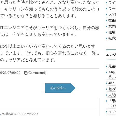
と思った当時と比べてみると、かなり変わったなぁと
ライフ
ワー
、キャリコンを知ってもらおうと思って始めたこのコ
人間関
ているのかな？と感じることもあります。
技術動
業界動
Tエンジニアこそがキャリアをつくり出し、自分の思
職場 
えは、今でも１ミリも変わっていません。
転職活
は今以上にいろいろと変わってくるのだと思います
じています。それでも、初心を忘れることなく、前に
エンジ
のキャリアだと考えています。
最後
AI
9/23 07:00:00
Comment(0)
手」
48
前の投稿へ
包み
人間
「思
いて
イノ
集
PR(株式会社アルファーテクノ)