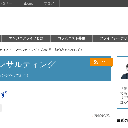
セミナー
eBook
ブログ
エンジニアライフとは
コラムニスト募集
プライバシーポリ
キャリア・コンサルティング
>
第384回 初心忘るべからず：
ンサルティング
RSS
ィングやってます！
『働
らず
ても
リア
送っ
»
2019/09/23
最近の