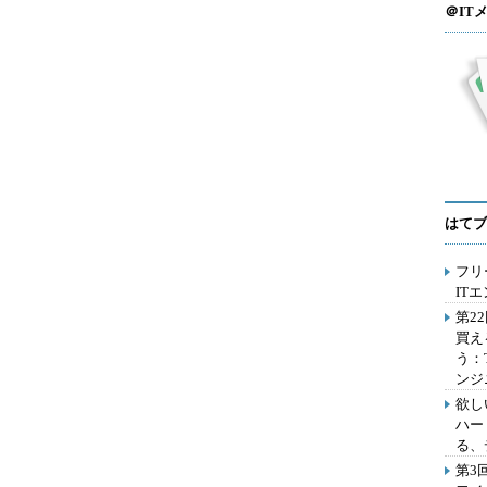
＠IT
はてブ
フリ
IT
第2
買え
う：
ンジ
欲し
ハー
る、
第3