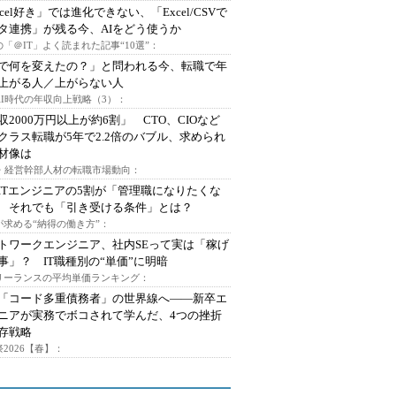
xcel好き」では進化できない、「Excel/CSVで
タ連携」が残る今、AIをどう使うか
「＠IT」よく読まれた記事“10選”：
Iで何を変えたの？」と問われる今、転職で年
上がる人／上がらない人
AI時代の年収向上戦略（3）：
収2000万円以上が約6割」 CTO、CIOなど
クラス転職が5年で2.2倍のバブル、求められ
材像は
O・経営幹部人材の転職市場動向：
ITエンジニアの5割が「管理職になりたくな
 それでも「引き受ける条件」とは？
が求める“納得の働き方”：
トワークエンジニア、社内SEって実は「稼げ
事」？ IT職種別の“単価”に明暗
フリーランスの平均単価ランキング：
で「コード多重債務者」の世界線へ――新卒エ
ニアが実務でボコされて学んだ、4つの挫折
存戦略
2026【春】：