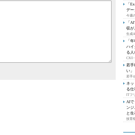
「E
デー
今週の
「A
収が
生成
「年
ハイ
る人
CX
若手
い」
若手
ネッ
る仕
IT
AI
ンジ
と生
技育祭