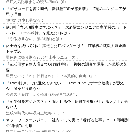
＠IT人気記事まとめ読みeBook（6）：
「AIがコードを書く時代、新職種FDEが需要増」 7割のエンジニアが
思う理由
40代だけ少し異なる：
約8割「内定期間中に学ぶべき」 未経験エンジニア自主学習のハード
ル2位「モチベ維持」を超えた1位は？
「やる必要ない」派の理由とは：
富士通を抜いて2位に躍進したITベンダーは？ IT業界の就職人気企業
トップ20
夏休みに振り返る2026年上半期ニュース：
「AI活用する新人増えてOJT負担増」 複数の調査で露呈した現場の苦
悩
重要なのは「AIに代替されにくい本質的な自走力」：
「Excel好き」では進化できない、「Excel/CSVでデータ連携」が残る
今、AIをどう使うか
今週の「＠IT」よく読まれた記事“10選”：
「AIで何を変えたの？」と問われる今、転職で年収が上がる人／上がら
ない人
生成AI時代の年収向上戦略（3）：
ネットワークエンジニア、社内SEって実は「稼げる仕事」？ IT職種別
の“単価”に明暗
ITフリーランスの平均単価ランキング：