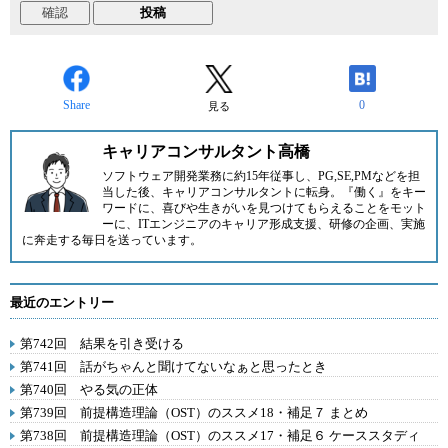
Share
0
見る
キャリアコンサルタント高橋
ソフトウェア開発業務に約15年従事し、PG,SE,PMなどを担
当した後、キャリアコンサルタントに転身。『働く』をキー
ワードに、喜びや生きがいを見つけてもらえることをモット
ーに、ITエンジニアのキャリア形成支援、研修の企画、実施
に奔走する毎日を送っています。
最近のエントリー
第742回 結果を引き受ける
第741回 話がちゃんと聞けてないなぁと思ったとき
第740回 やる気の正体
第739回 前提構造理論（OST）のススメ18・補足７ まとめ
第738回 前提構造理論（OST）のススメ17・補足６ ケーススタディ