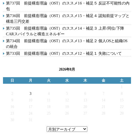
第737回 前提構造理論（OST）のススメ16・補足５ 反証不可能性の内
包
第736回 前提構造理論（OST）のススメ15・補足４ 認知前提マップと
構造三円交差
第735回 前提構造理論（OST）のススメ14・補足３ 上昇/同位/下降
CARスパイラルと構造エネルギー
第734回 前提構造理論（OST）のススメ13・補足２ 個人OSと組織OS
の統合
第733回 前提構造理論（OST）のススメ12・補足１ 失敗について
2026年8月
日
月
火
水
木
金
土
1
2
3
4
5
6
7
8
9
10
11
12
13
14
15
16
17
18
19
20
21
22
23
24
25
26
27
28
29
30
31