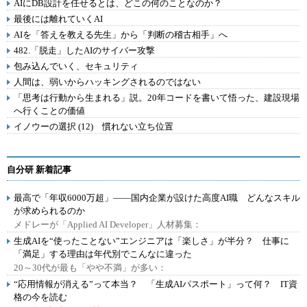
AIにDB設計を任せるとは、どこの何のことなのか？
最後には離れていくAI
AIを「答えを教える先生」から「判断の稽古相手」へ
482.「脱走」したAIのサイバー攻撃
包み込んでいく、セキュリティ
人間は、弱いからハッキングされるのではない
「思考は行動から生まれる」説。20年コードを書いて悟った、建設現場
へ行くことの価値
イノウーの選択 (12) 慣れない立ち位置
自分研 新着記事
最高で「年収6000万超」――国内企業が設けた高度AI職 どんなスキル
が求められるのか
メドレーが「Applied AI Developer」人材募集：
生成AIを“使ったことない”エンジニアは「楽しさ」が半分？ 仕事に
「満足」する理由は年代別でこんなに違った
20～30代が最も「やや不満」が多い：
“応用情報が消える”って本当？ 「生成AIパスポート」って何？ IT資
格の今を読む