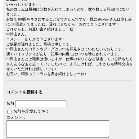
いらっしゃいませー。
私のコラムは最初に話数を入れてしまったので、数を数える羽目(?)になり
ました。
お陰で100回をネタにすることができたんですが、既にabekkanさんは少し前
に100回超えてましたね。遅ればせながら、おめでとうございます！
これからも、お互い書き続けましょーね！
中津山さん、
コメント、ありがとうございます！
ご挨拶が遅れました、高橋と申します。
中津山さんのコラムやブログはいつも拝見させていただいております。
凄くバイタリティがあり、記事の内容にはいつも唸らされています。
中津山さんとは職業は違いますが、仕事のやり方など似通っている所もたく
さんあるなぁと思っていましたので、よろしければ、これからも情報交換さ
せていただければ嬉しいです♪
お互い、頑張ってコラムを書き続けましょーね♪
コメントを投稿する
名前
名前を記憶しておく
コメント：