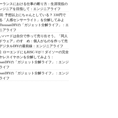
ーランスにおける仕事の断り方：生涯現役の
エンジニアを目指して：エンジニアライフ
2回: 予想以上にちゃんとしている？ 330円で
る「人感センサーライト」を分解してみよ
ThousanDIYの「ガジェット分解ライフ」：エ
ニアライフ
いハードは自分で作って売り出そう。「同人
ドウェア」のすゝめ：個人がものを作って売
デジタルDIYの最前線：エンジニアライフ
回: ローエンドにもRISC-Vが！ダイソーの完全
ヤレスイヤホンを分解してみよう：
ousanDIYの「ガジェット分解ライフ」：エンジ
ライフ
ousanDIYの「ガジェット分解ライフ」：エンジ
ライフ