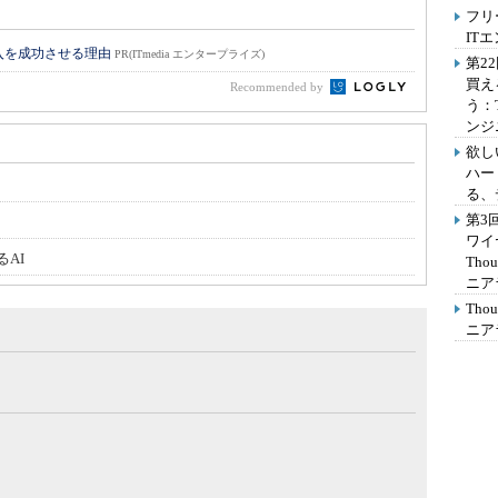
フリ
IT
入を成功させる理由
PR(ITmedia エンタープライズ)
第2
買え
Recommended by
う：
ンジ
欲し
ハー
る、
第3
ワイ
AI
Th
ニア
Th
ニア