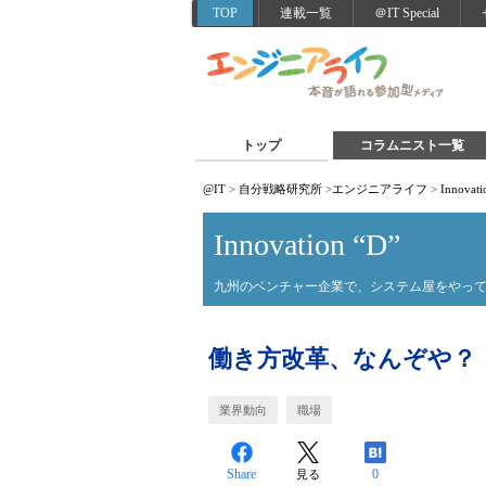
TOP
連載一覧
＠IT Special
トップ
コラムニスト一覧
@IT
>
自分戦略研究所
>
エンジニアライフ
>
Innovati
Innovation “D”
九州のベンチャー企業で、システム屋をやって
働き方改革、なんぞや？
業界動向
職場
Share
0
見る