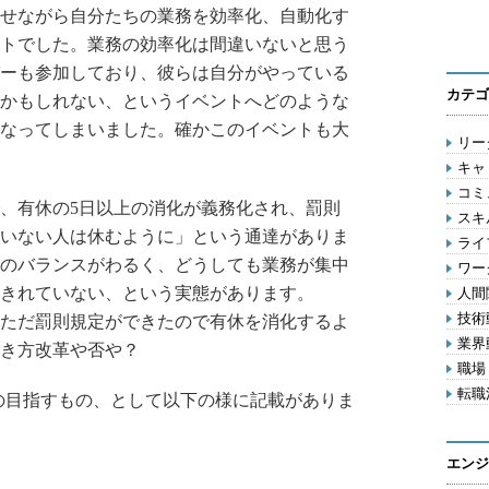
せながら自分たちの業務を効率化、自動化す
トでした。業務の効率化は間違いないと思う
ーも参加しており、彼らは自分がやっている
カテゴ
かもしれない、というイベントへどのような
なってしまいました。確かこのイベントも大
リーダ
キャリ
コミ
、有休の5日以上の消化が義務化され、罰則
スキル
いない人は休むように」という通達がありま
ライフ
のバランスがわるく、どうしても業務が集中
ワー
きれていない、という実態があります。
人間関
技術動
ただ罰則規定ができたので有休を消化するよ
業界動
き方改革や否や？
職場 
転職活
の目指すもの、として以下の様に記載がありま
エンジ