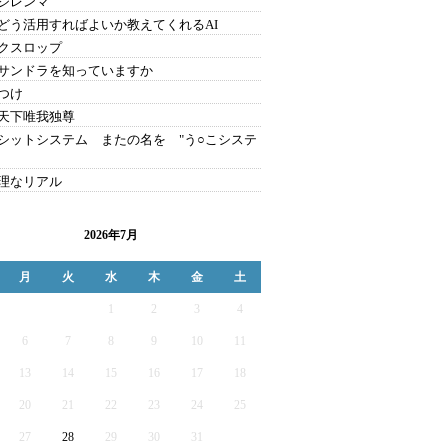
のジレンマ
をどう活用すればよいか教えてくれるAI
クスロップ
サンドラを知っていますか
つけ
天下唯我独尊
シットシステム またの名を "う○こシステ
理なリアル
2026年7月
月
火
水
木
金
土
1
2
3
4
6
7
8
9
10
11
13
14
15
16
17
18
20
21
22
23
24
25
27
28
29
30
31