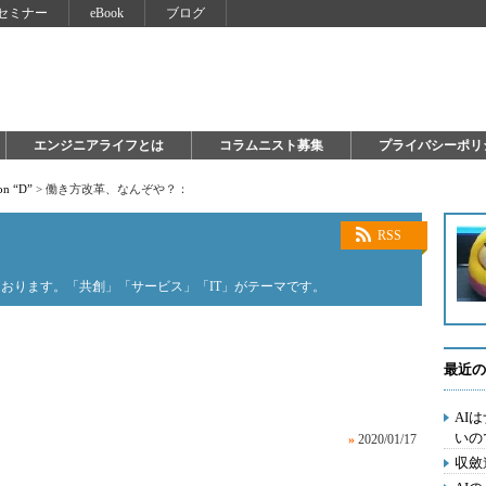
セミナー
eBook
ブログ
エンジニアライフとは
コラムニスト募集
プライバシーポリ
on “D”
>
働き方改革、なんぞや？：
RSS
おります。「共創」「サービス」「IT」がテーマです。
最近の
AI
いの
»
2020/01/17
収斂