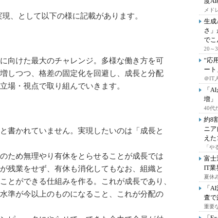
度A
メドレ
実現、として以下の様に記載があります。
生成
さ」
でこ
20
に向けた最大のチャレンジ。多様な働き方を可
“応
ート
増しつつ、格差の固定化を回避し、成長と分配
＠IT
立場・視点で取り組んでいきます。
「A
増」
40
約8
ニア
と書かれていません。実現したいのは「成長と
えた
「や
のため無理やり有休をとらせることが成長では
富士
IT
が残業をせず、有休も消化してもなお、組織と
夏休
ことができる仕組みを作る。これが成長であり、
「A
水準が今以上のものになること、これが分配の
査で
重要
「E