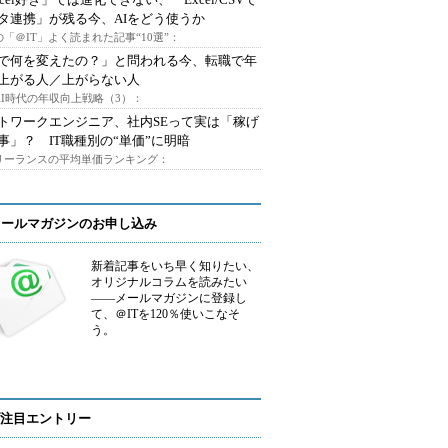
タ連携」が残る今、AIをどう使うか
「＠IT」よく読まれた記事“10選”：
Iで何を変えたの？」と問われる今、転職で年
上がる人／上がらない人
AI時代の年収向上戦略（3）：
トワークエンジニア、社内SEって実は「稼げ
事」？ IT職種別の“単価”に明暗
フリーランスの平均単価ランキング：
メールマガジンのお申し込み
新着記事をいち早く知りたい、
オリジナルコラムを読みたい
――メールマガジンに登録し
て、＠ITを120％使いこなそ
う。
注目エントリー