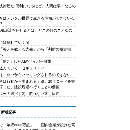
技術屋だ-便利になるほど、人間は弱くなるの
ちはデジタル世界で生きる準備ができている
？
にDB設計を任せるとは、どこの何のことなの
には離れていくAI
を「答えを教える先生」から「判断の稽古相
へ
2.「脱走」したAIのサイバー攻撃
込んでいく、セキュリティ
は、弱いからハッキングされるのではない
考は行動から生まれる」説。20年コードを書
悟った、建設現場へ行くことの価値
ウーの選択 (12) 慣れない立ち位置
 新着記事
で「年収6000万超」――国内企業が設けた高