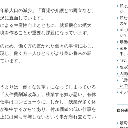
私は
年齢人口の減少」「育児や介護との両立など、
か
況に直面しています。
私た
のか
による生産性向上とともに、就業機会の拡大
AI
境を作ることが重要な課題になっています。
か？
最後
のため、働く方の置かれた個々の事情に応じ、
AI
現し、働く方一人ひとりがより良い将来の展
手」
ています。
48
包み
人間
「思
いて
うよりは「働くな改革」になってしまっている
イノ
「人件費削減改革」。残業する奴が悪い、有休
仕事はコンピュータに。しかし、残業が多く休
が集中するからであり、付加価値の低い仕事を
自分研
上には何も寄与しないという事が忘れ去らてい
最高