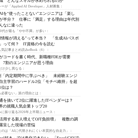
I職 どんなスキルが求められるのか
ーが「Applied AI Developer」人材募集：
AIを“使ったことない”エンジニアは「楽し
が半分？ 仕事に「満足」する理由は年代別
んなに違った
～30代が最も「やや不満」が多い：
用情報が消える”って本当？ 「生成AIパスポ
」って何？ IT資格の今を読む
人気記事まとめ読みeBook（6）：
Iがコードを書く時代、新職種FDEが需要
 7割のエンジニアが思う理由
代だけ少し異なる：
割「内定期間中に学ぶべき」 未経験エンジ
自主学習のハードル2位「モチベ維持」を超
1位は？
る必要ない」派の理由とは：
通を抜いて2位に躍進したITベンダーは？
業界の就職人気企業トップ20
みに振り返る2026年上半期ニュース：
I活用する新人増えてOJT負担増」 複数の調
露呈した現場の苦悩
なのは「AIに代替されにくい本質的な自走力」：
xcel好き」では進化できない、「Excel/CSVで