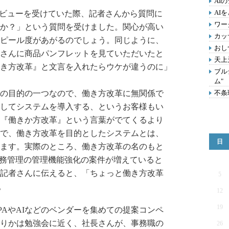
AI
AI
タビューを受けていた際、記者さんから質問に
ワー
か？」という質問を受けました。関心が高い
カッ
ピール度があがるのでしょう。同じように、
おし
さんに商品パンフレットを見ていただいたと
天上
き方改革』と文言を入れたらウケが違うのに」
ブル
ム"
の目的の一つなので、働き方改革に無関係で
不条
してシステムを導入する、というお客様もい
『働きか方改革』という言葉がでてくるより
で、働き方改革を目的としたシステムとは、
日
ます。実際のところ、働き方改革の名のもと
勤務管理の管理機能強化の案件が増えていると
記者さんに伝えると、「ちょっと働き方改革
5
。
12
19
PAやAIなどのベンダーを集めての提案コンペ
りかは勉強会に近く、社長さんが、事務職の
26