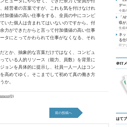
ンピュータにやらせて、できた余力で全員が付
デー
、経営者の言葉ですが、これも気を付けなけれ
今週の
付加価値の高い仕事をする、全員の中にコンピ
「A
ていた個人は含まれてはいないのですから。付
収が
生成
余力ができたからと言って付加価値の高い仕事
ネッ
ータにとってかわられて仕事がなくなる、それ
る仕
IT
だとか、抽象的な言葉だけではなく、コンピュ
っている人的リソース（能力、員数）を背景に
＠IT
ジョンを具体的に提示し、社員一人一人はコン
を高めてゆく。そこまでして初めて真の働き方
うか。
mment(0)
前の投稿へ
はてブ