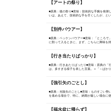
【アートの祭り】
■原典：後の祭り■意味：技術的な手腕を発揮
いは、あえて、技術的な手を尽くしたが、という
【別件バウアー】
■原典：ベッケンバウアー■意味：「ところで
に割って入るときに、まず、こちらに興味を持っ
【行き当たりばっかり】
■原典：行きあたりばったり■意味：原典の「
は、多すぎる様子を表した言葉。＝「～ばかり」
【強引矢のごとし】
■原典：光陰矢のごとし■意味：ものすごい勢
を進める場合で、特に、納期が厳しい場合に使
【福水盆に帰らず】