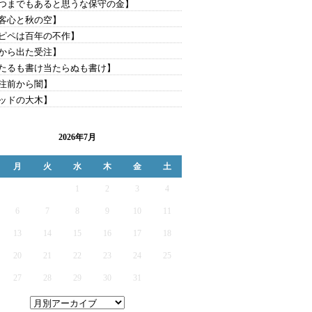
つまでもあると思うな保守の金】
客心と秋の空】
ピペは百年の不作】
から出た受注】
たるも書け当たらぬも書け】
注前から闇】
ッドの大木】
2026年7月
月
火
水
木
金
土
1
2
3
4
6
7
8
9
10
11
13
14
15
16
17
18
20
21
22
23
24
25
27
28
29
30
31