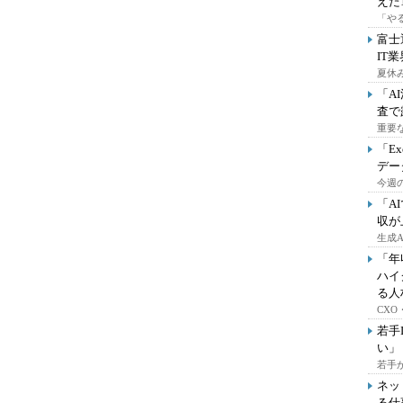
えた
「や
富士
IT
夏休
「A
査で
重要
「E
デー
今週の
「A
収が
生成
「年
ハイ
る人
CX
若手
い」
若手
ネッ
る仕