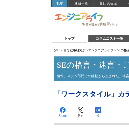
TOP
連載一覧
＠IT Special
トップ
コラムニスト一覧
@IT
>
自分戦略研究所
>
エンジニアライフ
>
SEの格
SEの格言・迷言・
情報システム部門での経験から生まれた、格
「ワークスタイル」カテゴリ
Share
0
見る