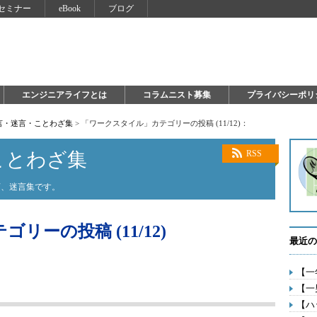
セミナー
eBook
ブログ
エンジニアライフとは
コラムニスト募集
プライバシーポリ
言・迷言・ことわざ集
>
「ワークスタイル」カテゴリーの投稿 (11/12)：
ことわざ集
RSS
言、迷言集です。
ーの投稿 (11/12)
最近の
【一
【一
【ハ