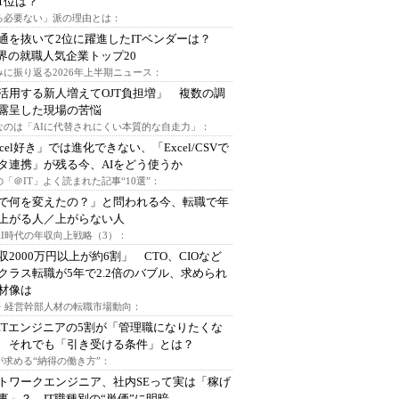
1位は？
る必要ない」派の理由とは：
通を抜いて2位に躍進したITベンダーは？
業界の就職人気企業トップ20
みに振り返る2026年上半期ニュース：
I活用する新人増えてOJT負担増」 複数の調
露呈した現場の苦悩
なのは「AIに代替されにくい本質的な自走力」：
xcel好き」では進化できない、「Excel/CSVで
タ連携」が残る今、AIをどう使うか
「＠IT」よく読まれた記事“10選”：
Iで何を変えたの？」と問われる今、転職で年
上がる人／上がらない人
AI時代の年収向上戦略（3）：
収2000万円以上が約6割」 CTO、CIOなど
クラス転職が5年で2.2倍のバブル、求められ
材像は
O・経営幹部人材の転職市場動向：
ITエンジニアの5割が「管理職になりたくな
 それでも「引き受ける条件」とは？
が求める“納得の働き方”：
トワークエンジニア、社内SEって実は「稼げ
事」？ IT職種別の“単価”に明暗