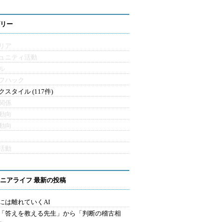
リー
リア
ュニティ活動
ル
フハック
クスタイル (117件)
関係
動向
動向
活動
ニアライフ 最新の投稿
には離れていくAI
を「答えを教える先生」から「判断の稽古相