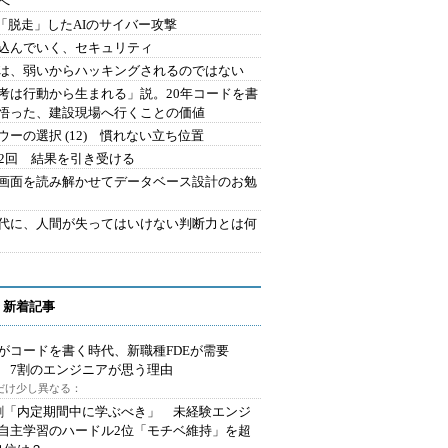
へ
2.「脱走」したAIのサイバー攻撃
込んでいく、セキュリティ
は、弱いからハッキングされるのではない
考は行動から生まれる」説。20年コードを書
悟った、建設現場へ行くことの価値
ウーの選択 (12) 慣れない立ち位置
42回 結果を引き受ける
で画面を読み解かせてデータベース設計のお勉
時代に、人間が失ってはいけない判断力とは何
 新着記事
Iがコードを書く時代、新職種FDEが需要
 7割のエンジニアが思う理由
代だけ少し異なる：
割「内定期間中に学ぶべき」 未経験エンジ
自主学習のハードル2位「モチベ維持」を超