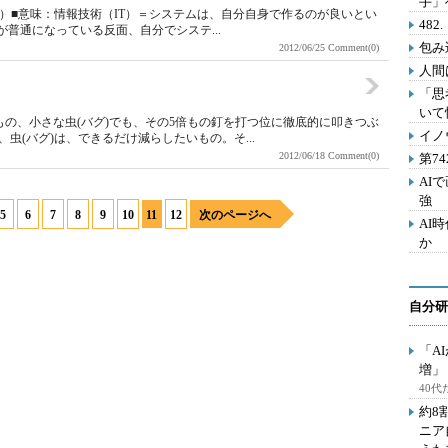
手」
る］こと）■意味：情報技術（IT）＝システムは、自分自身で作るのが良いとい
48
普通になっている反面、自分でシステ...
包み
2012/06/25
Comment(0)
人間
「思
いて
もの、小さな虫(バグ)でも、その5倍もの釘を打つ位に徹底的に叩きつぶ
イノ
虫(バグ)は、できるだけ減らしたいもの。そ...
2012/06/18
Comment(0)
第7
AI
強
5
6
7
8
9
10
11
12
次のページへ
AI
か
自分研
「A
増」
40
約8
ニア