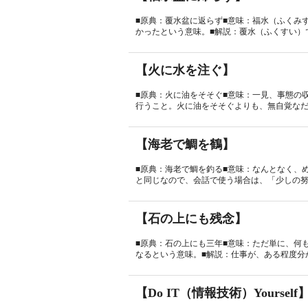
■原典：覆水盆に返らず■意味：福水（ふくみ
かったという意味。■解説：覆水（ふくすい）で
【火に水を注ぐ】
■原典：火に油をそそぐ■意味：一見、事態の
行うこと。火に油をそそぐよりも、無自覚なだけ
【海老で鯛を鶴】
■原典：海老で鯛を釣る■意味：なんとなく、
と同じなので、会話で使う場合は、「少しの努力
【石の上にも残念】
■原典：石の上にも三年■意味：ただ単に、何
なるという意味。■解説：仕事が、ある程度分か
【Do IT（情報技術）Yourself