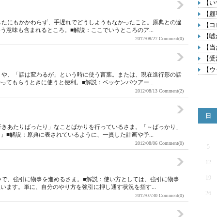
【い
【顧
したにもかかわらず、手遅れでどうしようもなかったこと。原典との違
【コ
意味も含まれるところ。■解説：ここでいうところのア...
【嘘
2012/08/27
Comment(0)
【当
【受
【ウ
」や、「話は変わるが」という時に使う言葉。または、現在進行形の話
てもらうときに使うと便利。■解説：ベッケンバウアー...
2012/08/13
Comment(2)
日
行きあたりばったり」なことばかりを行っているさま。「～ばっかり」
■解説：原典に表されているように、一貫した計画や予...
2012/08/06
Comment(0)
5
12
19
いで、強引に物事を進めるさま。■解説：使い方としては、強引に物事
います。単に、自分のやり方を強引に押し通す状況を指す...
26
2012/07/30
Comment(0)