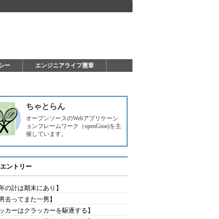
シー
エンジニアライフ憲章
ちゃとらん
オープンソースのWebアプリケーシ
ョンフレームワーク（openGion)を主
催しています。
エントリー
年の計は期末にあり】
男去ってまた一男】
ッカーはクラッカーを駆逐する】