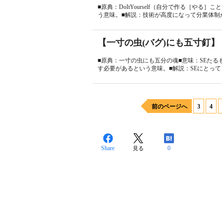
■原典：DoItYourself（自分で作る［や
う意味。■解説：技術が高度になって分業体制が
【一寸の虫(バグ)にも五寸釘】
■原典：一寸の虫にも五分の魂■意味：SEたる
す必要があるという意味。■解説：SEにとって、
前のページへ
3
4
Share
0
見る