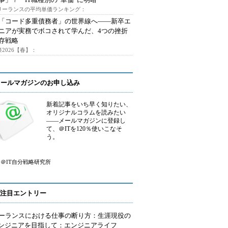
フリーランスの平均単価ランキング：
で「コード多重債務者」の世界線へ――新卒エ
ニアが実務でボコされて学んだ、4つの挫折
存戦略
2026【春】：
メールマガジンのお申し込み
新着記事をいち早く知りたい、
オリジナルコラムを読みたい
――メールマガジンに登録し
て、＠ITを120％使いこなそ
う。
＠IT自分戦略研究所
注目エントリー
ーランスにおける仕事の断り方：生涯現役の
エンジニアを目指して：エンジニアライフ