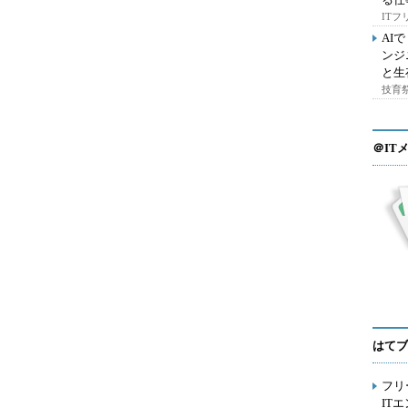
IT
AI
ンジ
と生
技育祭
＠IT
はてブ
フリ
IT