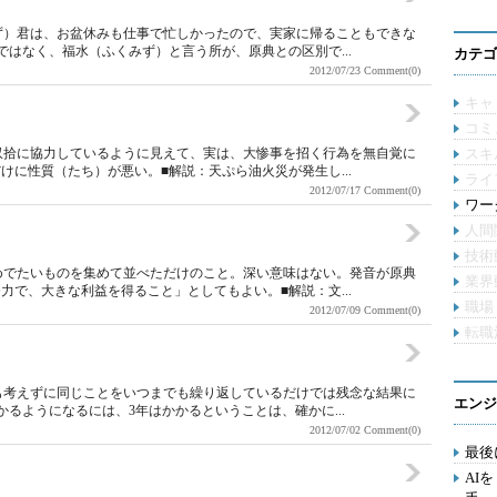
ず）君は、お盆休みも仕事で忙しかったので、実家に帰ることもできな
はなく、福水（ふくみず）と言う所が、原典との区別で...
カテゴ
2012/07/23
Comment(0)
キャ
コミ
収拾に協力しているように見えて、実は、大惨事を招く行為を無自覚に
スキ
に性質（たち）が悪い。■解説：天ぷら油火災が発生し...
ライ
2012/07/17
Comment(0)
ワー
人間
技術
めでたいものを集めて並べただけのこと。深い意味はない。発音が原典
業界
で、大きな利益を得ること」としてもよい。■解説：文...
職場
2012/07/09
Comment(0)
転職
も考えずに同じことをいつまでも繰り返しているだけでは残念な結果に
エンジ
るようになるには、3年はかかるということは、確かに...
2012/07/02
Comment(0)
最後
】
AI