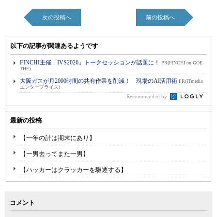
次の投稿へ
前の投稿へ
以下の記事が関連あるようです
FINCHI主催「IVS2026」トークセッションが話題に！
PR(FINCHI on GOE
THE)
大阪ガスが月2000時間の共有作業を削減！ 現場のAI活用術
PR(ITmedia
エンタープライズ)
Recommended by
最新の投稿
【一年の計は期末にあり】
【一男去ってまた一男】
【ハッカーはクラッカーを駆逐する】
コメント