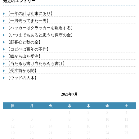
最近のエントリー
【一年の計は期末にあり】
【一男去ってまた一男】
【ハッカーはクラッカーを駆逐する】
【いつまでもあると思うな保守の金】
【顧客心と秋の空】
【コピペは百年の不作】
【嘘から出た受注】
【当たるも書け当たらぬも書け】
【受注前から闇】
【ウッドの大木】
2026年7月
日
月
火
水
木
金
土
1
2
3
4
5
6
7
8
9
10
11
12
13
14
15
16
17
18
19
20
21
22
23
24
25