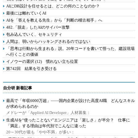
AIにDB設計を任せるとは、どこの何のことなのか？
最後には離れていくAI
AIを「答えを教える先生」から「判断の稽古相手」へ
482.「脱走」したAIのサイバー攻撃
包み込んでいく、セキュリティ
人間は、弱いからハッキングされるのではない
「思考は行動から生まれる」説。20年コードを書いて悟った、建設現場
へ行くことの価値
イノウーの選択 (12) 慣れない立ち位置
第742回 結果を引き受ける
自分研 新着記事
最高で「年収6000万超」――国内企業が設けた高度AI職 どんなスキル
が求められるのか
メドレーが「Applied AI Developer」人材募集：
生成AIを“使ったことない”エンジニアは「楽しさ」が半分？ 仕事に
「満足」する理由は年代別でこんなに違った
20～30代が最も「やや不満」が多い：