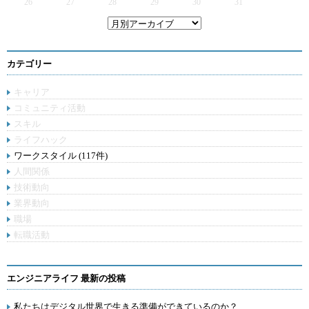
26
27
28
29
30
31
カテゴリー
キャリア
コミュニティ活動
スキル
ライフハック
ワークスタイル (117件)
人間関係
技術動向
業界動向
職場
転職活動
エンジニアライフ 最新の投稿
私たちはデジタル世界で生きる準備ができているのか？