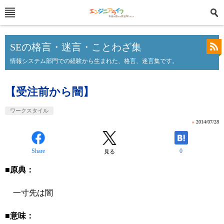
SEの格言・迷言・ことわざ集
情報システム部門での経験から生まれた、格言、迷言集です。
【受注前から闇】
ワークスタイル
»
2014/07/28
Share
0
見る
■原典：
一寸先は闇
■意味：