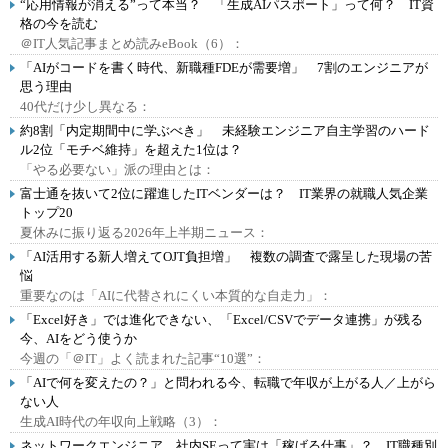
“応用情報が消える”って本当？ 「生成AIパスポート」って何？ IT資
格の今を読む
＠IT人気記事まとめ読みeBook（6）：
「AIがコードを書く時代、新職種FDEが需要増」 7割のエンジニアが
思う理由
40代だけ少し異なる：
約8割「内定期間中に学ぶべき」 未経験エンジニア自主学習のハード
ル2位「モチベ維持」を超えた1位は？
「やる必要ない」派の理由とは：
富士通を抜いて2位に躍進したITベンダーは？ IT業界の就職人気企業
トップ20
夏休みに振り返る2026年上半期ニュース：
「AI活用する新人増えてOJT負担増」 複数の調査で露呈した現場の苦
悩
重要なのは「AIに代替されにくい本質的な自走力」：
「Excel好き」では進化できない、「Excel/CSVでデータ連携」が残る
今、AIをどう使うか
今週の「＠IT」よく読まれた記事“10選”：
「AIで何を変えたの？」と問われる今、転職で年収が上がる人／上がら
ない人
生成AI時代の年収向上戦略（3）：
ネットワークエンジニア、社内SEって実は「稼げる仕事」？ IT職種別