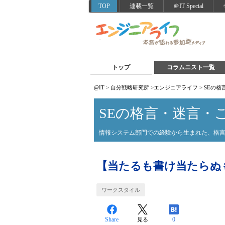
TOP
連載一覧
＠IT Special
トップ
コラムニスト一覧
@IT
>
自分戦略研究所
>
エンジニアライフ
>
SEの格
SEの格言・迷言・
情報システム部門での経験から生まれた、格
【当たるも書け当たらぬ
ワークスタイル
Share
0
見る