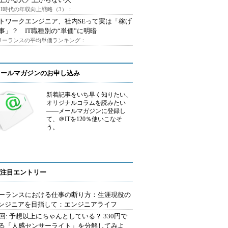
AI時代の年収向上戦略（3）：
トワークエンジニア、社内SEって実は「稼げ
事」？ IT職種別の“単価”に明暗
フリーランスの平均単価ランキング：
メールマガジンのお申し込み
新着記事をいち早く知りたい、
オリジナルコラムを読みたい
――メールマガジンに登録し
て、＠ITを120％使いこなそ
う。
注目エントリー
ーランスにおける仕事の断り方：生涯現役の
エンジニアを目指して：エンジニアライフ
2回: 予想以上にちゃんとしている？ 330円で
る「人感センサーライト」を分解してみよ