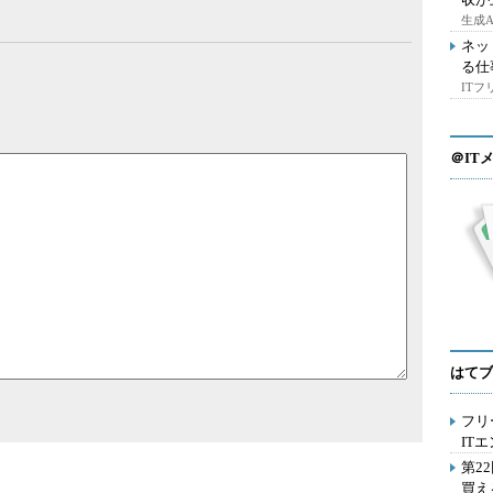
生成
ネッ
る仕
IT
＠IT
はてブ
フリ
IT
第2
買え