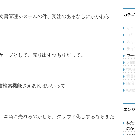
カテゴ
文書管理システムの件、受注のあるなしにかかわら
キャ
コミ
スキ
ライ
ケージとして、売り出すつもりだって。
ワー
人間
技術
業界
職場
文書検索機能さえあればいいって。
転職
エンジ
、本当に売れるのかしら。クラウド化しするならまだ
私た
のか