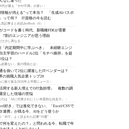
んなに違った
～30代が最も「やや不満」が多い：
用情報が消える”って本当？ 「生成AIパスポ
」って何？ IT資格の今を読む
人気記事まとめ読みeBook（6）：
Iがコードを書く時代、新職種FDEが需要
 7割のエンジニアが思う理由
代だけ少し異なる：
割「内定期間中に学ぶべき」 未経験エンジ
自主学習のハードル2位「モチベ維持」を超
1位は？
る必要ない」派の理由とは：
通を抜いて2位に躍進したITベンダーは？
業界の就職人気企業トップ20
みに振り返る2026年上半期ニュース：
I活用する新人増えてOJT負担増」 複数の調
露呈した現場の苦悩
なのは「AIに代替されにくい本質的な自走力」：
xcel好き」では進化できない、「Excel/CSVで
タ連携」が残る今、AIをどう使うか
「＠IT」よく読まれた記事“10選”：
Iで何を変えたの？」と問われる今、転職で年
上がる人／上がらない人