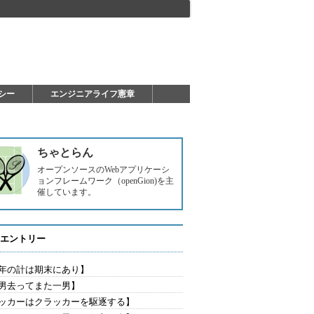
シー
エンジニアライフ憲章
ちゃとらん
オープンソースのWebアプリケーシ
ョンフレームワーク（openGion)を主
催しています。
エントリー
年の計は期末にあり】
男去ってまた一男】
ッカーはクラッカーを駆逐する】