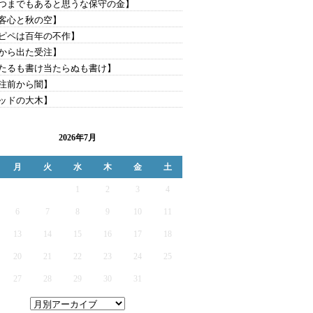
つまでもあると思うな保守の金】
客心と秋の空】
ピペは百年の不作】
から出た受注】
たるも書け当たらぬも書け】
注前から闇】
ッドの大木】
2026年7月
月
火
水
木
金
土
1
2
3
4
6
7
8
9
10
11
13
14
15
16
17
18
20
21
22
23
24
25
27
28
29
30
31