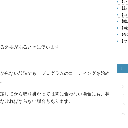
【い
【顧
【コ
【嘘
【当
【受
【ウ
る必要があるときに使います。
日
からない段階でも、プログラムのコーディングを始め
。
5
定してから取り掛かっては間に合わない場合にも、状
12
なければならない場合もあります。
19
26