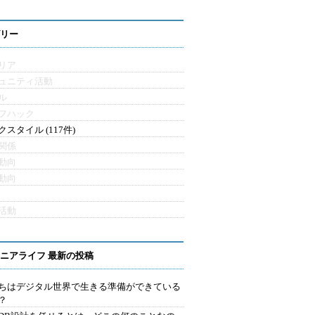
リー
リア
ュニティ活動
ル
フハック
クスタイル (117件)
関係
動向
動向
活動
ニアライフ 最新の投稿
ちはデジタル世界で生きる準備ができている
？