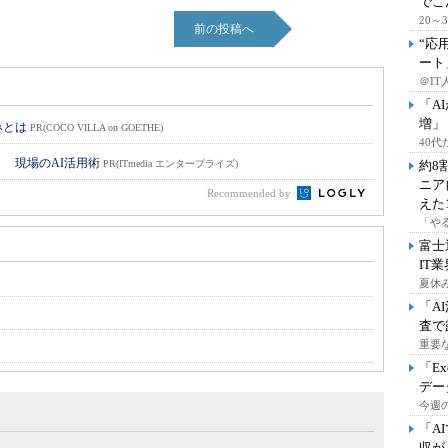
でこ
20
前の投稿へ
“応
ート
＠IT
「A
増」
みとは
PR(COCO VILLA on GOETHE)
40
！ 現場のAI活用術
PR(ITmedia エンタープライズ)
約8
ニア
Recommended by
えた
「や
富士
IT
夏休
「A
査で
重要
「E
デー
今週の
「A
収が