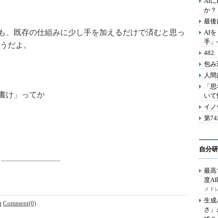
AI
か？
最後
も、既存の仕組みに少し手を加えるだけで済むと思っ
AI
手」
うだよ。
48
包み
人間
「思
書け」ってか
いて
イノ
第7
自分研
最高
度A
メドレ
生成
Comment(0)
さ」