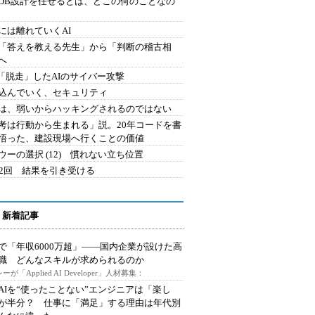
にDB設計を任せるとは、どこの何のことなの
には離れていくAI
を「答えを教える先生」から「判断の稽古相
へ
2.「脱走」したAIのサイバー攻撃
込んでいく、セキュリティ
は、弱いからハッキングされるのではない
考は行動から生まれる」説。20年コードを書
悟った、建設現場へ行くことの価値
ウーの選択 (12) 慣れない立ち位置
42回 結果を引き受ける
 新着記事
で「年収6000万超」――国内企業が設けた高
I職 どんなスキルが求められるのか
ーが「Applied AI Developer」人材募集：
AIを“使ったことない”エンジニアは「楽し
が半分？ 仕事に「満足」する理由は年代別