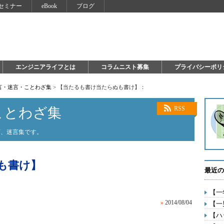
セミナー
eBook
ブログ
エンジニアライフとは
コラムニスト募集
プライバシーポリ
言・迷言・ことわざ集
>
【当たるも書け当たらぬも書け】：
ことわざ集
RSS
言、迷言集です。
も書け】
最近の
【一
»
2014/08/04
【一
【ハ