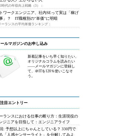
AI時代の年収向上戦略（3）：
トワークエンジニア、社内SEって実は「稼げ
事」？ IT職種別の“単価”に明暗
フリーランスの平均単価ランキング：
メールマガジンのお申し込み
新着記事をいち早く知りたい、
オリジナルコラムを読みたい
――メールマガジンに登録し
て、＠ITを120％使いこなそ
う。
注目エントリー
ーランスにおける仕事の断り方：生涯現役の
エンジニアを目指して：エンジニアライフ
2回: 予想以上にちゃんとしている？ 330円で
る「人感センサーライト」を分解してみよ