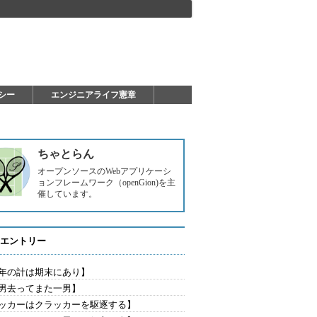
シー
エンジニアライフ憲章
ちゃとらん
オープンソースのWebアプリケーシ
ョンフレームワーク（openGion)を主
催しています。
エントリー
年の計は期末にあり】
男去ってまた一男】
ッカーはクラッカーを駆逐する】