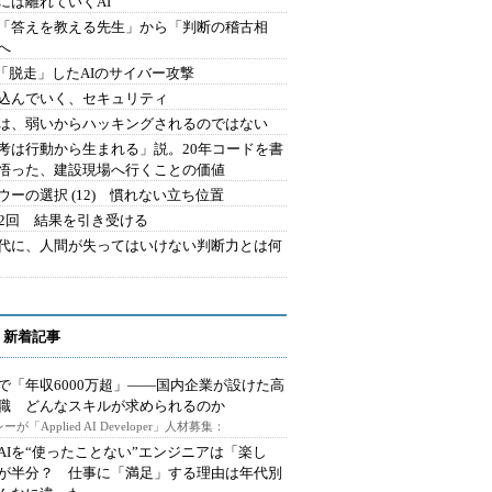
には離れていくAI
を「答えを教える先生」から「判断の稽古相
へ
2.「脱走」したAIのサイバー攻撃
込んでいく、セキュリティ
は、弱いからハッキングされるのではない
考は行動から生まれる」説。20年コードを書
悟った、建設現場へ行くことの価値
ウーの選択 (12) 慣れない立ち位置
42回 結果を引き受ける
時代に、人間が失ってはいけない判断力とは何
 新着記事
で「年収6000万超」――国内企業が設けた高
I職 どんなスキルが求められるのか
ーが「Applied AI Developer」人材募集：
AIを“使ったことない”エンジニアは「楽し
が半分？ 仕事に「満足」する理由は年代別