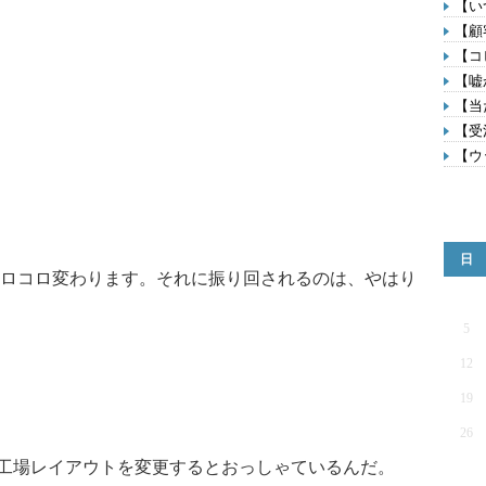
【い
【顧
【コ
【嘘
【当
【受
【ウ
日
ロコロ変わります。それに振り回されるのは、やはり
5
12
19
26
工場レイアウトを変更するとおっしゃているんだ。