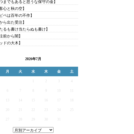
つまでもあると思うな保守の金】
客心と秋の空】
ピペは百年の不作】
から出た受注】
たるも書け当たらぬも書け】
注前から闇】
ッドの大木】
2026年7月
月
火
水
木
金
土
1
2
3
4
6
7
8
9
10
11
13
14
15
16
17
18
20
21
22
23
24
25
27
28
29
30
31