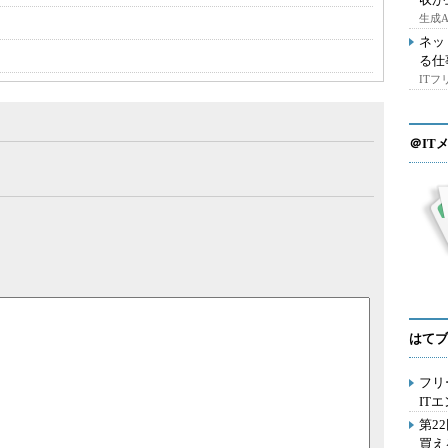
生成
ネッ
る仕
IT
＠IT
はてブ
フリ
IT
第2
買え