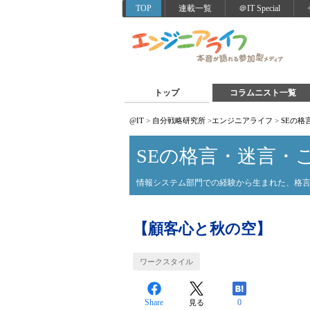
TOP
連載一覧
＠IT Special
トップ
コラムニスト一覧
@IT
>
自分戦略研究所
>
エンジニアライフ
>
SEの格
SEの格言・迷言・
情報システム部門での経験から生まれた、格
【顧客心と秋の空】
ワークスタイル
Share
0
見る