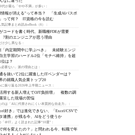
んなに違った
～30代が最も「やや不満」が多い：
用情報が消える”って本当？ 「生成AIパスポ
」って何？ IT資格の今を読む
人気記事まとめ読みeBook（6）：
Iがコードを書く時代、新職種FDEが需要
 7割のエンジニアが思う理由
代だけ少し異なる：
割「内定期間中に学ぶべき」 未経験エンジ
自主学習のハードル2位「モチベ維持」を超
1位は？
る必要ない」派の理由とは：
通を抜いて2位に躍進したITベンダーは？
業界の就職人気企業トップ20
みに振り返る2026年上半期ニュース：
I活用する新人増えてOJT負担増」 複数の調
露呈した現場の苦悩
なのは「AIに代替されにくい本質的な自走力」：
xcel好き」では進化できない、「Excel/CSVで
タ連携」が残る今、AIをどう使うか
「＠IT」よく読まれた記事“10選”：
Iで何を変えたの？」と問われる今、転職で年
上がる人／上がらない人