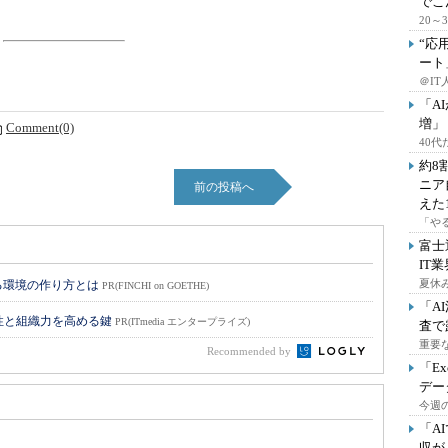
でこ
20
“応
ート
＠IT
「A
増」
Comment(0)
40
約8
ニア
前の投稿へ
えた
「や
富士
IT
夏休
る環境の作り方とは
PR(FINCHI on GOETHE)
「A
性と組織力を高める鍵
PR(ITmedia エンタープライズ)
査で
重要
Recommended by
「E
デー
今週の
「A
収が