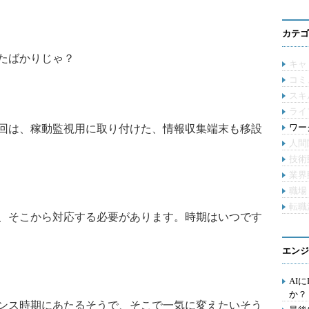
カテゴ
たばかりじゃ？
キャ
コミ
スキ
ライ
ワー
回は、稼動監視用に取り付けた、情報収集端末も移設
人間
技術
業界
職場
転職
、そこから対応する必要があります。時期はいつです
エンジ
AI
か？
ンス時期にあたるそうで、そこで一気に変えたいそう