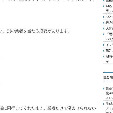
最後
AI
手」
48
包み
人間
よ。別の業者を当たる必要があります。
「思
いて
イノ
第7
。
AI
か
自分研
。
最高
度A
メドレ
生成
場に同行してくれたまえ。業者だけで済ませられない
さ」