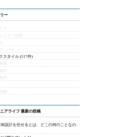
リー
リア
ュニティ活動
ル
フハック
クスタイル (117件)
関係
動向
動向
活動
ニアライフ 最新の投稿
にDB設計を任せるとは、どこの何のことなの