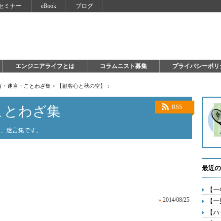
セミナー
eBook
ブログ
エンジニアライフとは
コラムニスト募集
プライバシーポリ
言・迷言・ことわざ集
>
【顧客心と秋の空】：
ことわざ集
RSS
言、迷言集です。
最近の
【一
»
2014/08/25
【一
【ハ