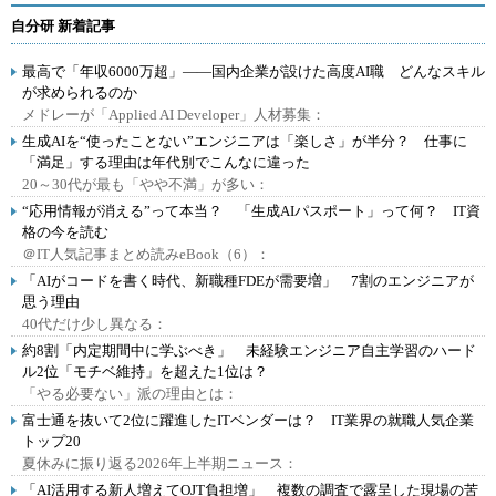
自分研 新着記事
最高で「年収6000万超」――国内企業が設けた高度AI職 どんなスキル
が求められるのか
メドレーが「Applied AI Developer」人材募集：
生成AIを“使ったことない”エンジニアは「楽しさ」が半分？ 仕事に
「満足」する理由は年代別でこんなに違った
20～30代が最も「やや不満」が多い：
“応用情報が消える”って本当？ 「生成AIパスポート」って何？ IT資
格の今を読む
＠IT人気記事まとめ読みeBook（6）：
「AIがコードを書く時代、新職種FDEが需要増」 7割のエンジニアが
思う理由
40代だけ少し異なる：
約8割「内定期間中に学ぶべき」 未経験エンジニア自主学習のハード
ル2位「モチベ維持」を超えた1位は？
「やる必要ない」派の理由とは：
富士通を抜いて2位に躍進したITベンダーは？ IT業界の就職人気企業
トップ20
夏休みに振り返る2026年上半期ニュース：
「AI活用する新人増えてOJT負担増」 複数の調査で露呈した現場の苦