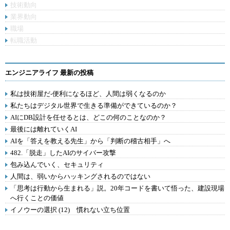
技術動向
業界動向
職場
転職活動
エンジニアライフ 最新の投稿
私は技術屋だ-便利になるほど、人間は弱くなるのか
私たちはデジタル世界で生きる準備ができているのか？
AIにDB設計を任せるとは、どこの何のことなのか？
最後には離れていくAI
AIを「答えを教える先生」から「判断の稽古相手」へ
482.「脱走」したAIのサイバー攻撃
包み込んでいく、セキュリティ
人間は、弱いからハッキングされるのではない
「思考は行動から生まれる」説。20年コードを書いて悟った、建設現場
へ行くことの価値
イノウーの選択 (12) 慣れない立ち位置