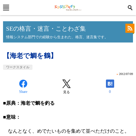
SEの格言・迷言・ことわざ集
情報システム部門での経験から生まれた、格言、迷言集です。
【海老で鯛を鶴】
ワークスタイル
»
2012/07/09
Share
0
見る
■原典：海老で鯛を釣る
■意味：
なんとなく、めでたいものを集めて並べただけのこと。