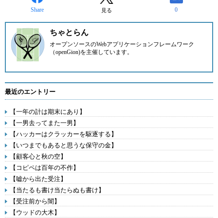
Share
0
見る
ちゃとらん
オープンソースのWebアプリケーションフレームワーク
（openGion)を主催しています。
最近のエントリー
【一年の計は期末にあり】
【一男去ってまた一男】
【ハッカーはクラッカーを駆逐する】
【いつまでもあると思うな保守の金】
【顧客心と秋の空】
【コピペは百年の不作】
【嘘から出た受注】
【当たるも書け当たらぬも書け】
【受注前から闇】
【ウッドの大木】