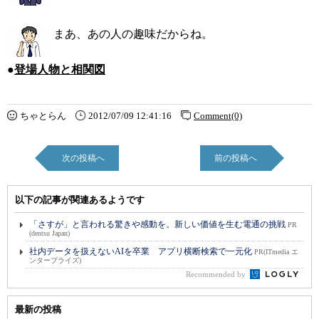
まあ、あの人の趣味だからね。
●
登場人物と相関図
ちゃとらん
2012/07/09 12:41:16
Comment(0)
次の投稿へ
前の投稿へ
以下の記事が関連あるようです
「さすが」と言われる驚きや感動を。新しい価値を生む電通の挑戦
PR
(dentsu Japan)
社内データを扱えないAIを卒業 アプリ横断検索で一元化
PR(ITmedia エ
ンタープライズ)
Recommended by
最新の投稿