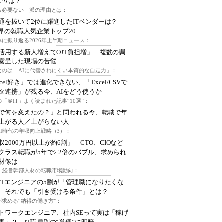
1位は？
る必要ない」派の理由とは：
通を抜いて2位に躍進したITベンダーは？
業界の就職人気企業トップ20
みに振り返る2026年上半期ニュース：
I活用する新人増えてOJT負担増」 複数の調
露呈した現場の苦悩
なのは「AIに代替されにくい本質的な自走力」：
xcel好き」では進化できない、「Excel/CSVで
タ連携」が残る今、AIをどう使うか
「＠IT」よく読まれた記事“10選”：
Iで何を変えたの？」と問われる今、転職で年
上がる人／上がらない人
AI時代の年収向上戦略（3）：
収2000万円以上が約6割」 CTO、CIOなど
クラス転職が5年で2.2倍のバブル、求められ
材像は
O・経営幹部人材の転職市場動向：
ITエンジニアの5割が「管理職になりたくな
 それでも「引き受ける条件」とは？
が求める“納得の働き方”：
トワークエンジニア、社内SEって実は「稼げ
事」？ IT職種別の“単価”に明暗