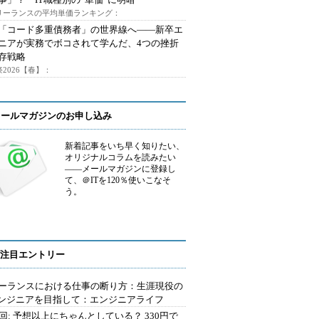
フリーランスの平均単価ランキング：
で「コード多重債務者」の世界線へ――新卒エ
ニアが実務でボコされて学んだ、4つの挫折
存戦略
2026【春】：
メールマガジンのお申し込み
新着記事をいち早く知りたい、
オリジナルコラムを読みたい
――メールマガジンに登録し
て、＠ITを120％使いこなそ
う。
注目エントリー
ーランスにおける仕事の断り方：生涯現役の
エンジニアを目指して：エンジニアライフ
2回: 予想以上にちゃんとしている？ 330円で