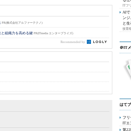
IT
AI
ンジ
集
PR(株式会社アルファーテクノ)
と生
技育祭
性と組織力を高める鍵
PR(ITmedia エンタープライズ)
Recommended by
＠IT
はてブ
フリ
IT
第2