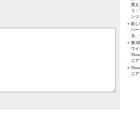
買え
う：
ンジ
欲し
ハー
る、
第3
ワイ
Th
ニア
Th
ニア