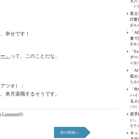
えた
「や
富士
IT
夏休
「A
て、幸せです！
査で
重要
「E
リー」
って、このことだな。
デー
今週の
「A
収が
生成
シアツオ）：
「年
員。来月退職するそうです。
ハイ
る人
CX
Comment(0)
若手
い」
若手
前の投稿へ
ネッ
る仕