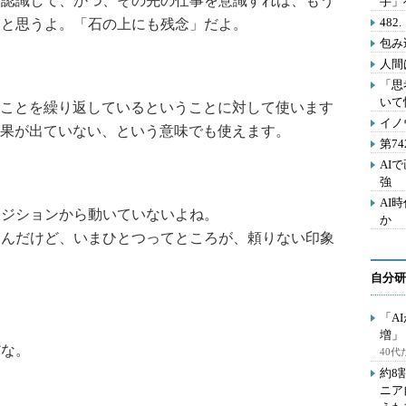
を認識して、かつ、その先の仕事を意識すれば、もう
手」
48
たと思うよ。「石の上にも残念」だよ。
包み
人間
「思
いて
ことを繰り返しているということに対して使います
イノ
果が出ていない、という意味でも使えます。
第7
AI
強
AI
ポジションから動いていないよね。
か
るんだけど、いまひとつってところが、頼りない印象
自分研
「A
増」
だな。
40
約8
ニア