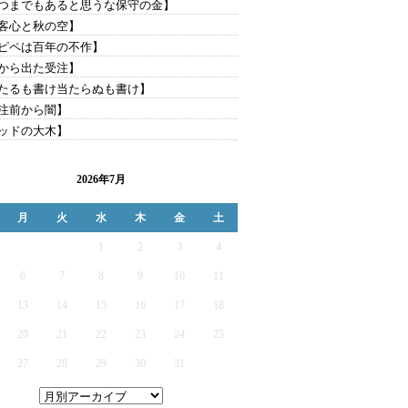
つまでもあると思うな保守の金】
客心と秋の空】
ピペは百年の不作】
から出た受注】
たるも書け当たらぬも書け】
注前から闇】
ッドの大木】
2026年7月
月
火
水
木
金
土
1
2
3
4
6
7
8
9
10
11
13
14
15
16
17
18
20
21
22
23
24
25
27
28
29
30
31