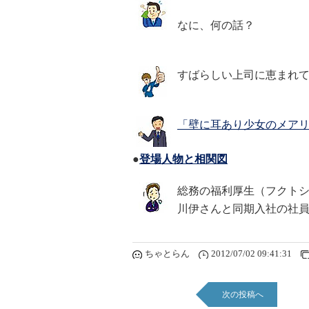
なに、何の話？
すばらしい上司に恵まれ
「壁に耳あり少女のメア
●
登場人物と相関図
総務の福利厚生（フクト
川伊さんと同期入社の社
ちゃとらん
2012/07/02 09:41:31
次の投稿へ