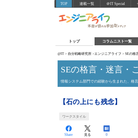
TOP
連載一覧
＠IT Special
トップ
コラムニスト一覧
@IT
>
自分戦略研究所
>
エンジニアライフ
>
SEの格
SEの格言・迷言・
情報システム部門での経験から生まれた、格
【石の上にも残念】
ワークスタイル
Share
0
見る