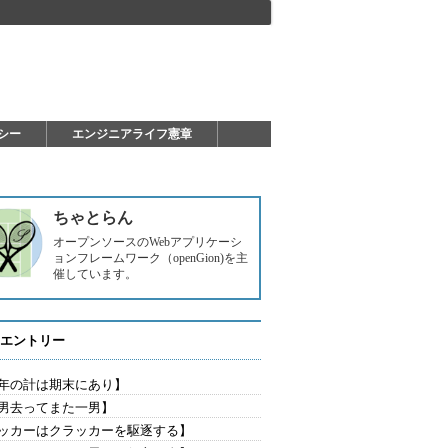
シー
エンジニアライフ憲章
ちゃとらん
オープンソースのWebアプリケーシ
ョンフレームワーク（openGion)を主
催しています。
エントリー
年の計は期末にあり】
男去ってまた一男】
ッカーはクラッカーを駆逐する】