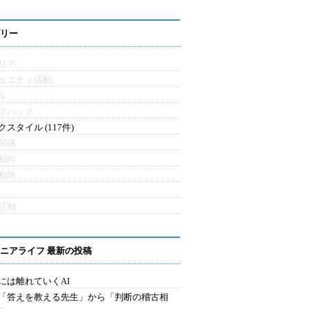
リー
リア
ュニティ活動
ル
フハック
クスタイル (117件)
関係
動向
動向
活動
ニアライフ 最新の投稿
には離れていくAI
を「答えを教える先生」から「判断の稽古相