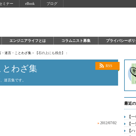
セミナー
eBook
ブログ
エンジニアライフとは
コラムニスト募集
プライバシーポリ
言・迷言・ことわざ集
>
【石の上にも残念】：
ことわざ集
RSS
言、迷言集です。
最近の
【一
»
2012/07/02
【一
【ハ