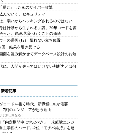
へ
2.「脱走」したAIのサイバー攻撃
込んでいく、セキュリティ
は、弱いからハッキングされるのではない
考は行動から生まれる」説。20年コードを書
悟った、建設現場へ行くことの価値
ウーの選択 (12) 慣れない立ち位置
42回 結果を引き受ける
で画面を読み解かせてデータベース設計のお勉
時代に、人間が失ってはいけない判断力とは何
 新着記事
Iがコードを書く時代、新職種FDEが需要
 7割のエンジニアが思う理由
代だけ少し異なる：
割「内定期間中に学ぶべき」 未経験エンジ
自主学習のハードル2位「モチベ維持」を超