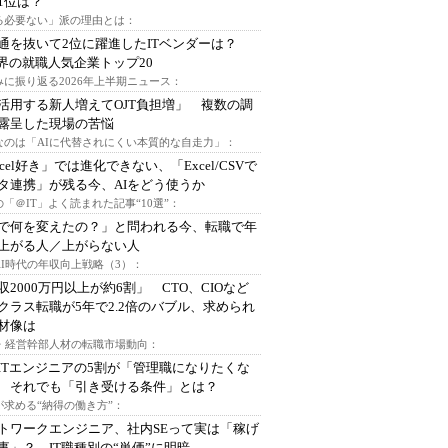
1位は？
る必要ない」派の理由とは：
通を抜いて2位に躍進したITベンダーは？
業界の就職人気企業トップ20
みに振り返る2026年上半期ニュース：
I活用する新人増えてOJT負担増」 複数の調
露呈した現場の苦悩
なのは「AIに代替されにくい本質的な自走力」：
xcel好き」では進化できない、「Excel/CSVで
タ連携」が残る今、AIをどう使うか
「＠IT」よく読まれた記事“10選”：
Iで何を変えたの？」と問われる今、転職で年
上がる人／上がらない人
AI時代の年収向上戦略（3）：
収2000万円以上が約6割」 CTO、CIOなど
クラス転職が5年で2.2倍のバブル、求められ
材像は
O・経営幹部人材の転職市場動向：
ITエンジニアの5割が「管理職になりたくな
 それでも「引き受ける条件」とは？
が求める“納得の働き方”：
トワークエンジニア、社内SEって実は「稼げ
事」？ IT職種別の“単価”に明暗