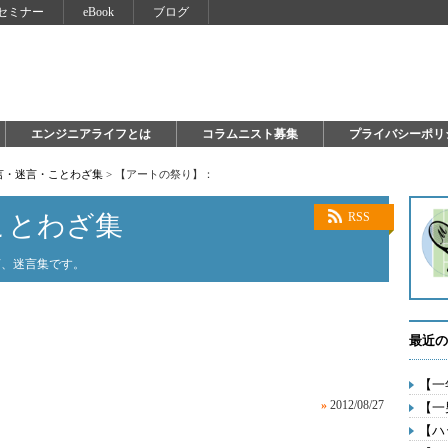
セミナー
eBook
ブログ
エンジニアライフとは
コラムニスト募集
プライバシーポリ
言・迷言・ことわざ集
>
【アートの祭り】：
ことわざ集
RSS
言、迷言集です。
最近の
【一
»
2012/08/27
【一
【ハ