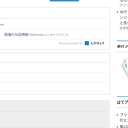
IT
AI
ンジ
と生
an)
技育祭
！ 現場のAI活用術
PR(ITmedia エンタープライズ)
Recommended by
＠IT
はてブ
フリ
IT
第2