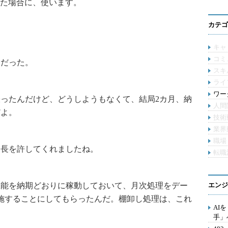
た場合に、使います。
カテゴ
キャ
コミ
うだった。
スキ
ライ
ワー
ったんだけど、どうしようもなくて、結局2カ月、納
人間
だよ。
技術
業界
職場
延長を許してくれましたね。
転職
機能を納期どおりに稼動しておいて、月次処理をデー
エンジ
施することにしてもらったんだ。棚卸し処理は、これ
AI
手」