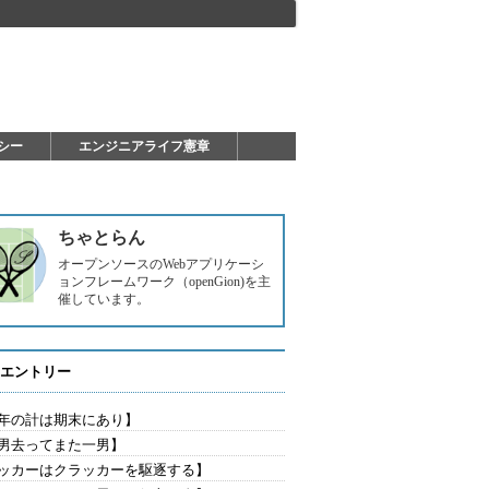
シー
エンジニアライフ憲章
ちゃとらん
オープンソースのWebアプリケーシ
ョンフレームワーク（openGion)を主
催しています。
エントリー
年の計は期末にあり】
男去ってまた一男】
ッカーはクラッカーを駆逐する】