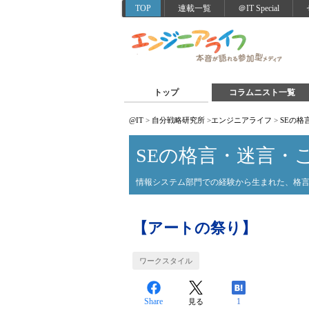
TOP
連載一覧
＠IT Special
トップ
コラムニスト一覧
@IT
>
自分戦略研究所
>
エンジニアライフ
>
SEの格
SEの格言・迷言・
情報システム部門での経験から生まれた、格
【アートの祭り】
ワークスタイル
Share
1
見る