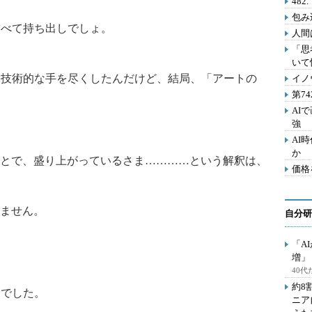
48
包み
すべて持ち出しでしょ。
人間
「思
いて
と技術的な手を尽くしたんだけど、結局、「アートの
イノ
第7
AI
強
AI
か
とで、盛り上がっているさま…………という解釈は、
価格
ません。
自分研
「A
増」
40
約8
うでした。
ニア