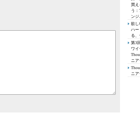
買え
う：
ンジ
欲し
ハー
る、
第3
ワイ
Th
ニア
Th
ニア