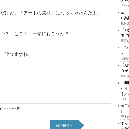
えた
「や
んだけど、「アートの祭り」になっちゃたんだよ。
富士
IT
夏休
「A
いつ？ どこ？ 一緒に行こうか？
査で
重要
「E
デー
は、呼びますね。
今週の
「A
収が
生成
「年
ハイ
る人
CX
若手
Comment(0)
い」
若手
ネッ
前の投稿へ
る仕