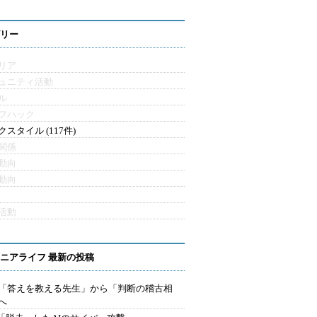
リー
リア
ュニティ活動
ル
フハック
クスタイル (117件)
関係
動向
動向
活動
ニアライフ 最新の投稿
を「答えを教える先生」から「判断の稽古相
へ