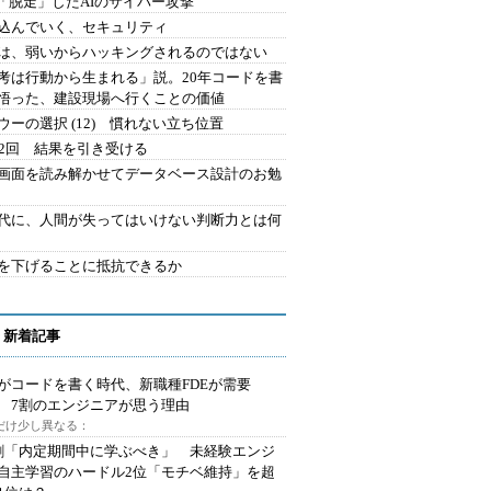
2.「脱走」したAIのサイバー攻撃
込んでいく、セキュリティ
は、弱いからハッキングされるのではない
考は行動から生まれる」説。20年コードを書
悟った、建設現場へ行くことの価値
ウーの選択 (12) 慣れない立ち位置
42回 結果を引き受ける
で画面を読み解かせてデータベース設計のお勉
時代に、人間が失ってはいけない判断力とは何
を下げることに抵抗できるか
 新着記事
Iがコードを書く時代、新職種FDEが需要
 7割のエンジニアが思う理由
代だけ少し異なる：
割「内定期間中に学ぶべき」 未経験エンジ
自主学習のハードル2位「モチベ維持」を超