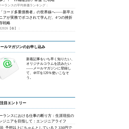
フリーランスの平均単価ランキング：
で「コード多重債務者」の世界線へ――新卒エ
ニアが実務でボコされて学んだ、4つの挫折
存戦略
2026【春】：
メールマガジンのお申し込み
新着記事をいち早く知りたい、
オリジナルコラムを読みたい
――メールマガジンに登録し
て、＠ITを120％使いこなそ
う。
注目エントリー
ーランスにおける仕事の断り方：生涯現役の
エンジニアを目指して：エンジニアライフ
2回: 予想以上にちゃんとしている？ 330円で