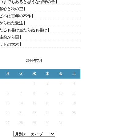
つまでもあると思うな保守の金】
客心と秋の空】
ピペは百年の不作】
から出た受注】
たるも書け当たらぬも書け】
注前から闇】
ッドの大木】
2026年7月
月
火
水
木
金
土
1
2
3
4
6
7
8
9
10
11
13
14
15
16
17
18
20
21
22
23
24
25
27
28
29
30
31