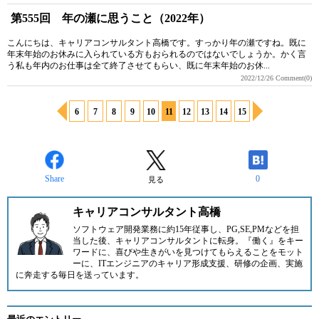
第555回 年の瀬に思うこと（2022年）
こんにちは、キャリアコンサルタント高橋です。すっかり年の瀬ですね。既に
年末年始のお休みに入られている方もおられるのではないでしょうか。かく言
う私も年内のお仕事は全て終了させてもらい、既に年末年始のお休...
2022/12/26
Comment(0)
6
7
8
9
10
11
12
13
14
15
Share
0
見る
キャリアコンサルタント高橋
ソフトウェア開発業務に約15年従事し、PG,SE,PMなどを担
当した後、キャリアコンサルタントに転身。『働く』をキー
ワードに、喜びや生きがいを見つけてもらえることをモット
ーに、ITエンジニアのキャリア形成支援、研修の企画、実施
に奔走する毎日を送っています。