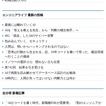
転職活動 (15件)
エンジニアライフ 最新の投稿
最後には離れていくAI
AIを「答えを教える先生」から「判断の稽古相手」へ
482.「脱走」したAIのサイバー攻撃
包み込んでいく、セキュリティ
人間は、弱いからハッキングされるのではない
「思考は行動から生まれる」説。20年コードを書いて悟った、建設現場
へ行くことの価値
イノウーの選択 (12) 慣れない立ち位置
第742回 結果を引き受ける
AIで画面を読み解かせてデータベース設計のお勉強
AI時代に、人間が失ってはいけない判断力とは何か
自分研 新着記事
「AIがコードを書く時代、新職種FDEが需要増」 7割のエンジニアが