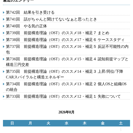
最近のエントリー
第742回 結果を引き受ける
第741回 話がちゃんと聞けてないなぁと思ったとき
第740回 やる気の正体
第739回 前提構造理論（OST）のススメ18・補足７ まとめ
第738回 前提構造理論（OST）のススメ17・補足６ ケーススタディ
第737回 前提構造理論（OST）のススメ16・補足５ 反証不可能性の内
包
第736回 前提構造理論（OST）のススメ15・補足４ 認知前提マップと
構造三円交差
第735回 前提構造理論（OST）のススメ14・補足３ 上昇/同位/下降
CARスパイラルと構造エネルギー
第734回 前提構造理論（OST）のススメ13・補足２ 個人OSと組織OS
の統合
第733回 前提構造理論（OST）のススメ12・補足１ 失敗について
2026年8月
日
月
火
水
木
金
土
1