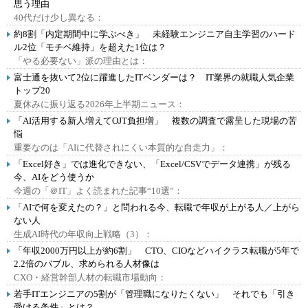
思う理由
40代だけ少し異なる：
約8割「内定期間中に学ぶべき」 未経験エンジニア自主学習のハード
ル2位「モチベ維持」を超えた1位は？
「やる必要ない」派の理由とは：
富士通を抜いて2位に躍進したITベンダーは？ IT業界の就職人気企業
トップ20
夏休みに振り返る2026年上半期ニュース：
「AI活用する新人増えてOJT負担増」 複数の調査で露呈した現場の苦
悩
重要なのは「AIに代替されにくい本質的な自走力」：
「Excel好き」では進化できない、「Excel/CSVでデータ連携」が残る
今、AIをどう使うか
今週の「＠IT」よく読まれた記事“10選”：
「AIで何を変えたの？」と問われる今、転職で年収が上がる人／上がら
ない人
生成AI時代の年収向上戦略（3）：
「年収2000万円以上が約6割」 CTO、CIOなどハイクラス転職が5年で
2.2倍のバブル、求められる人材像は
CXO・経営幹部人材の転職市場動向：
若手ITエンジニアの5割が「管理職になりたくない」 それでも「引き
受ける条件」とは？