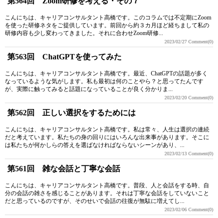
第564回 Zoom研修を考える・その７
こんにちは、キャリアコンサルタント高橋です。このコラムでは不定期にZoom
を使った研修ネタをご提供しています。前回から約３カ月ほど経ちまして私の
研修内容も少し変わってきました。それに合わせZoom研修...
2023/02/27
Comment(0)
第563回 ChatGPTを使ってみた
こんにちは、キャリアコンサルタント高橋です。最近、ChatGPTの話題が多く
なっているような気がします。私も最初は何のことやら？と思ってたんです
が、実際に触ってみると話題になっていることが良く分かりま...
2023/02/20
Comment(0)
第562回 正しい選択をするためには
こんにちは、キャリアコンサルタント高橋です。私は常々、人生は選択の連続
だと考えています。私たちの身の回りにはいろんな出来事があります。そこに
は私たちが何かしらの答えを選ばなければならないシーンがあり、...
2023/02/13
Comment(0)
第561回 雑な会話と丁寧な会話
こんにちは、キャリアコンサルタント高橋です。普段、人と会話をする時、自
分の会話の雑さを感じることがあります。それは丁寧な会話をしていないこと
だと思っているのですが、そのせいで会話の往復が無駄に増えてし...
2023/02/06
Comment(0)