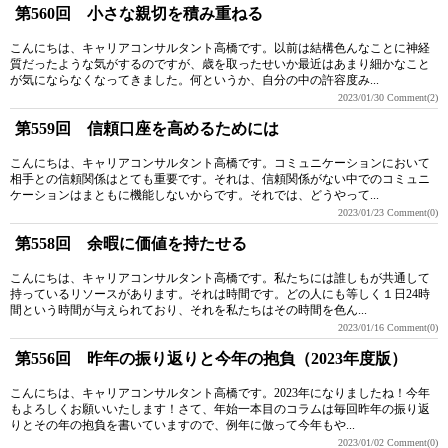
第560回 小さな親切を積み重ねる
こんにちは、キャリアコンサルタント高橋です。以前は結構色んなことに神経
質だったような気がするのですが、歳を取ったせいか最近はあまり細かなこと
が気にならなくなってきました。何というか、自分の中の許容度み...
2023/01/30
Comment(2)
第559回 信頼口座を高めるためには
こんにちは、キャリアコンサルタント高橋です。コミュニケーションにおいて
相手との信頼関係はとても重要です。それは、信頼関係がない中でのコミュニ
ケーションはまともに機能しないからです。それでは、どうやって...
2023/01/23
Comment(0)
第558回 余暇に価値を持たせる
こんにちは、キャリアコンサルタント高橋です。私たちには誰しもが共通して
持っているリソースがあります。それは時間です。どの人にも等しく１日24時
間という時間が与えられており、それを私たちはその時間を色ん...
2023/01/16
Comment(0)
第556回 昨年の振り返りと今年の抱負（2023年度版）
こんにちは、キャリアコンサルタント高橋です。2023年になりましたね！今年
もよろしくお願いいたします！さて、年始一本目のコラムは毎回昨年の振り返
りとその年の抱負を書いていますので、例年に倣って今年もや...
2023/01/02
Comment(0)