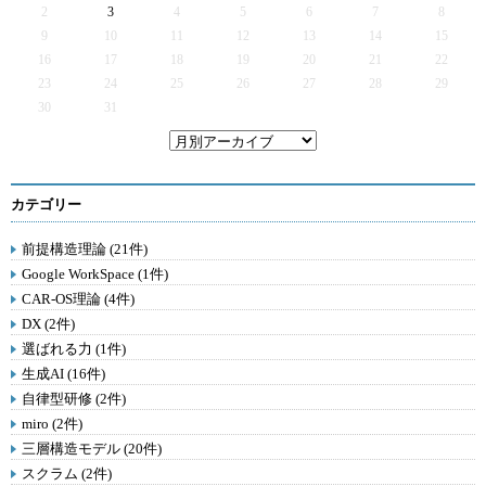
2
3
4
5
6
7
8
9
10
11
12
13
14
15
16
17
18
19
20
21
22
23
24
25
26
27
28
29
30
31
カテゴリー
前提構造理論 (21件)
Google WorkSpace (1件)
CAR-OS理論 (4件)
DX (2件)
選ばれる力 (1件)
生成AI (16件)
自律型研修 (2件)
miro (2件)
三層構造モデル (20件)
スクラム (2件)