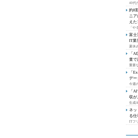
40
約8
ニア
えた
「や
富士
IT
夏休
「A
査で
重要
「E
デー
今週の
「A
収が
生成
ネッ
る仕
IT