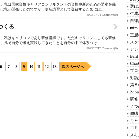
す。私は国家資格キャリアコンサルタントの資格更新のための講座を幾
選ばれ
は私が開発したのですが、更新講習として登録するためには...
生成A
2023/07/24
Comment(0)
自律型
つくる
miro
三層
す。私はキャリコンであり研修講師です。ただキャリコンにしても研修
スクラ
、凡そ自分で考え実践してきたことを自分の中で体系づけ、...
2023/07/17
Comment(0)
アジャ
Bard
Chat
6
7
8
9
10
11
12
13
次のページへ
プロ
対話
第８の
Zoom
研修 
７つの
傾聴 
キャリ
コミ
スキル