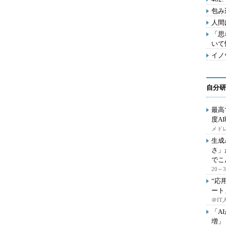
包み
人間
「思
いて
イノ
自分研
最高
度A
メドレ
生成
さ」
でこ
20
“応
ート
＠IT
「A
増」