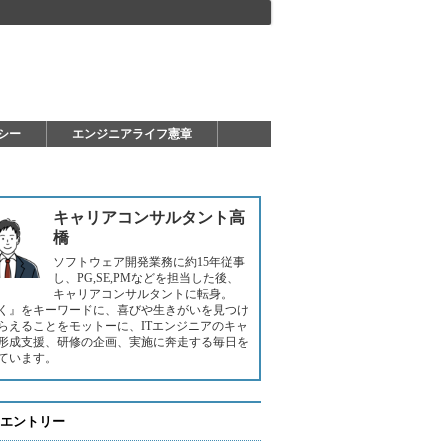
シー
エンジニアライフ憲章
キャリアコンサルタント高
橋
ソフトウェア開発業務に約15年従事
し、PG,SE,PMなどを担当した後、
キャリアコンサルタントに転身。
く』をキーワードに、喜びや生きがいを見つけ
らえることをモットーに、ITエンジニアのキャ
形成支援、研修の企画、実施に奔走する毎日を
ています。
エントリー