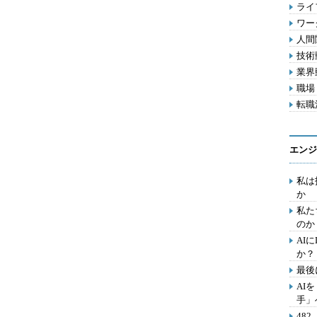
ライフ
ワー
人間関
技術動
業界動
職場 
転職活
エンジ
私は
か
私た
のか
AI
か？
最後
AI
手」
48