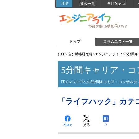
TOP
連載一覧
＠IT Special
トップ
コラムニスト一覧
@IT
>
自分戦略研究所
>
エンジニアライフ
>
5分間
5分間キャリア・コ
ITエンジニアへの5分間キャリア・コンサルテ
「ライフハック」カテゴリー
Share
0
見る