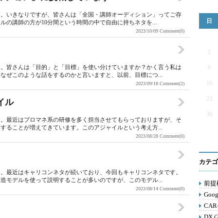
す。いきなりですが、皆さんは「全国・講師オーディション」ってご存
日
の講師の方が10分間という時間の中で自由に持ちネタを...
2023/10/09
Comment(0)
2
す。皆さんは「目的」と「目標」を使い分けていますか？かく言う私は
9
なぜこのような話をするのかと言いますと、以前、目標につ...
16
2023/09/18
Comment(2)
23
イル
30
す。最近はプロマネ系の研修を多く担当させてもらっておりますが、そ
することが増えてきています。このアジャイルという考え方...
2023/08/28
Comment(0)
カテゴ
す。最近はキャリコンネタが続いており、今回もキャリコンネタです。
造モデルを使って説明することが多いのですが、このモデル...
前提構
2023/08/14
Comment(0)
Goog
CAR
DX (