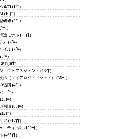
る力 (1件)
I (16件)
研修 (2件)
 (2件)
構造モデル (20件)
ム (2件)
イル (7件)
 (1件)
GPT (6件)
ジェクトマネジメント (13件)
技法（ダイアログ・メソッド） (35件)
習慣 (4件)
 (15件)
(25件)
習慣 (63件)
(22件)
ア (717件)
ュニティ活動 (102件)
 (465件)