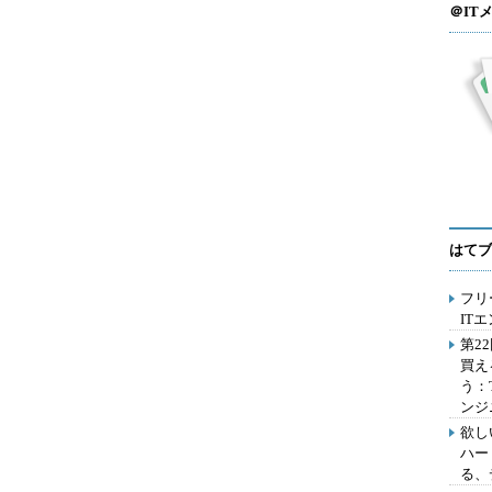
＠IT
はてブ
フリ
IT
第2
買え
う：
ンジ
欲し
ハー
る、