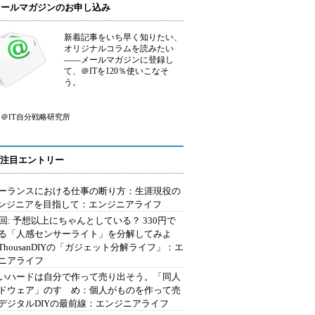
メールマガジンのお申し込み
新着記事をいち早く知りたい、
オリジナルコラムを読みたい
――メールマガジンに登録し
て、＠ITを120％使いこなそ
う。
＠IT自分戦略研究所
注目エントリー
ーランスにおける仕事の断り方：生涯現役の
エンジニアを目指して：エンジニアライフ
2回: 予想以上にちゃんとしている？ 330円で
る「人感センサーライト」を分解してみよ
ThousanDIYの「ガジェット分解ライフ」：エ
ニアライフ
いハードは自分で作って売り出そう。「同人
ドウェア」のすゝめ：個人がものを作って売
デジタルDIYの最前線：エンジニアライフ