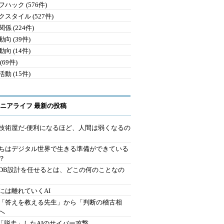
ハック (576件)
クスタイル (527件)
係 (224件)
向 (39件)
向 (14件)
(69件)
動 (15件)
ニアライフ 最新の投稿
技術屋だ-便利になるほど、人間は弱くなるの
ちはデジタル世界で生きる準備ができている
？
にDB設計を任せるとは、どこの何のことなの
には離れていくAI
を「答えを教える先生」から「判断の稽古相
へ
2.「脱走」したAIのサイバー攻撃