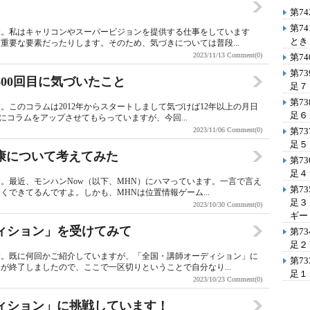
第7
第7
す。私はキャリコンやスーパービジョンを提供する仕事をしています
とき
重要な要素だったりします。そのため、気づきについては普段...
2023/11/13
Comment(0)
第7
第7
600回目に気づいたこと
足７
第7
このコラムは2012年からスタートしまして気づけば12年以上の月日
足６
にコラムをアップさせてもらっていますが、今回...
2023/11/06
Comment(0)
第7
足５
健康について考えてみた
第7
足４
。最近、モンハンNow（以下、MHN）にハマっています。一言で言え
第7
できてるんですよ。しかも、MHNは位置情報ゲーム...
足３
2023/10/30
Comment(0)
ギー
ディション」を受けてみて
第7
足２
す。既に何回かご紹介していますが、「全国・講師オーディション」に
第7
が終了しましたので、ここで一区切りということで自分なり...
足１
2023/10/23
Comment(0)
ディション」に挑戦しています！