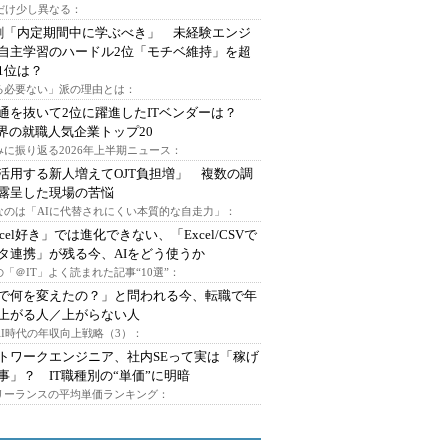
代だけ少し異なる：
割「内定期間中に学ぶべき」 未経験エンジ
自主学習のハードル2位「モチベ維持」を超
1位は？
る必要ない」派の理由とは：
通を抜いて2位に躍進したITベンダーは？
業界の就職人気企業トップ20
みに振り返る2026年上半期ニュース：
I活用する新人増えてOJT負担増」 複数の調
露呈した現場の苦悩
なのは「AIに代替されにくい本質的な自走力」：
xcel好き」では進化できない、「Excel/CSVで
タ連携」が残る今、AIをどう使うか
「＠IT」よく読まれた記事“10選”：
Iで何を変えたの？」と問われる今、転職で年
上がる人／上がらない人
AI時代の年収向上戦略（3）：
トワークエンジニア、社内SEって実は「稼げ
事」？ IT職種別の“単価”に明暗
フリーランスの平均単価ランキング：