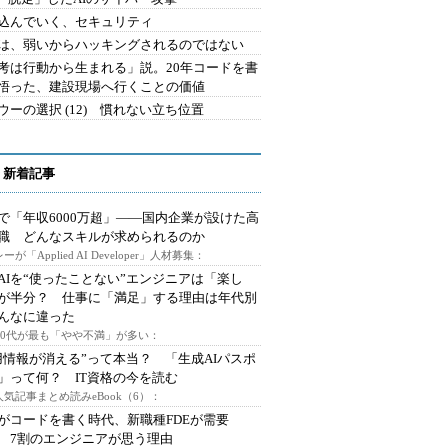
込んでいく、セキュリティ
は、弱いからハッキングされるのではない
考は行動から生まれる」説。20年コードを書
悟った、建設現場へ行くことの価値
ウーの選択 (12) 慣れない立ち位置
 新着記事
で「年収6000万超」――国内企業が設けた高
I職 どんなスキルが求められるのか
ーが「Applied AI Developer」人材募集：
AIを“使ったことない”エンジニアは「楽し
が半分？ 仕事に「満足」する理由は年代別
んなに違った
～30代が最も「やや不満」が多い：
用情報が消える”って本当？ 「生成AIパスポ
」って何？ IT資格の今を読む
人気記事まとめ読みeBook（6）：
Iがコードを書く時代、新職種FDEが需要
 7割のエンジニアが思う理由