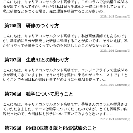
こんにちは、キャリアコンサルタント高橋です。このコラムでは結構生成AIネ
タが出てくるんですが、それだけ私は日々生成AIと一緒に仕事をしています。
私は研修などをつくる場合、先に理論を構築することが多いの...
2025/12/15
Comment(0)
第708回 研修のつくり方
こんにちは、キャリアコンサルタント高橋です。私は研修講師でもあるのです
が、基本的に自分が開発した研修に登壇することが多いです。そういえば、私
がどうやって研修をつくっているのをお話ししたことがなかったな...
2025/12/08
Comment(0)
第707回 生成AIとの関わり方
こんにちは、キャリアコンサルタント高橋です。エンジニアライフで生成AIネ
タが増えてきていますね。そういう時は流れに乗るのがコラムニストです！と
いうことで今回は私が普段仕事でどのように生成AIを使ってい...
2025/12/01
Comment(0)
第706回 独学について思うこと
こんにちは、キャリアコンサルタント高橋です。手塚さんのコラムを拝見させ
ていただきました。テーマは独学についてだったのですが、とても興味深い内
容だったので、今回は私も独学について書いてみようと思います。...
2025/11/24
Comment(0)
第705回 PMBOK第８版とPMP試験のこと