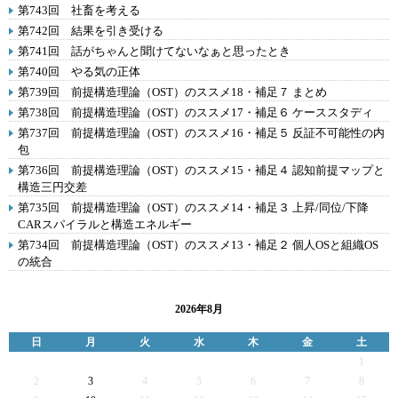
第743回 社畜を考える
第742回 結果を引き受ける
第741回 話がちゃんと聞けてないなぁと思ったとき
第740回 やる気の正体
第739回 前提構造理論（OST）のススメ18・補足７ まとめ
第738回 前提構造理論（OST）のススメ17・補足６ ケーススタディ
第737回 前提構造理論（OST）のススメ16・補足５ 反証不可能性の内
包
第736回 前提構造理論（OST）のススメ15・補足４ 認知前提マップと
構造三円交差
第735回 前提構造理論（OST）のススメ14・補足３ 上昇/同位/下降
CARスパイラルと構造エネルギー
第734回 前提構造理論（OST）のススメ13・補足２ 個人OSと組織OS
の統合
2026年8月
日
月
火
水
木
金
土
1
2
3
4
5
6
7
8