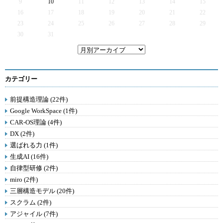
9
10
11
12
13
14
15
16
17
18
19
20
21
22
23
24
25
26
27
28
29
30
31
カテゴリー
前提構造理論 (22件)
Google WorkSpace (1件)
CAR-OS理論 (4件)
DX (2件)
選ばれる力 (1件)
生成AI (16件)
自律型研修 (2件)
miro (2件)
三層構造モデル (20件)
スクラム (2件)
アジャイル (7件)