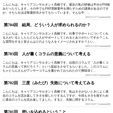
こんにちは、キャリアコンサルタント高橋です。最近の私の研修は半分がPM絡
みだったりします。その中でもPMP受験要件を満たすための講座があるのです
が、そちらをほぼ毎週担当させてもらっています。そんな中、...
2025/11/17
Comment(0)
第704回 結局、どういう人が求められるのか？
こんにちは、キャリアコンサルタント高橋です。仕事でサポートについてくれ
る人がいるとしたらどんな人がサポートしてくれるとありがたいですか？こん
な質問をすると皆さんはどのような人をイメージされますか？とい...
2025/11/10
Comment(0)
第703回 人が書くコラムの意義について考える
こんにちは、キャリアコンサルタント高橋です。以前のコラムで「人が書くコ
ラムの意義って何だろう？」という提起をさせてもらいました。このコラムに
ちゃとらんさんがアンサーコラムを書かれておられたので興味深く...
2025/11/03
Comment(0)
第702回 三度（みたび）失敗について考えてみる
こんにちは、キャリアコンサルタント高橋です。私はネタがないときによく過
去のコラムを読み返してネタを探したりするんですが、今回もネタを探すため
に過去のコラムを読み返してました。すると、失敗に関するコラム...
2025/10/27
Comment(0)
第701回 想いを込めるということ