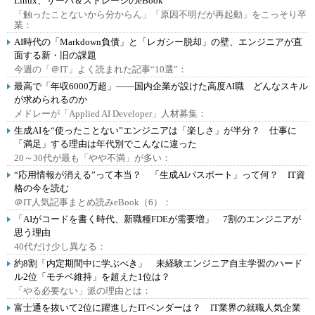
Linux、サーバ＆ストレージのeBook
「触ったことないから分からん」「原因不明だが再起動」をこっそり卒
業：
AI時代の「Markdown負債」と「レガシー脱却」の壁、エンジニアが直
面する新・旧の課題
今週の「＠IT」よく読まれた記事“10選”：
最高で「年収6000万超」――国内企業が設けた高度AI職 どんなスキル
が求められるのか
メドレーが「Applied AI Developer」人材募集：
生成AIを“使ったことない”エンジニアは「楽しさ」が半分？ 仕事に
「満足」する理由は年代別でこんなに違った
20～30代が最も「やや不満」が多い：
“応用情報が消える”って本当？ 「生成AIパスポート」って何？ IT資
格の今を読む
＠IT人気記事まとめ読みeBook（6）：
「AIがコードを書く時代、新職種FDEが需要増」 7割のエンジニアが
思う理由
40代だけ少し異なる：
約8割「内定期間中に学ぶべき」 未経験エンジニア自主学習のハード
ル2位「モチベ維持」を超えた1位は？
「やる必要ない」派の理由とは：
富士通を抜いて2位に躍進したITベンダーは？ IT業界の就職人気企業