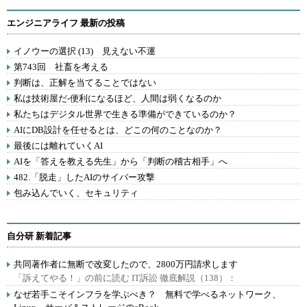
エンジニアライフ 最新の投稿
イノウーの選択 (13) 見えない不運
第743回 社畜を考える
判断は、正解を当てることではない
私は技術屋だ-便利になるほど、人間は弱くなるのか
私たちはデジタル世界で生きる準備ができているのか？
AIにDB設計を任せるとは、どこの何のことなのか？
最後には離れていくAI
AIを「答えを教える先生」から「判断の稽古相手」へ
482.「脱走」したAIのサイバー攻撃
包み込んでいく、セキュリティ
自分研 新着記事
共同著作者に無断で改変したので、2800万円請求します
「訴えてやる！」の前に読む IT訴訟 徹底解説（138）：
なぜ若手こそインフラを学ぶべき？ 無料で学べるネットワーク、