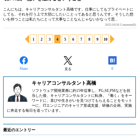
こんにちは、キャリアコンサルタント高橋です。仕事にしてもプライベートに
しても、それを行う上で大切にしたいことってあると思うんです。そうした想
いを持つことは私たちにとって大事なことなんじゃないかなって思...
2025/10/20
Comment(0)
1
2
3
4
5
6
7
8
9
10
Share
0
見る
キャリアコンサルタント高橋
ソフトウェア開発業務に約15年従事し、PG,SE,PMなどを担
当した後、キャリアコンサルタントに転身。『働く』をキー
ワードに、喜びや生きがいを見つけてもらえることをモット
ーに、ITエンジニアのキャリア形成支援、研修の企画、実施
に奔走する毎日を送っています。
最近のエントリー