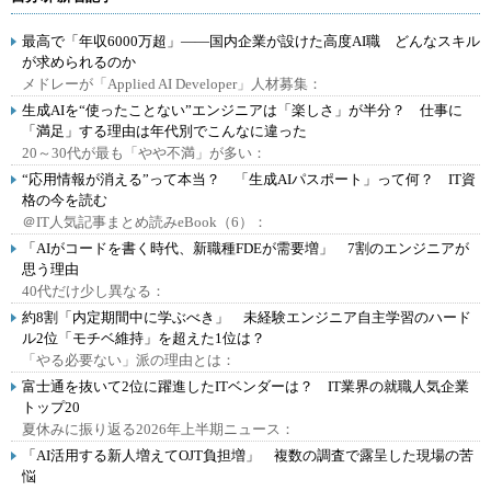
最高で「年収6000万超」――国内企業が設けた高度AI職 どんなスキル
が求められるのか
メドレーが「Applied AI Developer」人材募集：
生成AIを“使ったことない”エンジニアは「楽しさ」が半分？ 仕事に
「満足」する理由は年代別でこんなに違った
20～30代が最も「やや不満」が多い：
“応用情報が消える”って本当？ 「生成AIパスポート」って何？ IT資
格の今を読む
＠IT人気記事まとめ読みeBook（6）：
「AIがコードを書く時代、新職種FDEが需要増」 7割のエンジニアが
思う理由
40代だけ少し異なる：
約8割「内定期間中に学ぶべき」 未経験エンジニア自主学習のハード
ル2位「モチベ維持」を超えた1位は？
「やる必要ない」派の理由とは：
富士通を抜いて2位に躍進したITベンダーは？ IT業界の就職人気企業
トップ20
夏休みに振り返る2026年上半期ニュース：
「AI活用する新人増えてOJT負担増」 複数の調査で露呈した現場の苦
悩