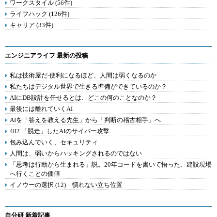
ワークスタイル (56件)
ライフハック (126件)
キャリア (33件)
エンジニアライフ 最新の投稿
私は技術屋だ-便利になるほど、人間は弱くなるのか
私たちはデジタル世界で生きる準備ができているのか？
AIにDB設計を任せるとは、どこの何のことなのか？
最後には離れていくAI
AIを「答えを教える先生」から「判断の稽古相手」へ
482.「脱走」したAIのサイバー攻撃
包み込んでいく、セキュリティ
人間は、弱いからハッキングされるのではない
「思考は行動から生まれる」説。20年コードを書いて悟った、建設現場
へ行くことの価値
イノウーの選択 (12) 慣れない立ち位置
自分研 新着記事