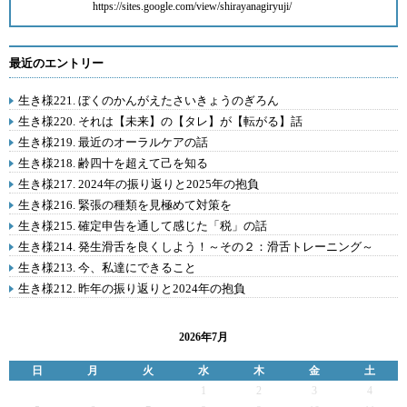
https://sites.google.com/view/shirayanagiryuji/
最近のエントリー
生き様221. ぼくのかんがえたさいきょうのぎろん
生き様220. それは【未来】の【タレ】が【転がる】話
生き様219. 最近のオーラルケアの話
生き様218. 齢四十を超えて己を知る
生き様217. 2024年の振り返りと2025年の抱負
生き様216. 緊張の種類を見極めて対策を
生き様215. 確定申告を通して感じた「税」の話
生き様214. 発生滑舌を良くしよう！～その２：滑舌トレーニング～
生き様213. 今、私達にできること
生き様212. 昨年の振り返りと2024年の抱負
2026年7月
日
月
火
水
木
金
土
1
2
3
4