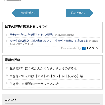
次の投稿へ
前の投稿へ
以下の記事が関連あるようです
事例から学ぶ『特権アクセス管理』
PR(KeeperSecurity)
なぜ生成AI導入に踏み切れない？ 生産性と組織力を高める鍵
PR(ITme
dia エンタープライズ)
Recommended by
最新の投稿
生き様221. ぼくのかんがえたさいきょうのぎろん
生き様220. それは【未来】の【タレ】が【転がる】話
生き様219. 最近のオーラルケアの話
コメント