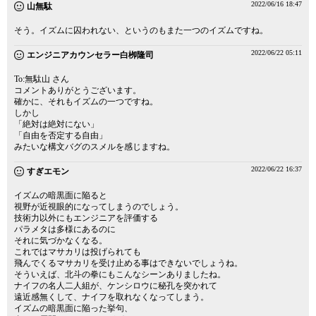
2022/06/16 18:47
山無駄
そう。イズムに囚われない、というのもまた一つのイズムですね。
2022/06/22 05:11
エンジニアカウンセラー白栁隆司
To:無駄山 さん
コメントありがとうございます。
確かに、それもイズムの一つですね。
しかし
「絶対は絶対にない」
「自由を否定する自由」
みたいな構文バグのスメルを感じますね。
2022/06/22 16:37
すぎエモン
イズムの暗黒面に陥ると
視野が近視眼的になってしまうのでしょう。
技術力以外にもエンジニアを評価する
パラメタは多様にあるのに
それに気づかなくなる。
これではマサカリは投げられても
飛んでくるマサカリを受け止める事はできないでしょうね。
そういえば、北斗の拳にもこんなシーンありましたね。
ナイフの名人二人組が、ケンシロウに秘孔を突かれて
遠近感無くして、ナイフを取れなくなってしまう。
イズムの暗黒面に陥った挙句、