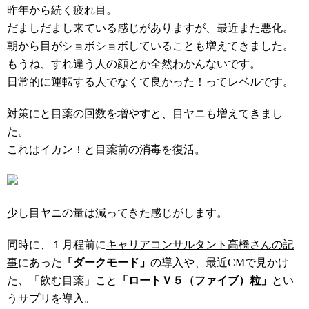
昨年から続く疲れ目。
だましだまし来ている感じがありますが、最近また悪化。
朝から目がショボショボしていることも増えてきました。
もうね、すれ違う人の顔とか全然わかんないです。
日常的に運転する人でなくて良かった！ってレベルです。
対策にと目薬の回数を増やすと、目ヤニも増えてきまし
た。
これはイカン！と目薬前の消毒を復活。
少し目ヤニの量は減ってきた感じがします。
同時に、１月程前に
キャリアコンサルタント高橋さんの記
事
にあった
「ダークモード」
の導入や、最近CMで見かけ
た、「飲む目薬」こと
「ロートＶ５（ファイブ）粒」
とい
うサプリを導入。