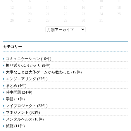
5
6
7
8
9
10
11
12
13
14
15
16
17
18
19
20
21
22
23
24
25
26
27
28
29
30
31
カテゴリー
コミュニケーション (10件)
振り返り/ふりかえり (8件)
大事なことは大体ゲームから教わった (19件)
エンジニアリング (27件)
まとめ (4件)
時事問題 (24件)
学習 (31件)
マイプロジェクト (23件)
マネジメント (92件)
メンタルヘルス (10件)
傾聴 (11件)