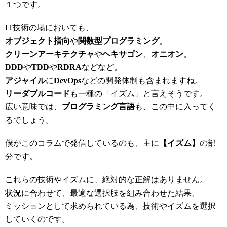
１つです。
IT技術の場においても、
オブジェクト指向
や
関数型プログラミング
。
クリーンアーキテクチャ
や
ヘキサゴン
、
オニオン
。
DDD
や
TDD
や
RDRA
などなど。
アジャイル
に
DevOps
などの開発体制も含まれますね。
リーダブルコード
も一種の「イズム」と言えそうです。
広い意味では、
プログラミング言語
も、この中に入ってく
るでしょう。
僕がこのコラムで発信しているのも、主に
【イズム】
の部
分です。
これらの技術やイズムに、絶対的な正解はありません
。
状況に合わせて、最適な選択肢を組み合わせた結果、
ミッションとして求められている為、技術やイズムを選択
していくのです。