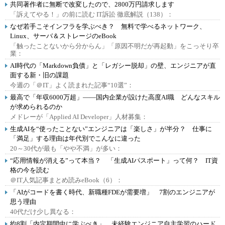
共同著作者に無断で改変したので、2800万円請求します
「訴えてやる！」の前に読む IT訴訟 徹底解説（138）：
なぜ若手こそインフラを学ぶべき？ 無料で学べるネットワーク、
Linux、サーバ＆ストレージのeBook
「触ったことないから分からん」「原因不明だが再起動」をこっそり卒
業：
AI時代の「Markdown負債」と「レガシー脱却」の壁、エンジニアが直
面する新・旧の課題
今週の「＠IT」よく読まれた記事“10選”：
最高で「年収6000万超」――国内企業が設けた高度AI職 どんなスキル
が求められるのか
メドレーが「Applied AI Developer」人材募集：
生成AIを“使ったことない”エンジニアは「楽しさ」が半分？ 仕事に
「満足」する理由は年代別でこんなに違った
20～30代が最も「やや不満」が多い：
“応用情報が消える”って本当？ 「生成AIパスポート」って何？ IT資
格の今を読む
＠IT人気記事まとめ読みeBook（6）：
「AIがコードを書く時代、新職種FDEが需要増」 7割のエンジニアが
思う理由
40代だけ少し異なる：
約8割「内定期間中に学ぶべき」 未経験エンジニア自主学習のハード