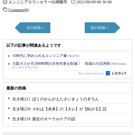
エンジニアカウンセラー白栁隆司
2022/06/09 08:30:00
Comment(0)
次の投稿へ
前の投稿へ
以下の記事が関連あるようです
AI時代に求められるエンジニア像
PR(＠IT)
大阪ガスが月2000時間の共有作業を削減！ 現場のAI活用術
PR(ITmedia
エンタープライズ)
Recommended by
最新の投稿
生き様221. ぼくのかんがえたさいきょうのぎろん
生き様220. それは【未来】の【タレ】が【転がる】話
生き様219. 最近のオーラルケアの話