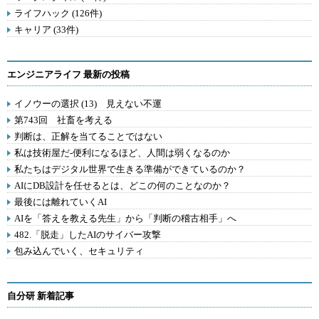
ライフハック (126件)
キャリア (33件)
エンジニアライフ 最新の投稿
イノウーの選択 (13) 見えない不運
第743回 社畜を考える
判断は、正解を当てることではない
私は技術屋だ-便利になるほど、人間は弱くなるのか
私たちはデジタル世界で生きる準備ができているのか？
AIにDB設計を任せるとは、どこの何のことなのか？
最後には離れていくAI
AIを「答えを教える先生」から「判断の稽古相手」へ
482.「脱走」したAIのサイバー攻撃
包み込んでいく、セキュリティ
自分研 新着記事