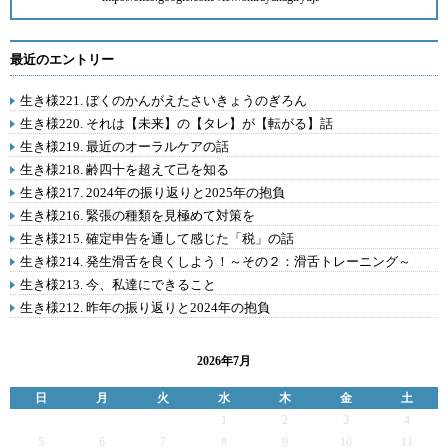
最近のエントリー
生き様221. ぼくのかんがえたさいきょうのぎろん
生き様220. それは【未来】の【タレ】が【転がる】話
生き様219. 最近のオーラルケアの話
生き様218. 齢四十を超えて己を知る
生き様217. 2024年の振り返りと2025年の抱負
生き様216. 緊張の種類を見極めて対策を
生き様215. 確定申告を通して感じた「税」の話
生き様214. 発生滑舌を良くしよう！～その２：滑舌トレーニング～
生き様213. 今、私達にできること
生き様212. 昨年の振り返りと2024年の抱負
2026年7月
日
月
火
水
木
金
土
1
2
3
4
5
6
7
8
9
10
11