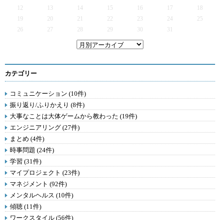
12
13
14
15
16
17
18
19
20
21
22
23
24
25
26
27
28
29
30
31
カテゴリー
コミュニケーション (10件)
振り返り/ふりかえり (8件)
大事なことは大体ゲームから教わった (19件)
エンジニアリング (27件)
まとめ (4件)
時事問題 (24件)
学習 (31件)
マイプロジェクト (23件)
マネジメント (92件)
メンタルヘルス (10件)
傾聴 (11件)
ワークスタイル (56件)