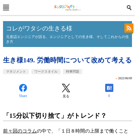
コレがワタシの生きる様
元底辺エンジニアが語る、エンジニアとしての生き様、そしてこれからの生
き方
生き様149. 労働時間について改めて考える
マネジメント
ワークスタイル
時事問題
»
2022/06/09
Share
0
見る
「15分以下切り捨て」がトレンド？
前々回のコラム
の中で、「１日８時間の上限まで働くこと