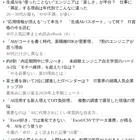
生成AIを“使ったことない”エンジニアは「楽しさ」が半分？ 仕事に
「満足」する理由は年代別でこんなに違った
20～30代が最も「やや不満」が多い：
“応用情報が消える”って本当？ 「生成AIパスポート」って何？ IT資
格の今を読む
＠IT人気記事まとめ読みeBook（6）：
「AIがコードを書く時代、新職種FDEが需要増」 7割のエンジニアが
思う理由
40代だけ少し異なる：
約8割「内定期間中に学ぶべき」 未経験エンジニア自主学習のハード
ル2位「モチベ維持」を超えた1位は？
「やる必要ない」派の理由とは：
富士通を抜いて2位に躍進したITベンダーは？ IT業界の就職人気企業
トップ20
夏休みに振り返る2026年上半期ニュース：
「AI活用する新人増えてOJT負担増」 複数の調査で露呈した現場の苦
悩
重要なのは「AIに代替されにくい本質的な自走力」：
「Excel好き」では進化できない、「Excel/CSVでデータ連携」が残る
今、AIをどう使うか
今週の「＠IT」よく読まれた記事“10選”：
「AIで何を変えたの？」と問われる今、転職で年収が上がる人／上がら