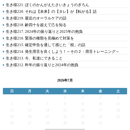
生き様221. ぼくのかんがえたさいきょうのぎろん
生き様220. それは【未来】の【タレ】が【転がる】話
生き様219. 最近のオーラルケアの話
生き様218. 齢四十を超えて己を知る
生き様217. 2024年の振り返りと2025年の抱負
生き様216. 緊張の種類を見極めて対策を
生き様215. 確定申告を通して感じた「税」の話
生き様214. 発生滑舌を良くしよう！～その２：滑舌トレーニング～
生き様213. 今、私達にできること
生き様212. 昨年の振り返りと2024年の抱負
2026年7月
日
月
火
水
木
金
土
1
2
3
4
5
6
7
8
9
10
11
12
13
14
15
16
17
18
19
20
21
22
23
24
25
26
27
28
29
30
31