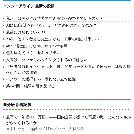
エンジニアライフ 最新の投稿
私たちはデジタル世界で生きる準備ができているのか？
AIにDB設計を任せるとは、どこの何のことなのか？
最後には離れていくAI
AIを「答えを教える先生」から「判断の稽古相手」へ
482.「脱走」したAIのサイバー攻撃
包み込んでいく、セキュリティ
人間は、弱いからハッキングされるのではない
「思考は行動から生まれる」説。20年コードを書いて悟った、建設現場
へ行くことの価値
イノウーの選択 (12) 慣れない立ち位置
第742回 結果を引き受ける
自分研 新着記事
最高で「年収6000万超」――国内企業が設けた高度AI職 どんなスキル
が求められるのか
メドレーが「Applied AI Developer」人材募集：