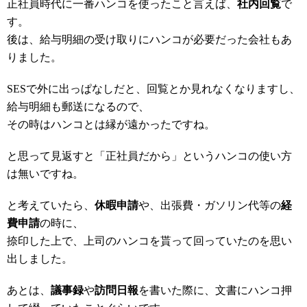
正社員時代に一番ハンコを使ったこと言えば、
社内回覧
で
す。
後は、給与明細の受け取りにハンコが必要だった会社もあ
りました。
SESで外に出っぱなしだと、回覧とか見れなくなりますし、
給与明細も郵送になるので、
その時はハンコとは縁が遠かったですね。
と思って見返すと「正社員だから」というハンコの使い方
は無いですね。
と考えていたら、
休暇申請
や、出張費・ガソリン代等の
経
費申請
の時に、
捺印した上で、上司のハンコを貰って回っていたのを思い
出しました。
あとは、
議事録
や
訪問日報
を書いた際に、文書にハンコ押