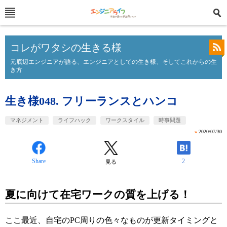
コレがワタシの生きる様
元底辺エンジニアが語る、エンジニアとしての生き様、そしてこれからの生
き方
生き様048. フリーランスとハンコ
マネジメント
ライフハック
ワークスタイル
時事問題
»
2020/07/30
Share
2
見る
夏に向けて在宅ワークの質を上げる！
ここ最近、自宅のPC周りの色々なものが更新タイミングと