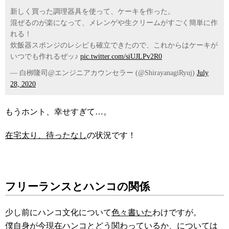
新しく買った調理器具を使って、ケーキを作った。
混ぜるのが楽になって、メレンゲや生クリームがすごく簡単に作
れる！
炊飯器スポンジのレシピも確立できたので、これからはケーキが
いつでも作れるぜッ♪
pic.twitter.com/siUJLPv2R0
— 白栁隆司@エンジニアカウンセラー (@ShirayanagiRyuj)
July
28, 2020
もうホント、幸せすぎて…。
在宅太り、待ったなし
の状況です！
フリーランスとハンコの関係
少し前にハンコ文化について
色々書いた
わけですが。
僕自身が今現在ハンコとどう関わっているか、については