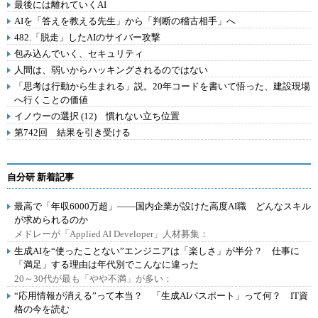
最後には離れていくAI
AIを「答えを教える先生」から「判断の稽古相手」へ
482.「脱走」したAIのサイバー攻撃
包み込んでいく、セキュリティ
人間は、弱いからハッキングされるのではない
「思考は行動から生まれる」説。20年コードを書いて悟った、建設現場
へ行くことの価値
イノウーの選択 (12) 慣れない立ち位置
第742回 結果を引き受ける
自分研 新着記事
最高で「年収6000万超」――国内企業が設けた高度AI職 どんなスキル
が求められるのか
メドレーが「Applied AI Developer」人材募集：
生成AIを“使ったことない”エンジニアは「楽しさ」が半分？ 仕事に
「満足」する理由は年代別でこんなに違った
20～30代が最も「やや不満」が多い：
“応用情報が消える”って本当？ 「生成AIパスポート」って何？ IT資
格の今を読む