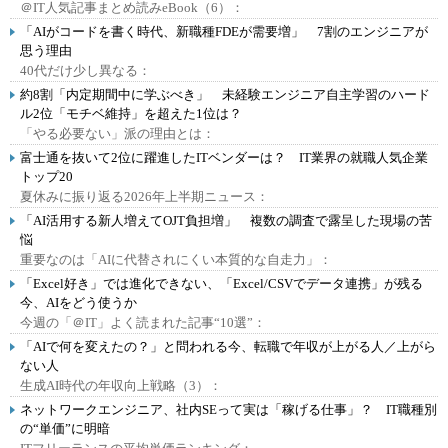
＠IT人気記事まとめ読みeBook（6）：
「AIがコードを書く時代、新職種FDEが需要増」 7割のエンジニアが
思う理由
40代だけ少し異なる：
約8割「内定期間中に学ぶべき」 未経験エンジニア自主学習のハード
ル2位「モチベ維持」を超えた1位は？
「やる必要ない」派の理由とは：
富士通を抜いて2位に躍進したITベンダーは？ IT業界の就職人気企業
トップ20
夏休みに振り返る2026年上半期ニュース：
「AI活用する新人増えてOJT負担増」 複数の調査で露呈した現場の苦
悩
重要なのは「AIに代替されにくい本質的な自走力」：
「Excel好き」では進化できない、「Excel/CSVでデータ連携」が残る
今、AIをどう使うか
今週の「＠IT」よく読まれた記事“10選”：
「AIで何を変えたの？」と問われる今、転職で年収が上がる人／上がら
ない人
生成AI時代の年収向上戦略（3）：
ネットワークエンジニア、社内SEって実は「稼げる仕事」？ IT職種別
の“単価”に明暗