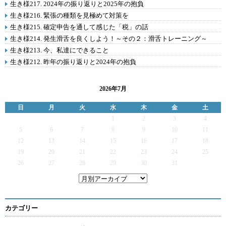
生き様217. 2024年の振り返りと2025年の抱負
生き様216. 緊張の種類を見極めて対策を
生き様215. 確定申告を通して感じた「税」の話
生き様214. 発生滑舌を良くしよう！～その２：滑舌トレーニング～
生き様213. 今、私達にできること
生き様212. 昨年の振り返りと2024年の抱負
2026年7月
日
月
火
水
木
金
土
1
2
3
4
5
6
7
8
9
10
11
12
13
14
15
16
17
18
19
20
21
22
23
24
25
26
27
28
29
30
31
カテゴリー