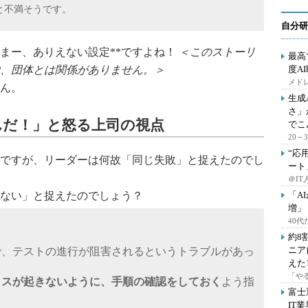
と不満そうです。
自分研
*まー、ありえない設定**ですよね！
＜このストーリ
最高
、団体とは関係がありません。＞
度A
メドレ
ん。
生成
さ」
んだ！」と怒る上司の視点
でこ
20
“応
ですが、リーダーは何故「同じ失敗」と捉えたのでし
ート
＠IT
ない」と捉えたのでしょう？
「A
増」
40
約8
ニア
で、テストの進行が阻害されるというトラブルがあっ
えた
「や
ミスが起きないように、手順の確認をしておく
よう指
富士
IT