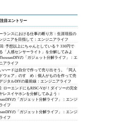
注目エントリー
ーランスにおける仕事の断り方：生涯現役の
エンジニアを目指して：エンジニアライフ
2回: 予想以上にちゃんとしている？ 330円で
る「人感センサーライト」を分解してみよ
ThousanDIYの「ガジェット分解ライフ」：エ
ニアライフ
いハードは自分で作って売り出そう。「同人
ドウェア」のすゝめ：個人がものを作って売
デジタルDIYの最前線：エンジニアライフ
回: ローエンドにもRISC-Vが！ダイソーの完全
ヤレスイヤホンを分解してみよう：
ousanDIYの「ガジェット分解ライフ」：エンジ
ライフ
ousanDIYの「ガジェット分解ライフ」：エンジ
ライフ