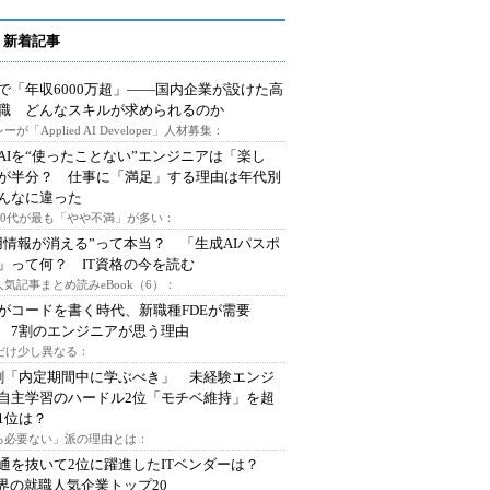
 新着記事
で「年収6000万超」――国内企業が設けた高
I職 どんなスキルが求められるのか
ーが「Applied AI Developer」人材募集：
AIを“使ったことない”エンジニアは「楽し
が半分？ 仕事に「満足」する理由は年代別
んなに違った
～30代が最も「やや不満」が多い：
用情報が消える”って本当？ 「生成AIパスポ
」って何？ IT資格の今を読む
人気記事まとめ読みeBook（6）：
Iがコードを書く時代、新職種FDEが需要
 7割のエンジニアが思う理由
代だけ少し異なる：
割「内定期間中に学ぶべき」 未経験エンジ
自主学習のハードル2位「モチベ維持」を超
1位は？
る必要ない」派の理由とは：
通を抜いて2位に躍進したITベンダーは？
業界の就職人気企業トップ20