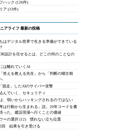
ハック (126件)
ア (33件)
ニアライフ 最新の投稿
ちはデジタル世界で生きる準備ができている
？
にDB設計を任せるとは、どこの何のことなの
には離れていくAI
を「答えを教える先生」から「判断の稽古相
へ
2.「脱走」したAIのサイバー攻撃
込んでいく、セキュリティ
は、弱いからハッキングされるのではない
考は行動から生まれる」説。20年コードを書
悟った、建設現場へ行くことの価値
ウーの選択 (12) 慣れない立ち位置
42回 結果を引き受ける