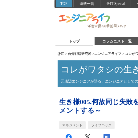
TOP
連載一覧
＠IT Special
トップ
コラムニスト一覧
@IT
>
自分戦略研究所
>
エンジニアライフ
>
コレが
コレがワタシの生
元底辺エンジニアが語る、エンジニアとして
生き様005.何故同じ失
メントする～
マネジメント
ライフハック