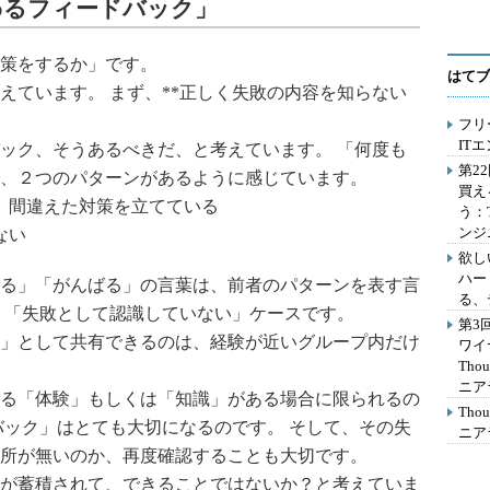
わるフィードバック」
策をするか」です。
はてブ
えています。 まず、**正しく失敗の内容を知らない
フリ
IT
ック、そうあるべきだ、と考えています。 「何度も
第2
、２つのパターンがあるように感じています。
買え
、間違えた対策を立てている
う：
ンジ
ない
欲し
ハー
る」「がんばる」の言葉は、前者のパターンを表す言
る、
、「失敗として認識していない」ケースです。
第3
」として共有できるのは、経験が近いグループ内だけ
ワイ
Th
ニア
る「体験」もしくは「知識」がある場合に限られるの
Th
バック」はとても大切になるのです。 そして、その失
ニア
所が無いのか、再度確認することも大切です。
が蓄積されて、できることではないか？と考えていま