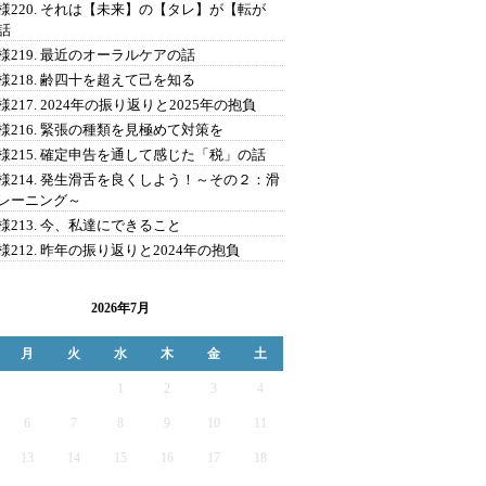
様220. それは【未来】の【タレ】が【転が
話
様219. 最近のオーラルケアの話
様218. 齢四十を超えて己を知る
様217. 2024年の振り返りと2025年の抱負
様216. 緊張の種類を見極めて対策を
様215. 確定申告を通して感じた「税」の話
様214. 発生滑舌を良くしよう！～その２：滑
レーニング～
様213. 今、私達にできること
様212. 昨年の振り返りと2024年の抱負
2026年7月
月
火
水
木
金
土
1
2
3
4
6
7
8
9
10
11
13
14
15
16
17
18