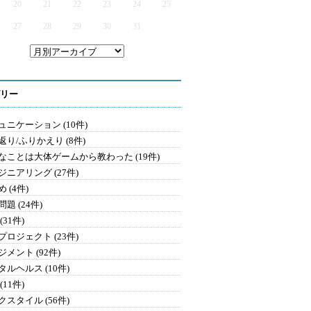
20
21
22
23
24
25
27
28
29
30
31
リー
ュニケーション (10件)
返り/ふりかえり (8件)
なことは大体ゲームから教わった (19件)
ジニアリング (27件)
 (4件)
題 (24件)
(31件)
プロジェクト (23件)
メント (92件)
タルヘルス (10件)
(11件)
クスタイル (56件)