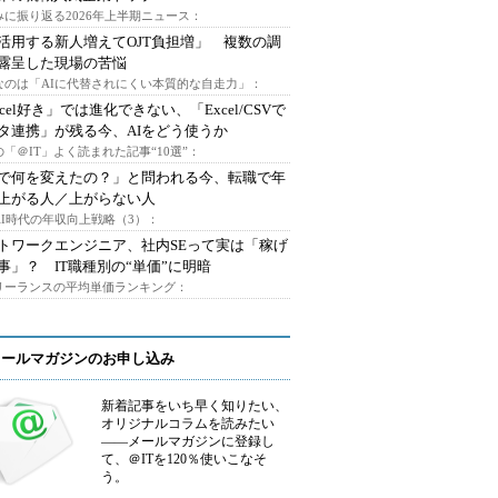
みに振り返る2026年上半期ニュース：
I活用する新人増えてOJT負担増」 複数の調
露呈した現場の苦悩
なのは「AIに代替されにくい本質的な自走力」：
xcel好き」では進化できない、「Excel/CSVで
タ連携」が残る今、AIをどう使うか
「＠IT」よく読まれた記事“10選”：
Iで何を変えたの？」と問われる今、転職で年
上がる人／上がらない人
AI時代の年収向上戦略（3）：
トワークエンジニア、社内SEって実は「稼げ
事」？ IT職種別の“単価”に明暗
フリーランスの平均単価ランキング：
メールマガジンのお申し込み
新着記事をいち早く知りたい、
オリジナルコラムを読みたい
――メールマガジンに登録し
て、＠ITを120％使いこなそ
う。