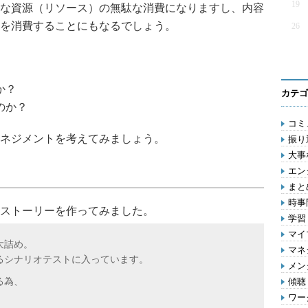
19
な資源（リソース）の無駄な消費になりますし、内容
を消費することにもなるでしょう。
26
か？
カテゴ
のか？
コミ
ネジメントを考えてみましょう。
振り
大事
エン
まとめ
時事問
ストーリーを作ってみました。
学習 
マイ
大詰め。
マネジ
るシナリオテストに入っています。
メン
る為、
傾聴 
ワー