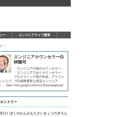
シー
エンジニアライフ憲章
る～：
エンジニアカウンセラー白
栁隆司
「エンジニアの為のカウンセラー」
「エンジニアでありカウンセラー」
プログラミング歴25年超。アラフォ
ンジニア。SES経験豊富な底辺エンジニア
https://sites.google.com/view/shirayanagiryuji/
エントリー
様221. ぼくのかんがえたさいきょうのぎろん