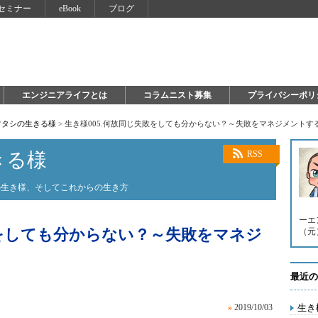
セミナー
eBook
ブログ
エンジニアライフとは
コラムニスト募集
プライバシーポリ
ワタシの生きる様
>
生き様005.何故同じ失敗をしても分からない？～失敗をマネジメントす
きる様
RSS
の生き様、そしてこれからの生き方
ーエ
敗をしても分からない？～失敗をマネジ
（元）。 
最近の
»
2019/10/03
生き