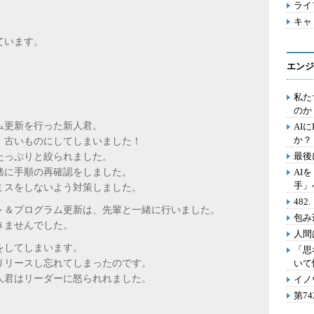
ライフ
キャリ
ています。
エンジ
私た
のか
ム更新を行った新人君。
AI
か？
、古いものにしてしまいました！
最後
たっぷりと絞られました。
緒に手順の再確認をしました。
AI
手」
ミスをしないよう対策しました。
48
ト＆プログラム更新は、先輩と一緒に行いました。
包み
きませんでした。
人間
をしてしまいます。
「思
リリースし忘れてしまったのです。
いて
人君はリーダーに怒られれました。
イノ
第7