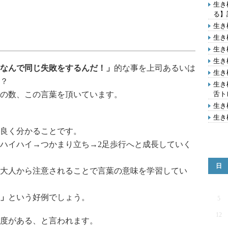
生き
る】
生き
生き
生き
生き
なんで同じ失敗をするんだ！」
的な事を上司あるいは
生き
？
生き
の数、この言葉を頂いています。
舌ト
生き
生き
良く分かることです。
ハイハイ→つかまり立ち→2足歩行へと成長していく
日
大人から注意されることで言葉の意味を学習してい
」
という好例でしょう。
5
12
度がある、と言われます。