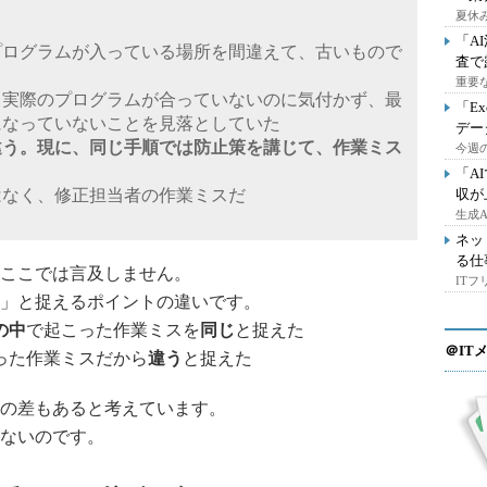
夏休
「A
プログラムが入っている場所を間違えて、古いもので
査で
重要
と実際のプログラムが合っていないのに気付かず、最
「E
になっていないことを見落としていた
デー
違う。現に、同じ手順では防止策を講じて、作業ミス
今週の
「A
はなく、修正担当者の作業ミスだ
収が
生成
ネッ
る仕
ここでは言及しません。
IT
」と捉えるポイントの違いです。
の中
で起こった作業ミスを
同じ
と捉えた
＠IT
った作業ミスだから
違う
と捉えた
の差もあると考えています。
はないのです。