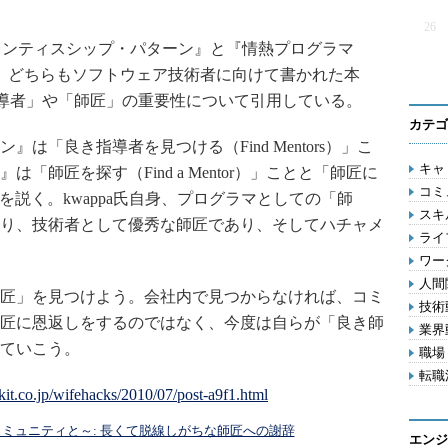
26
プレンティスシップ・パターン』と『情熱プログラマ
。どちらもソフトウェア技術者に向けて書かれた本
「指導者」や「師匠」の重要性について引用している。
カテゴ
「良き指導者を見つける（Find Mentors）」こ
キャリ
「師匠を探す（Find a Mentor）」ことと「師匠に
コミ
重要性を説く。kwappa氏自身、プログラマとしての「師
スキル
り、技術者として優秀な師匠であり、そしてハチャメ
ライフ
ワー
人間関
匠」を見つけよう。会社内で見つからなければ、コミ
技術動
匠に恩返しをするのではなく、今度は自らが「良き師
業界動
ていこう。
職場 
転職活
家族とコミュニティと～: 長くて脱線しがちな師匠への謝辞
エンジ