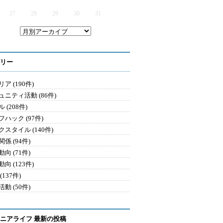
27
28
29
30
31
リー
ア (190件)
ュニティ活動 (86件)
 (208件)
ハック (97件)
クスタイル (140件)
係 (94件)
向 (71件)
向 (123件)
(137件)
動 (50件)
ニアライフ 最新の投稿