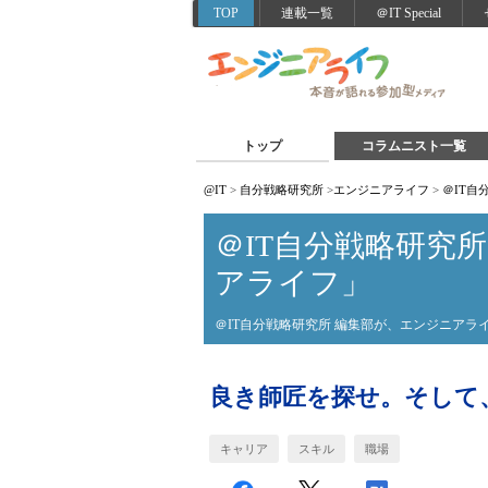
TOP
連載一覧
＠IT Special
トップ
コラムニスト一覧
@IT
>
自分戦略研究所
>
エンジニアライフ
>
＠IT
＠IT自分戦略研究
アライフ」
＠IT自分戦略研究所 編集部が、エンジニア
良き師匠を探せ。そして
キャリア
スキル
職場