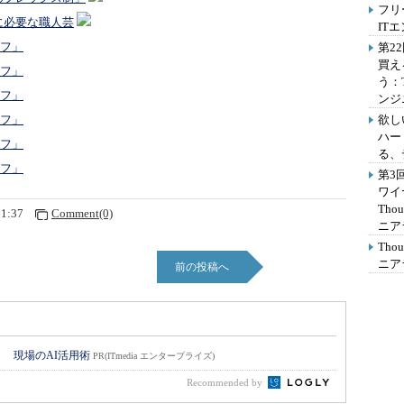
フリ
に必要な職人芸
IT
イフ」
第2
買え
イフ」
う：
イフ」
ンジ
欲し
イフ」
ハー
イフ」
る、
イフ」
第3
ワイ
Th
51:37
Comment(0)
ニア
Th
ニア
前の投稿へ
！ 現場のAI活用術
PR(ITmedia エンタープライズ)
Recommended by