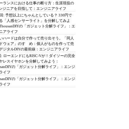
ーランスにおける仕事の断り方：生涯現役の
エンジニアを目指して：エンジニアライフ
2回: 予想以上にちゃんとしている？ 330円で
る「人感センサーライト」を分解してみよ
ThousanDIYの「ガジェット分解ライフ」：エ
ニアライフ
いハードは自分で作って売り出そう。「同人
ドウェア」のすゝめ：個人がものを作って売
デジタルDIYの最前線：エンジニアライフ
回: ローエンドにもRISC-Vが！ダイソーの完全
ヤレスイヤホンを分解してみよう：
ousanDIYの「ガジェット分解ライフ」：エンジ
ライフ
ousanDIYの「ガジェット分解ライフ」：エンジ
ライフ