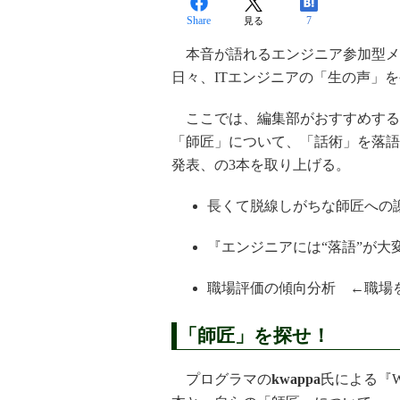
Share
7
見る
本音が語れるエンジニア参加型メデ
日々、ITエンジニアの「生の声」
ここでは、編集部がおすすめする
「師匠」について、「話術」を落語
発表、の3本を取り上げる。
長くて脱線しがちな師匠への
『エンジニアには“落語”が大
職場評価の傾向分析 ←職場
「師匠」を探せ！
プログラマの
kwappa
氏による『W