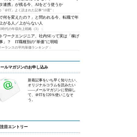
タ連携」が残る今、AIをどう使うか
「＠IT」よく読まれた記事“10選”：
Iで何を変えたの？」と問われる今、転職で年
上がる人／上がらない人
AI時代の年収向上戦略（3）：
トワークエンジニア、社内SEって実は「稼げ
事」？ IT職種別の“単価”に明暗
フリーランスの平均単価ランキング：
メールマガジンのお申し込み
新着記事をいち早く知りたい、
オリジナルコラムを読みたい
――メールマガジンに登録し
て、＠ITを120％使いこなそ
う。
注目エントリー