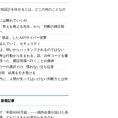
にDB設計を任せるとは、どこの何のことなの
には離れていくAI
を「答えを教える先生」から「判断の稽古相
へ
2.「脱走」したAIのサイバー攻撃
込んでいく、セキュリティ
は、弱いからハッキングされるのではない
考は行動から生まれる」説。20年コードを書
悟った、建設現場へ行くことの価値
ウーの選択 (12) 慣れない立ち位置
42回 結果を引き受ける
時代に、人間が失ってはいけない判断力とは何
 新着記事
で「年収6000万超」――国内企業が設けた高
I職 どんなスキルが求められるのか