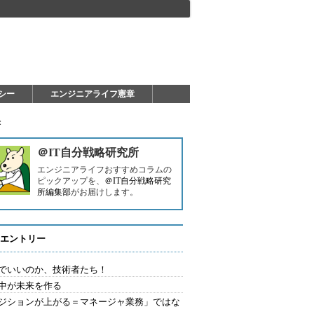
シー
エンジニアライフ憲章
：
＠IT自分戦略研究所
エンジニアライフおすすめコラムの
ピックアップを、
＠IT自分戦略研究
所編集部
がお届けします。
エントリー
でいいのか、技術者たち！
中が未来を作る
ジションが上がる＝マネージャ業務」ではな