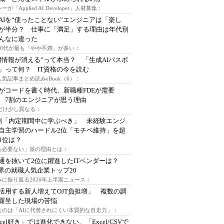
ーが「Applied AI Developer」人材募集：
AIを“使ったことない”エンジニアは「楽し
が半分？ 仕事に「満足」する理由は年代別
んなに違った
～30代が最も「やや不満」が多い：
用情報が消える”って本当？ 「生成AIパスポ
」って何？ IT資格の今を読む
人気記事まとめ読みeBook（6）：
Iがコードを書く時代、新職種FDEが需要
 7割のエンジニアが思う理由
代だけ少し異なる：
割「内定期間中に学ぶべき」 未経験エンジ
自主学習のハードル2位「モチベ維持」を超
1位は？
る必要ない」派の理由とは：
通を抜いて2位に躍進したITベンダーは？
業界の就職人気企業トップ20
みに振り返る2026年上半期ニュース：
I活用する新人増えてOJT負担増」 複数の調
露呈した現場の苦悩
なのは「AIに代替されにくい本質的な自走力」：
xcel好き」では進化できない、「Excel/CSVで