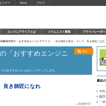
セミナー
eBook
ブログ
エンジニアライフとは
コラムニスト募集
プライバシーポリ
自分戦略研究所の「おすすめエンジニアライフ」
>
良き師匠を探せ。そして、良き師匠になれ
所の「おすすめエンジニ
RSS
ライフのおすすめコラムをピックアップします。
最近の
、良き師匠になれ
それ
自己
「ポ
»
2010/07/27