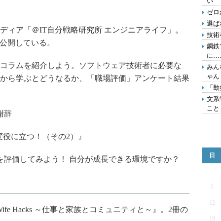
い
ゼロ
選ば
ィア「＠IT自分戦略研究所 エンジニアライフ」。
技術
を公開している。
鋼鉄
に…
コラムを紹介しよう。ソフトウェア技術者に必要な
みん
ゃん
から学ぶとどうなるか、「職場評価」アンケート結果
「勤
文系
こと
謝辞
変役に立つ！（その2）』
日
を評価してみよう！ 自分が成長できる環境ですか？
5
12
ife Hacks ～仕事と家族とコミュニティと～』。2冊の
19