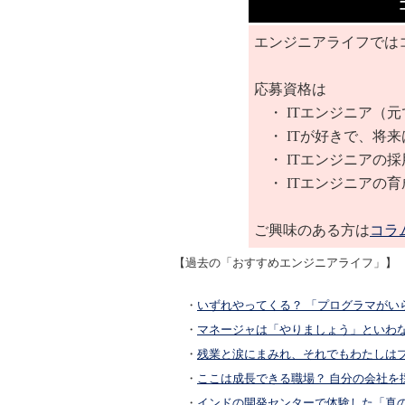
エンジニアライフでは
応募資格は
・ ITエンジニア（元
・ ITが好きで、将来
・ ITエンジニアの
・ ITエンジニアの
ご興味のある方は
コラ
【過去の「おすすめエンジニアライフ」】
・
いずれやってくる？ 「プログラマがい
・
マネージャは「やりましょう」といわ
・
残業と涙にまみれ、それでもわたしは
・
ここは成長できる職場？ 自分の会社を
・
インドの開発センターで体験した「真