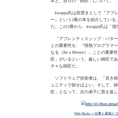
本と、自らの「師匠」について。
kwappa氏は前置きとして『ア
ー』という2冊の本を紹介している
だ。この2冊から、kwappa氏は
『アプレンティスシップ・パターン』は
との重要性を、『情熱プログラマー』は
なる（Be a Mentor）」ことの
匠」がいるという。厳しい師匠であ
チャな師匠だ。
ソフトウェア技術者は、「良き師
ュニティで探せばよい。そして、師
匠」となって、次の弟子に恩を返し
Wife Hacks ～仕事と