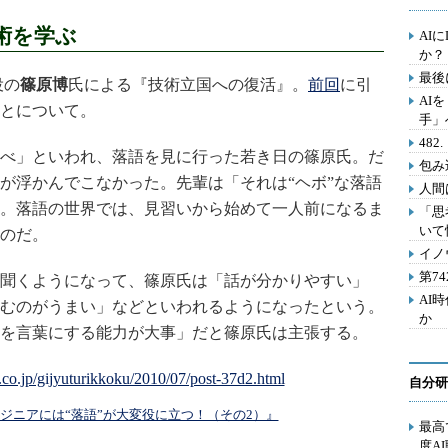
術を学ぶ
AI
か？
最後
役の
篠原博
氏による『技術立国への復活』。
前回
に引
AI
とについて。
手」
48
べ」といわれ、落語を見に行った若き日の篠原氏。だ
包み
が浮かんでこなかった。先輩は「それは“ヘボ”な落語
人間
。落語の世界では、見習いから始めて一人前になるま
「思
いて
のだ。
イノ
第7
聞くようになって、篠原氏は「話が分かりやすい」
AI
むのがうまい」などといわれるようになったという。
か
を言葉にする能力が大事」だと篠原氏は主張する。
自分研
ンジニアには“落語”が大変役に立つ！（その2）』
最高
度A