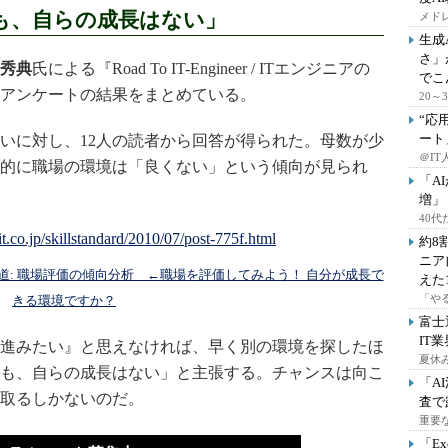
も、自らの成長はない」
メドレ
生成
さ」
秀典
氏による『Road To IT-Engineer / ITエンジニアの
でこ
アンケートの結果をまとめている。
20
“応
ート
いに対し、12人の読者から回答が得られた。母数が少
＠IT
的に職場の環境は「良くない」という傾向が見られ
「A
増」
40
約8
ニア
ンジニアの生きる道: 職場評価の傾向分析 ←職場を評価してみよう！ 自分が成長で
えた
「や
きる環境ですか？
富士
IT
進みたい』と思えなければ、早く別の環境を探したほ
夏休
も、自らの成長はない」と主張する。チャンスは向こ
「A
取るしかないのだ。
査で
重要
「E