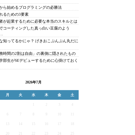
から始めるプログラミングの必勝法
れるための3要素
者が起業するために必要な本当のスキルとは
でコーティングした真っ白い豆腐のよう
…
な知ってるかにゃ？ げきおこぷんぷん丸だに
務時間の2割は自由」の裏側に隠されたもの
学部生がSEデビューするために心掛けておく
2026年7月
月
火
水
木
金
土
1
2
3
4
6
7
8
9
10
11
13
14
15
16
17
18
20
21
22
23
24
25