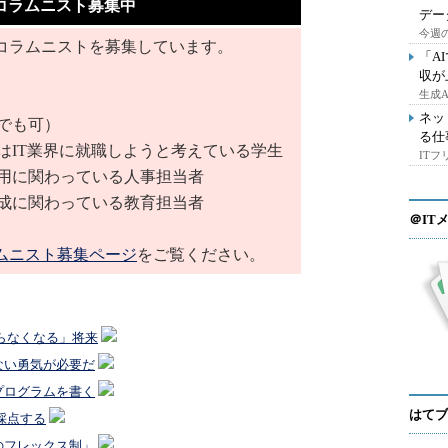
コラムニスト募集中
デー
今週の
コラムニストを募集しています。
「A
収が
生成
ネッ
でも可）
る仕
はIT業界に就職しようと考えている学生
IT
採用に関わっている人事担当者
育成に関わっている教育担当者
＠IT
ムニスト募集ページ
をご覧ください。
らなくなる」将来
ない勇気が必要だ
プログラムを書く
はてブ
採点する
のフレックス制」