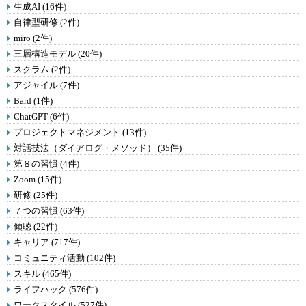
生成AI (16件)
自律型研修 (2件)
miro (2件)
三層構造モデル (20件)
スクラム (2件)
アジャイル (7件)
Bard (1件)
ChatGPT (6件)
プロジェクトマネジメント (13件)
対話技法（ダイアログ・メソッド） (35件)
第８の習慣 (4件)
Zoom (15件)
研修 (25件)
７つの習慣 (63件)
傾聴 (22件)
キャリア (717件)
コミュニティ活動 (102件)
スキル (465件)
ライフハック (576件)
ワークスタイル (527件)