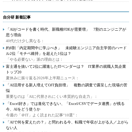
自分研 新着記事
「AIがコードを書く時代、新職種FDEが需要増」 7割のエンジニアが
思う理由
40代だけ少し異なる：
約8割「内定期間中に学ぶべき」 未経験エンジニア自主学習のハード
ル2位「モチベ維持」を超えた1位は？
「やる必要ない」派の理由とは：
富士通を抜いて2位に躍進したITベンダーは？ IT業界の就職人気企業
トップ20
夏休みに振り返る2026年上半期ニュース：
「AI活用する新人増えてOJT負担増」 複数の調査で露呈した現場の苦
悩
重要なのは「AIに代替されにくい本質的な自走力」：
「Excel好き」では進化できない、「Excel/CSVでデータ連携」が残る
今、AIをどう使うか
今週の「＠IT」よく読まれた記事“10選”：
「AIで何を変えたの？」と問われる今、転職で年収が上がる人／上がら
ない人