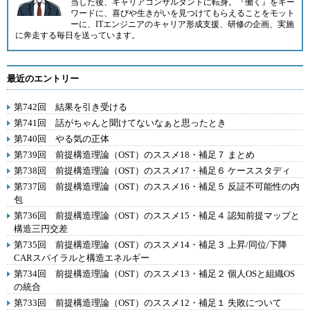
当した後、キャリアコンサルタントに転身。『働く』をキー
ワードに、喜びや生きがいを見つけてもらえることをモット
ーに、ITエンジニアのキャリア形成支援、研修の企画、実施
に奔走する毎日を送っています。
最近のエントリー
第742回 結果を引き受ける
第741回 話がちゃんと聞けてないなぁと思ったとき
第740回 やる気の正体
第739回 前提構造理論（OST）のススメ18・補足７ まとめ
第738回 前提構造理論（OST）のススメ17・補足６ ケーススタディ
第737回 前提構造理論（OST）のススメ16・補足５ 反証不可能性の内
包
第736回 前提構造理論（OST）のススメ15・補足４ 認知前提マップと
構造三円交差
第735回 前提構造理論（OST）のススメ14・補足３ 上昇/同位/下降
CARスパイラルと構造エネルギー
第734回 前提構造理論（OST）のススメ13・補足２ 個人OSと組織OS
の統合
第733回 前提構造理論（OST）のススメ12・補足１ 失敗について