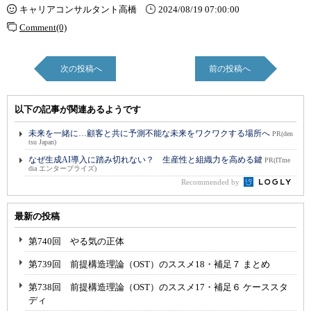
キャリアコンサルタント高橋
2024/08/19 07:00:00
Comment(0)
次の投稿へ
前の投稿へ
以下の記事が関連あるようです
未来を一緒に…顧客と共に予測不能な未来をワクワクする場所へ
PR(den
tsu Japan)
なぜ生成AI導入に踏み切れない？ 生産性と組織力を高める鍵
PR(ITme
dia エンタープライズ)
Recommended by
最新の投稿
第740回 やる気の正体
第739回 前提構造理論（OST）のススメ18・補足７ まとめ
第738回 前提構造理論（OST）のススメ17・補足６ ケーススタ
ディ