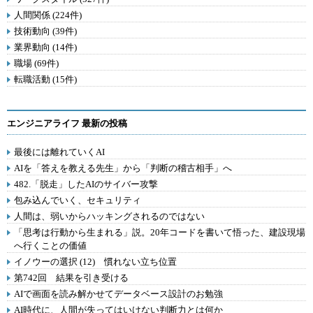
人間関係 (224件)
技術動向 (39件)
業界動向 (14件)
職場 (69件)
転職活動 (15件)
エンジニアライフ 最新の投稿
最後には離れていくAI
AIを「答えを教える先生」から「判断の稽古相手」へ
482.「脱走」したAIのサイバー攻撃
包み込んでいく、セキュリティ
人間は、弱いからハッキングされるのではない
「思考は行動から生まれる」説。20年コードを書いて悟った、建設現場
へ行くことの価値
イノウーの選択 (12) 慣れない立ち位置
第742回 結果を引き受ける
AIで画面を読み解かせてデータベース設計のお勉強
AI時代に、人間が失ってはいけない判断力とは何か