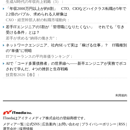
生成AI時代の年収向上戦略（3）：
「年収2000万円以上が約6割」 CTO、CIOなどハイクラス転職が5年で
2.2倍のバブル、求められる人材像は
CXO・経営幹部人材の転職市場動向：
若手ITエンジニアの5割が「管理職になりたくない」 それでも「引き
受ける条件」とは？
若手が求める“納得の働き方”：
ネットワークエンジニア、社内SEって実は「稼げる仕事」？ IT職種別
の“単価”に明暗
ITフリーランスの平均単価ランキング：
AIで「コード多重債務者」の世界線へ――新卒エンジニアが実務でボコ
されて学んだ、4つの挫折と生存戦略
技育祭2026【春】：
利用規約
ITmediaはアイティメディア株式会社の登録商標です。
メディア一覧
|
公式SNS
|
広告案内
|
お問い合わせ
|
プライバシーポリシー
|
RSS
|
運営会社
|
採用情報