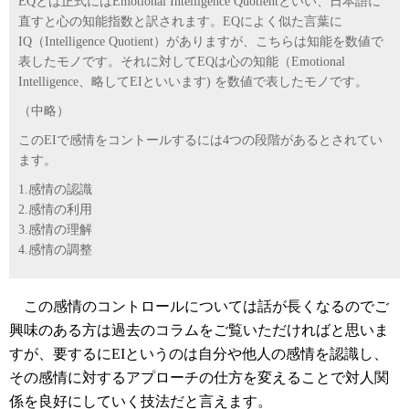
EQとは正式にはEmotional Intelligence Quotientといい、日本語に
直すと心の知能指数と訳されます。EQによく似た言葉に
IQ（Intelligence Quotient）がありますが、こちらは知能を数値で
表したモノです。それに対してEQは心の知能（Emotional
Intelligence、略してEIといいます) を数値で表したモノです。
（中略）
このEIで感情をコントールするには4つの段階があるとされてい
ます。
1.感情の認識
2.感情の利用
3.感情の理解
4.感情の調整
この感情のコントロールについては話が長くなるのでご
興味のある方は過去のコラムをご覧いただければと思いま
すが、要するにEIというのは自分や他人の感情を認識し、
その感情に対するアプローチの仕方を変えることで対人関
係を良好にしていく技法だと言えます。