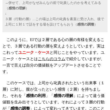
→併せて、上司がなぜみんなの前で叱責したのかを考えてみる
（
感情の理解
）
↓
３層（行動の層）...この場は上司の叱責を素直に受け入れ、後で
上司に１対１で話をする場を設けてもらおう（
感情の調整
）
このように、EIでは２層である心の層の有様を変えるこ
とで、３層である行動の層を変えようとしています。実は
これって
ユニーク・ケース
と同じことをやっています。ユ
ニーク・ケースとは
こちらのコラム
で紹介していますが、
一言で言えば自分の価値観をアップデートさせることで
す。
このケースでは、上司から叱責されたという出来事（１
層）に対し、腹が立ったという感情（２層）を持ちまし
た。それを「
感情の利用
」「
感情の理解
」によって違う価
値観を生み出そうとしています。それによって３層の行動
が「
感情の調整
」によって変わってきています。このこと