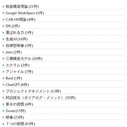
前提構造理論 (21件)
Google WorkSpace (1件)
CAR-OS理論 (4件)
DX (2件)
選ばれる力 (1件)
生成AI (16件)
自律型研修 (2件)
miro (2件)
三層構造モデル (20件)
スクラム (2件)
アジャイル (7件)
Bard (1件)
ChatGPT (6件)
プロジェクトマネジメント (13件)
対話技法（ダイアログ・メソッド） (35件)
第８の習慣 (4件)
Zoom (15件)
研修 (25件)
７つの習慣 (63件)