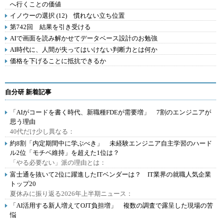
へ行くことの価値
イノウーの選択 (12) 慣れない立ち位置
第742回 結果を引き受ける
AIで画面を読み解かせてデータベース設計のお勉強
AI時代に、人間が失ってはいけない判断力とは何か
価格を下げることに抵抗できるか
自分研 新着記事
「AIがコードを書く時代、新職種FDEが需要増」 7割のエンジニアが
思う理由
40代だけ少し異なる：
約8割「内定期間中に学ぶべき」 未経験エンジニア自主学習のハード
ル2位「モチベ維持」を超えた1位は？
「やる必要ない」派の理由とは：
富士通を抜いて2位に躍進したITベンダーは？ IT業界の就職人気企業
トップ20
夏休みに振り返る2026年上半期ニュース：
「AI活用する新人増えてOJT負担増」 複数の調査で露呈した現場の苦
悩