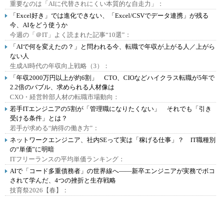
重要なのは「AIに代替されにくい本質的な自走力」：
「Excel好き」では進化できない、「Excel/CSVでデータ連携」が残る
今、AIをどう使うか
今週の「＠IT」よく読まれた記事“10選”：
「AIで何を変えたの？」と問われる今、転職で年収が上がる人／上がら
ない人
生成AI時代の年収向上戦略（3）：
「年収2000万円以上が約6割」 CTO、CIOなどハイクラス転職が5年で
2.2倍のバブル、求められる人材像は
CXO・経営幹部人材の転職市場動向：
若手ITエンジニアの5割が「管理職になりたくない」 それでも「引き
受ける条件」とは？
若手が求める“納得の働き方”：
ネットワークエンジニア、社内SEって実は「稼げる仕事」？ IT職種別
の“単価”に明暗
ITフリーランスの平均単価ランキング：
AIで「コード多重債務者」の世界線へ――新卒エンジニアが実務でボコ
されて学んだ、4つの挫折と生存戦略
技育祭2026【春】：