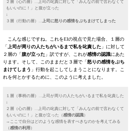
２層（心の層）...上司の叱責に対して「みんなの前で言わなくて
もいいのに！」と腹が立った
↓
３層（行動の層）...
上司に怒りの感情をぶちまけてしまった
こんな感じですね。これをEIの視点で見た場合、１層の
「
上司が周りの人たちがいるまで私を叱責した
」に対して
２層の「
腹が立った
」訳ですが、これが
感情の認識
にあた
ります。そして、このままだと３層で「
怒りの感情をぶち
まけてしまう
」行動を起こしてしまうことになります。こ
れを何とかするために、このように考えました。
１層（事柄の層）...上司が周りの人たちがいるまで私を叱責した
↓
２層（心の層）...上司の叱責に対して「みんなの前で言わなくて
もいいのに！」と腹が立った（
感情の認識
）
→ここで自分はどのような感情を表すべきなのかを考えてみる
（
感情の利用
）