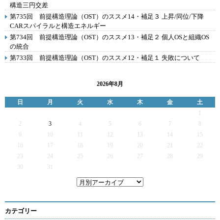
構造三円交差
第735回 前提構造理論（OST）のススメ14・補足３ 上昇/同位/下降
CARスパイラルと構造エネルギー
第734回 前提構造理論（OST）のススメ13・補足２ 個人OSと組織OS
の統合
第733回 前提構造理論（OST）のススメ12・補足１ 失敗について
2026年8月
日
月
火
水
木
金
土
1
2
3
4
5
6
7
8
9
10
11
12
13
14
15
16
17
18
19
20
21
22
23
24
25
26
27
28
29
30
31
カテゴリー