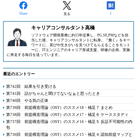
Share
1
見る
キャリアコンサルタント高橋
ソフトウェア開発業務に約15年従事し、PG,SE,PMなどを担
当した後、キャリアコンサルタントに転身。『働く』をキー
ワードに、喜びや生きがいを見つけてもらえることをモット
ーに、ITエンジニアのキャリア形成支援、研修の企画、実施
に奔走する毎日を送っています。
最近のエントリー
第742回 結果を引き受ける
第741回 話がちゃんと聞けてないなぁと思ったとき
第740回 やる気の正体
第739回 前提構造理論（OST）のススメ18・補足７ まとめ
第738回 前提構造理論（OST）のススメ17・補足６ ケーススタディ
第737回 前提構造理論（OST）のススメ16・補足５ 反証不可能性の内
包
第736回 前提構造理論（OST）のススメ15・補足４ 認知前提マップと