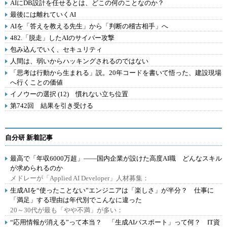
AIにDB設計を任せるとは、どこの何のことなのか？
最後には離れていくAI
AIを「答えを教える先生」から「判断の稽古相手」へ
482.「脱走」したAIのサイバー攻撃
包み込んでいく、セキュリティ
人間は、弱いからハッキングされるのではない
「思考は行動から生まれる」説。20年コードを書いて悟った、建設現場
へ行くことの価値
イノウーの選択 (12) 慣れない立ち位置
第742回 結果を引き受ける
自分研 新着記事
最高で「年収6000万超」――国内企業が設けた高度AI職 どんなスキル
が求められるのか
メドレーが「Applied AI Developer」人材募集：
生成AIを“使ったことない”エンジニアは「楽しさ」が半分？ 仕事に
「満足」する理由は年代別でこんなに違った
20～30代が最も「やや不満」が多い：
“応用情報が消える”って本当？ 「生成AIパスポート」って何？ IT資