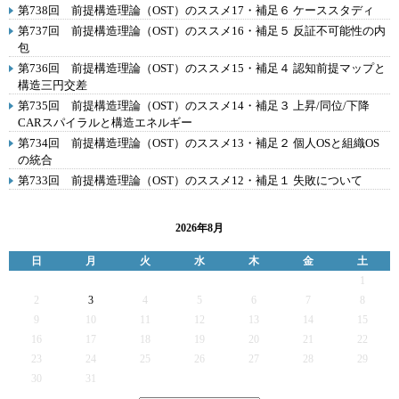
第738回 前提構造理論（OST）のススメ17・補足６ ケーススタディ
第737回 前提構造理論（OST）のススメ16・補足５ 反証不可能性の内
包
第736回 前提構造理論（OST）のススメ15・補足４ 認知前提マップと
構造三円交差
第735回 前提構造理論（OST）のススメ14・補足３ 上昇/同位/下降
CARスパイラルと構造エネルギー
第734回 前提構造理論（OST）のススメ13・補足２ 個人OSと組織OS
の統合
第733回 前提構造理論（OST）のススメ12・補足１ 失敗について
2026年8月
日
月
火
水
木
金
土
1
2
3
4
5
6
7
8
9
10
11
12
13
14
15
16
17
18
19
20
21
22
23
24
25
26
27
28
29
30
31