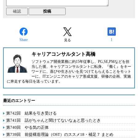
Share
1
見る
キャリアコンサルタント高橋
ソフトウェア開発業務に約15年従事し、PG,SE,PMなどを担
当した後、キャリアコンサルタントに転身。『働く』をキー
ワードに、喜びや生きがいを見つけてもらえることをモット
ーに、ITエンジニアのキャリア形成支援、研修の企画、実施
に奔走する毎日を送っています。
最近のエントリー
第742回 結果を引き受ける
第741回 話がちゃんと聞けてないなぁと思ったとき
第740回 やる気の正体
第739回 前提構造理論（OST）のススメ18・補足７ まとめ