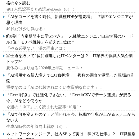
格の今を読む
＠IT人気記事まとめ読みeBook（6）：
「AIがコードを書く時代、新職種FDEが需要増」 7割のエンジニアが
思う理由
40代だけ少し異なる：
約8割「内定期間中に学ぶべき」 未経験エンジニア自主学習のハード
ル2位「モチベ維持」を超えた1位は？
「やる必要ない」派の理由とは：
富士通を抜いて2位に躍進したITベンダーは？ IT業界の就職人気企業
トップ20
夏休みに振り返る2026年上半期ニュース：
「AI活用する新人増えてOJT負担増」 複数の調査で露呈した現場の苦
悩
重要なのは「AIに代替されにくい本質的な自走力」：
「Excel好き」では進化できない、「Excel/CSVでデータ連携」が残る
今、AIをどう使うか
今週の「＠IT」よく読まれた記事“10選”：
「AIで何を変えたの？」と問われる今、転職で年収が上がる人／上がら
ない人
生成AI時代の年収向上戦略（3）：
ネットワークエンジニア、社内SEって実は「稼げる仕事」？ IT職種別