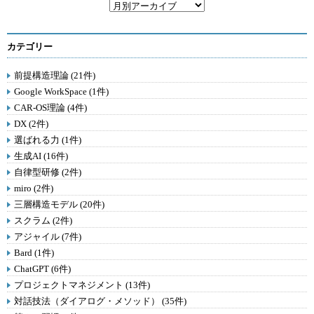
カテゴリー
前提構造理論 (21件)
Google WorkSpace (1件)
CAR-OS理論 (4件)
DX (2件)
選ばれる力 (1件)
生成AI (16件)
自律型研修 (2件)
miro (2件)
三層構造モデル (20件)
スクラム (2件)
アジャイル (7件)
Bard (1件)
ChatGPT (6件)
プロジェクトマネジメント (13件)
対話技法（ダイアログ・メソッド） (35件)