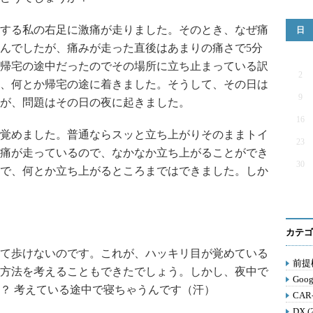
する私の右足に激痛が走りました。そのとき、なぜ痛
日
んでしたが、痛みが走った直後はあまりの痛さで5分
帰宅の途中だったのでその場所に立ち止まっている訳
2
、何とか帰宅の途に着きました。そうして、その日は
9
が、問題はその日の夜に起きました。
16
覚めました。普通ならスッと立ち上がりそのままトイ
23
痛が走っているので、なかなか立ち上がることができ
30
で、何とか立ち上がるところまではできました。しか
カテゴ
て歩けないのです。これが、ハッキリ目が覚めている
前提構
方法を考えることもできたでしょう。しかし、夜中で
Goog
か？ 考えている途中で寝ちゃうんです（汗）
CAR
DX (