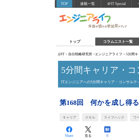
TOP
連載一覧
＠IT Special
トップ
コラムニスト一覧
@IT
>
自分戦略研究所
>
エンジニアライフ
>
5分間
5分間キャリア・コ
ITエンジニアへの5分間キャリア・コンサルテ
第168回 何かを成し得
キャリア
スキル
ライフハック
ワ
Share
0
見る