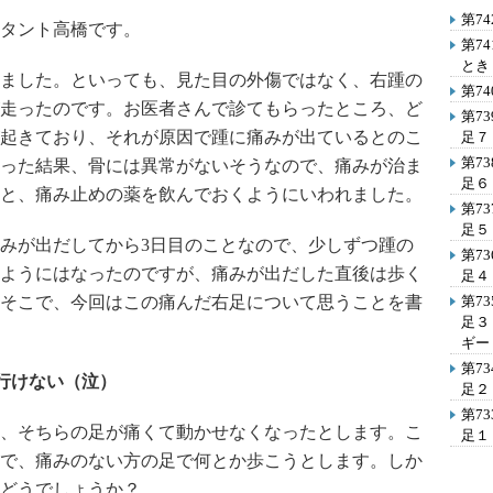
第7
タント高橋です。
第7
とき
ました。といっても、見た目の外傷ではなく、右踵の
第7
走ったのです。お医者さんで診てもらったところ、ど
第7
起きており、それが原因で踵に痛みが出ているとのこ
足７
第7
った結果、骨には異常がないそうなので、痛みが治ま
足６
と、痛み止めの薬を飲んでおくようにいわれました。
第7
足５
みが出だしてから3日目のことなので、少しずつ踵の
第7
ようにはなったのですが、痛みが出だした直後は歩く
足４
そこで、今回はこの痛んだ右足について思うことを書
第7
足３
ギー
第7
行けない（泣）
足２
第7
、そちらの足が痛くて動かせなくなったとします。こ
足１
で、痛みのない方の足で何とか歩こうとします。しか
どうでしょうか？