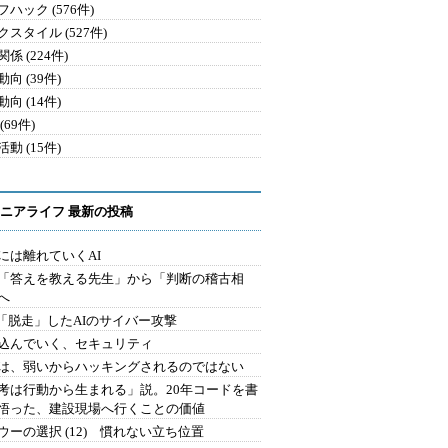
ハック (576件)
クスタイル (527件)
係 (224件)
向 (39件)
向 (14件)
(69件)
動 (15件)
ニアライフ 最新の投稿
には離れていくAI
を「答えを教える先生」から「判断の稽古相
へ
2.「脱走」したAIのサイバー攻撃
込んでいく、セキュリティ
は、弱いからハッキングされるのではない
考は行動から生まれる」説。20年コードを書
悟った、建設現場へ行くことの価値
ウーの選択 (12) 慣れない立ち位置