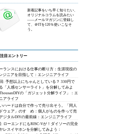
新着記事をいち早く知りたい、
オリジナルコラムを読みたい
――メールマガジンに登録し
て、＠ITを120％使いこなそ
う。
注目エントリー
ーランスにおける仕事の断り方：生涯現役の
エンジニアを目指して：エンジニアライフ
2回: 予想以上にちゃんとしている？ 330円で
る「人感センサーライト」を分解してみよ
ThousanDIYの「ガジェット分解ライフ」：エ
ニアライフ
いハードは自分で作って売り出そう。「同人
ドウェア」のすゝめ：個人がものを作って売
デジタルDIYの最前線：エンジニアライフ
回: ローエンドにもRISC-Vが！ダイソーの完全
ヤレスイヤホンを分解してみよう：