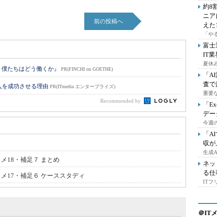
約8
ニア
前の投稿へ
えた
「や
富士
IT
夏休
 僕たちはどう働くか』
PR(FINCHI on GOETHE)
「A
査で
入を成功させる理由
PR(ITmedia エンタープライズ)
重要
Recommended by
「E
デー
今週の
「A
収が
生成
メ18・補足７ まとめ
ネッ
る仕
スメ17・補足６ ケーススタディ
IT
＠IT