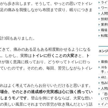
ライフ
がら歩き出します。そうして、やっとの思いでトイレ
ワー
足の痛みを我慢しながら布団まで戻り、眠りにつきま
人間関
技術動
業界動
職場 
転職活
計3回もありました。
てきて、痛みのある足もある程度動かせるようになる
エンジ
ん。しかし、実際は
トイレに行くことの大変さ
と、
ト
けが強く意識に残っており、どうやってトイレに行っ
最後
AI
ていたのです。そのため、毎回、苦労しながらトイレ
手」
48
包み
れはよく考えてみたらお分りいただけると思います。
人間
場合、そのときの達成感や充実感は心に強く残ってい
「思
しまうモノです
。登山を例にするならば、大変な想い
いて
の美しい風景にそれまでの苦労が吹き飛んだという話
イノ