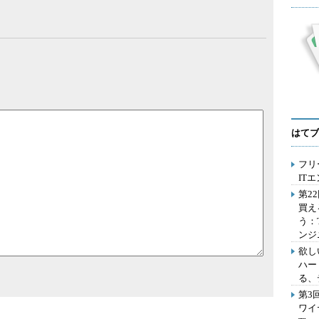
はてブ
フリ
IT
第2
買え
う：
ンジ
欲し
ハー
る、
第3
ワイ