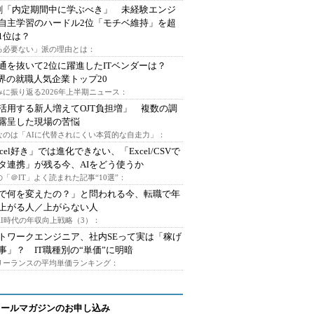
割「内定期間中に学ぶべき」 未経験エンジ
自主学習のハードル2位「モチベ維持」を超
1位は？
る必要ない」派の理由とは：
通を抜いて2位に躍進したITベンダーは？
業界の就職人気企業トップ20
みに振り返る2026年上半期ニュース：
I活用する新人増えてOJT負担増」 複数の調
露呈した現場の苦悩
なのは「AIに代替されにくい本質的な自走力」：
xcel好き」では進化できない、「Excel/CSVで
タ連携」が残る今、AIをどう使うか
「＠IT」よく読まれた記事“10選”：
Iで何を変えたの？」と問われる今、転職で年
上がる人／上がらない人
AI時代の年収向上戦略（3）：
トワークエンジニア、社内SEって実は「稼げ
事」？ IT職種別の“単価”に明暗
フリーランスの平均単価ランキング：
メールマガジンのお申し込み