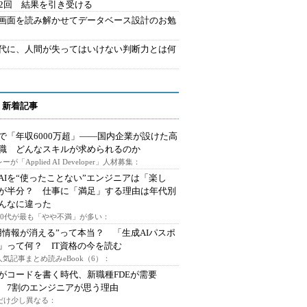
42回 結果を引き受ける
で画面を読み解かせてデータベース設計のお勉
時代に、人間が失ってはいけない判断力とは何
 新着記事
で「年収6000万超」――国内企業が設けた高
I職 どんなスキルが求められるのか
ーが「Applied AI Developer」人材募集：
AIを“使ったことない”エンジニアは「楽し
が半分？ 仕事に「満足」する理由は年代別
んなに違った
～30代が最も「やや不満」が多い：
用情報が消える”って本当？ 「生成AIパスポ
」って何？ IT資格の今を読む
人気記事まとめ読みeBook（6）：
Iがコードを書く時代、新職種FDEが需要
 7割のエンジニアが思う理由
代だけ少し異なる：