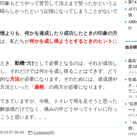
第7
印象もどうやって苦労して頂上まで登ったかというよ
AI
晴らしかったという記憶になってしまうことがないで
強
AI
か
憶よりも、何かを達成したり成功したときの印象の方
は、私たちが
何かを成し得ようとするときのヒント
に
自分研
最高
とき、
動機づけ
として必要となるのは、それが成功し
度A
し、それだけでは何かを成し得ることはできず、どう
メドレ
的な
方法
が必要になります。そのためには、達成感や
生成
さ」
方法といった「
過程
」の両方が必要になります。
でこ
20
てきていますが、今晩、トイレで用を足そうと思った
“応
解放感だけでなく、痛みの中どうやってトイレに行っ
ート
＠IT
こうと思います。。。
「A
増」
8/10 07:00:00
Comment(0)
40