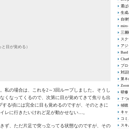
選ばれ
生成A
自律型
miro
三層
スクラ
アジャ
っと目が覚める）
Bard
Chat
プロ
対話
第８の
Zoom
私の場合は、これを2～3回ループしました。そうし
研修 
なくなってくるので、次第に目が覚めてきて焦りも出
７つの
プする頃には完全に目も覚めるのですが、そのときに
傾聴 
キャリ
イレに行きたいけれど足が動かせない…。
コミ
スキル
きず、ただ片足で突っ立ってる状態なのですが、その