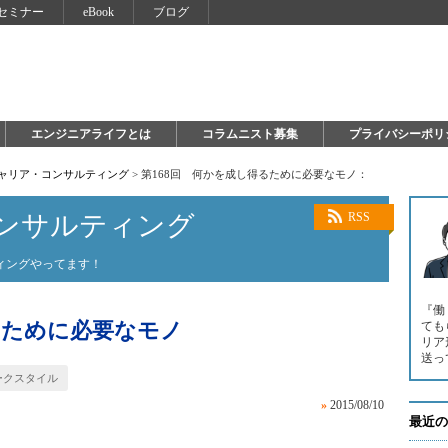
セミナー
eBook
ブログ
エンジニアライフとは
コラムニスト募集
プライバシーポリ
キャリア・コンサルティング
>
第168回 何かを成し得るために必要なモノ：
ンサルティング
RSS
ィングやってます！
『働
るために必要なモノ
ても
リア
送っ
ークスタイル
»
2015/08/10
最近の