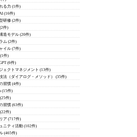
る力 (1件)
I (16件)
研修 (2件)
 (2件)
構造モデル (20件)
ム (2件)
イル (7件)
 (1件)
GPT (6件)
ジェクトマネジメント (13件)
技法（ダイアログ・メソッド） (35件)
習慣 (4件)
 (15件)
(25件)
習慣 (63件)
(22件)
ア (717件)
ュニティ活動 (102件)
 (465件)