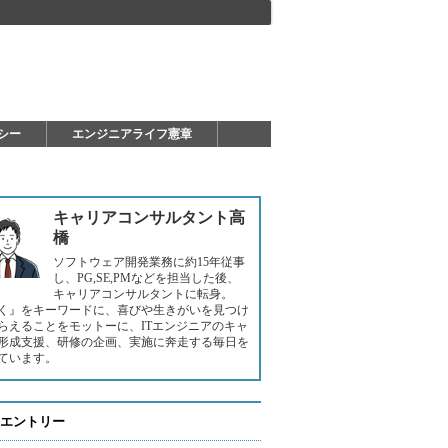
シー
エンジニアライフ憲章
キャリアコンサルタント高
橋
ソフトウェア開発業務に約15年従事
し、PG,SE,PMなどを担当した後、
キャリアコンサルタントに転身。
く』をキーワードに、喜びや生きがいを見つけ
らえることをモットーに、ITエンジニアのキャ
形成支援、研修の企画、実施に奔走する毎日を
ています。
エントリー