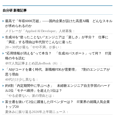
自分研 新着記事
最高で「年収6000万超」――国内企業が設けた高度AI職 どんなスキル
が求められるのか
メドレーが「Applied AI Developer」人材募集：
生成AIを“使ったことない”エンジニアは「楽しさ」が半分？ 仕事に
「満足」する理由は年代別でこんなに違った
20～30代が最も「やや不満」が多い：
“応用情報が消える”って本当？ 「生成AIパスポート」って何？ IT資
格の今を読む
＠IT人気記事まとめ読みeBook（6）：
「AIがコードを書く時代、新職種FDEが需要増」 7割のエンジニアが
思う理由
40代だけ少し異なる：
約8割「内定期間中に学ぶべき」 未経験エンジニア自主学習のハード
ル2位「モチベ維持」を超えた1位は？
「やる必要ない」派の理由とは：
富士通を抜いて2位に躍進したITベンダーは？ IT業界の就職人気企業
トップ20
夏休みに振り返る2026年上半期ニュース：