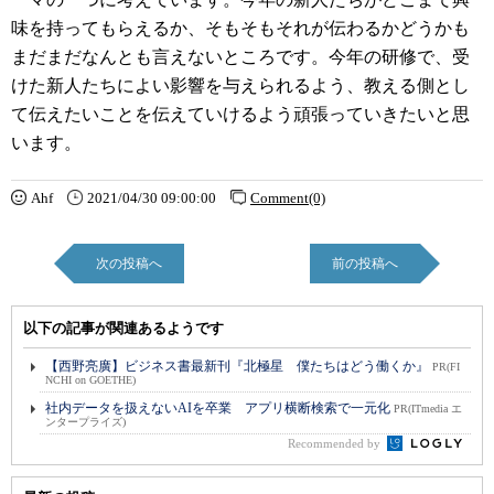
味を持ってもらえるか、そもそもそれが伝わるかどうかも
まだまだなんとも言えないところです。今年の研修で、受
けた新人たちによい影響を与えられるよう、教える側とし
て伝えたいことを伝えていけるよう頑張っていきたいと思
います。
Ahf
2021/04/30 09:00:00
Comment(0)
次の投稿へ
前の投稿へ
以下の記事が関連あるようです
【西野亮廣】ビジネス書最新刊『北極星 僕たちはどう働くか』
PR(FI
NCHI on GOETHE)
社内データを扱えないAIを卒業 アプリ横断検索で一元化
PR(ITmedia エ
ンタープライズ)
Recommended by