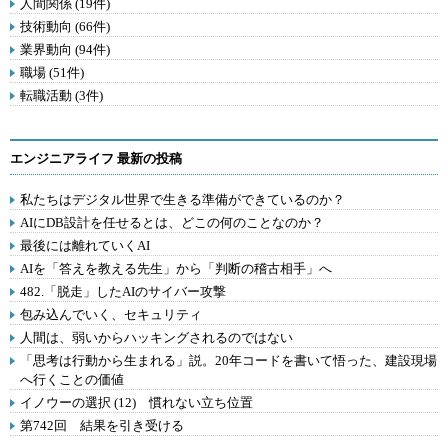
人間関係 (19件)
技術動向 (66件)
業界動向 (94件)
職場 (51件)
転職活動 (3件)
エンジニアライフ 最新の投稿
私たちはデジタル世界で生きる準備ができているのか？
AIにDB設計を任せるとは、どこの何のことなのか？
最後には離れていくAI
AIを「答えを教える先生」から「判断の稽古相手」へ
482.「脱走」したAIのサイバー攻撃
包み込んでいく、セキュリティ
人間は、弱いからハッキングされるのではない
「思考は行動から生まれる」説。20年コードを書いて悟った、建設現場
へ行くことの価値
イノウーの選択 (12) 慣れない立ち位置
第742回 結果を引き受ける