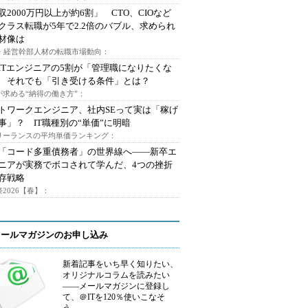
収2000万円以上が約6割」 CTO、CIOなど
クラス転職が5年で2.2倍のバブル、求められ
材像は
O・経営幹部人材の転職市場動向：
ITエンジニアの5割が「管理職になりたくな
 それでも「引き受ける条件」とは？
が求める“納得の働き方”：
トワークエンジニア、社内SEって実は「稼げ
事」？ IT職種別の“単価”に明暗
フリーランスの平均単価ランキング：
で「コード多重債務者」の世界線へ――新卒エ
ニアが実務でボコされて学んだ、4つの挫折
存戦略
2026【春】：
メールマガジンのお申し込み
新着記事をいち早く知りたい、
オリジナルコラムを読みたい
――メールマガジンに登録し
て、＠ITを120％使いこなそ