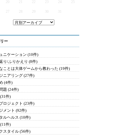
20
21
22
23
24
25
27
28
29
30
31
リー
ュニケーション (10件)
返り/ふりかえり (8件)
なことは大体ゲームから教わった (19件)
ジニアリング (27件)
 (4件)
題 (24件)
(31件)
プロジェクト (23件)
メント (92件)
タルヘルス (10件)
(11件)
クスタイル (56件)