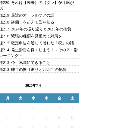
様220. それは【未来】の【タレ】が【転が
話
様219. 最近のオーラルケアの話
様218. 齢四十を超えて己を知る
様217. 2024年の振り返りと2025年の抱負
様216. 緊張の種類を見極めて対策を
様215. 確定申告を通して感じた「税」の話
様214. 発生滑舌を良くしよう！～その２：滑
レーニング～
様213. 今、私達にできること
様212. 昨年の振り返りと2024年の抱負
2026年7月
月
火
水
木
金
土
1
2
3
4
6
7
8
9
10
11
13
14
15
16
17
18