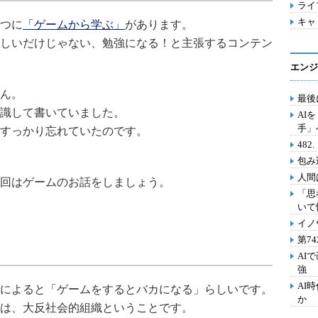
ライフ
キャリ
つに
「ゲームから学ぶ」
があります。
しいだけじゃない、勉強になる！と主張するコンテン
エンジ
ん。
最後
意識して書いていました。
AI
手」
のをすっかり忘れていたのです。
48
包み
人間
回はゲームのお話をしましょう。
「思
いて
イノ
第7
AI
強
AI
によると「ゲームをするとバカになる」らしいです。
か
は、大反社会的組織ということです。