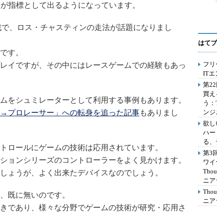
定が指標として出るようになっています。
5戦で、ロス・チャスティンの走法が話題になりまし
はてブ
です。
フリ
レイですが、その中にはレースゲームでの経験もあっ
IT
第2
買え
ムをシュミレーターとして利用する事例もあります。
う：
→プロレーサー」への転身を追った記事
もありまし
ンジ
欲し
ハー
る、
トロールにゲームの技術は応用されています。
第3
ションシリーズのコントローラーをよく見かけます。
ワイ
Th
しょうが、よく出来たデバイスなのでしょう。
ニア
Th
、既に無いのです。
ニア
きであり、様々な分野でゲームの技術が研究・応用さ