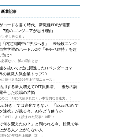
 新着記事
Iがコードを書く時代、新職種FDEが需要
 7割のエンジニアが思う理由
代だけ少し異なる：
割「内定期間中に学ぶべき」 未経験エンジ
自主学習のハードル2位「モチベ維持」を超
1位は？
る必要ない」派の理由とは：
通を抜いて2位に躍進したITベンダーは？
業界の就職人気企業トップ20
みに振り返る2026年上半期ニュース：
I活用する新人増えてOJT負担増」 複数の調
露呈した現場の苦悩
なのは「AIに代替されにくい本質的な自走力」：
xcel好き」では進化できない、「Excel/CSVで
タ連携」が残る今、AIをどう使うか
「＠IT」よく読まれた記事“10選”：
Iで何を変えたの？」と問われる今、転職で年
上がる人／上がらない人
AI時代の年収向上戦略（3）：