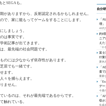
。あとSEGAも。
自分研
期がありますから、反射認定されるかもしれません。
「A
ので、家に籠もってゲームをすることにします。
増」
40
にしましょう。
約8
のは事実です。
ニア
学術記事が出てきます。
えた
「や
は、最先端の社会問題です。
富士
IT
ものには少なからず依存性があります。
夏休
芝居でも一緒です。
「A
査で
せます。
重要
人々を捕らえます。
「E
りません。
デー
今週の
ているのは、それが最先端であるからです。
「A
収が
て触れている。
生成