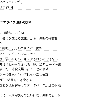
ハック (126件)
ア (33件)
ニアライフ 最新の投稿
には離れていくAI
を「答えを教える先生」から「判断の稽古相
へ
2.「脱走」したAIのサイバー攻撃
込んでいく、セキュリティ
は、弱いからハッキングされるのではない
考は行動から生まれる」説。20年コードを書
悟った、建設現場へ行くことの価値
ウーの選択 (12) 慣れない立ち位置
42回 結果を引き受ける
で画面を読み解かせてデータベース設計のお勉
時代に、人間が失ってはいけない判断力とは何