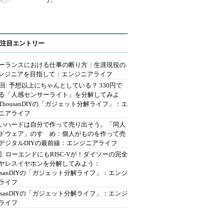
う。
注目エントリー
ーランスにおける仕事の断り方：生涯現役の
エンジニアを目指して：エンジニアライフ
2回: 予想以上にちゃんとしている？ 330円で
る「人感センサーライト」を分解してみよ
ThousanDIYの「ガジェット分解ライフ」：エ
ニアライフ
いハードは自分で作って売り出そう。「同人
ドウェア」のすゝめ：個人がものを作って売
デジタルDIYの最前線：エンジニアライフ
回: ローエンドにもRISC-Vが！ダイソーの完全
ヤレスイヤホンを分解してみよう：
ousanDIYの「ガジェット分解ライフ」：エンジ
ライフ
ousanDIYの「ガジェット分解ライフ」：エンジ
ライフ