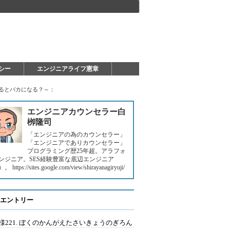
シー
エンジニアライフ憲章
するとバカになる？～：
エンジニアカウンセラー白
栁隆司
「エンジニアの為のカウンセラー」
「エンジニアでありカウンセラー」
プログラミング歴25年超。アラフォ
ンジニア。SES経験豊富な底辺エンジニア
https://sites.google.com/view/shirayanagiryuji/
エントリー
様221. ぼくのかんがえたさいきょうのぎろん