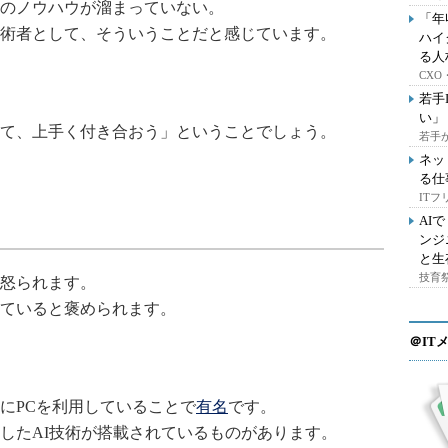
のノウハウが溜まっていない。
「年
術者として、そういうことだと感じています。
ハイ
る人
CX
若手
い」
て、上手く付き合おう」ということでしょう。
若手
ネッ
る仕
IT
AI
ンジ
と生
技育祭
怒られます。
ていると褒められます。
＠IT
にPCを利用していることで
有名
です。
したAI技術が搭載されているものがあります。