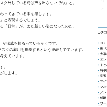
19
スク外している時は声を出さないでね」と。
26
わってきている事を感じます。
」と表現するでしょう。
る「日常」が、また新しい姿になったのだ。
カテゴ
コミ
.5」が猛威を振るっているそうです。
振り
マスクの着用を推奨するという発表もでています。
大事
考えています。
エン
まとめ
す。
時事問
がします。
学習 
マイ
マネジ
メン
傾聴 
ワー