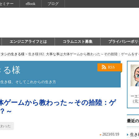
セミナー
eBook
ブログ
エンジニアライフとは
コラムニスト募集
プライバシーポリ
ワタシの生きる様
>
生き様182. 大事な事は大体ゲームから教わった～その拾陸：ゲームを
きる様
RSS
の生き様、そしてこれからの生き方
ーエ
は大体ゲームから教わった～その拾陸：ゲ
（元）。 
？～
最近の
教わった
»
2023/01/19
生き