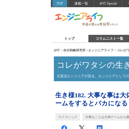
TOP
連載一覧
＠IT Special
トップ
コラムニスト一覧
@IT
>
自分戦略研究所
>
エンジニアライフ
>
コレが
コレがワタシの生
元底辺エンジニアが語る、エンジニアとして
生き様182. 大事な事
ームをするとバカになる
ライフハック
大事なことは大体ゲームから