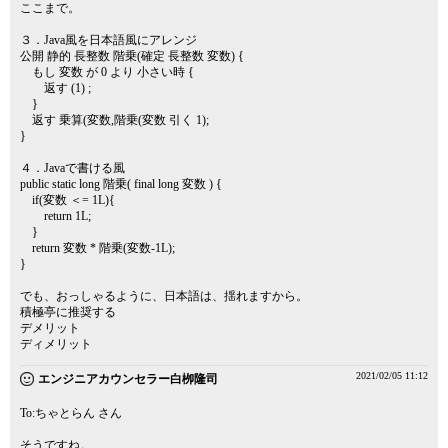
ここまで。
３．Java風を日本語風にアレンジ
公開 静的 長整数 階乗(確定 長整数 変数) {
もし 変数 が 0 より 小さい時 {
返す (1) ;
}
返す 乗算(変数,階乗(変数 引く 1);
}
４．Javaで書ける風
public static long 階乗( final long 変数 ) {
if(変数 ＜= 1L){
return 1L;
}
return 変数 * 階乗(変数-1L);
}
でも、おっしゃるように、日本語は、揺れますから。
積極亭に推奨する
デメリット
ディメリット
2021/02/05 11:12
エンジニアカウンセラー白栁隆司
To:ちゃとらん さん
そうですね。