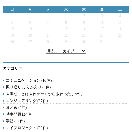
日
月
火
水
木
金
土
1
2
3
4
5
6
7
8
9
10
11
12
13
14
15
16
17
18
19
20
21
22
23
24
25
26
27
28
29
30
31
カテゴリー
コミュニケーション (10件)
振り返り/ふりかえり (8件)
大事なことは大体ゲームから教わった (19件)
エンジニアリング (27件)
まとめ (4件)
時事問題 (24件)
学習 (31件)
マイプロジェクト (23件)