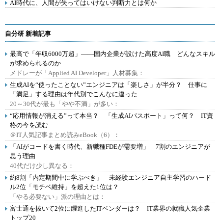
AI時代に、人間が失ってはいけない判断力とは何か
自分研 新着記事
最高で「年収6000万超」――国内企業が設けた高度AI職 どんなスキル
が求められるのか
メドレーが「Applied AI Developer」人材募集：
生成AIを“使ったことない”エンジニアは「楽しさ」が半分？ 仕事に
「満足」する理由は年代別でこんなに違った
20～30代が最も「やや不満」が多い：
“応用情報が消える”って本当？ 「生成AIパスポート」って何？ IT資
格の今を読む
＠IT人気記事まとめ読みeBook（6）：
「AIがコードを書く時代、新職種FDEが需要増」 7割のエンジニアが
思う理由
40代だけ少し異なる：
約8割「内定期間中に学ぶべき」 未経験エンジニア自主学習のハード
ル2位「モチベ維持」を超えた1位は？
「やる必要ない」派の理由とは：
富士通を抜いて2位に躍進したITベンダーは？ IT業界の就職人気企業
トップ20