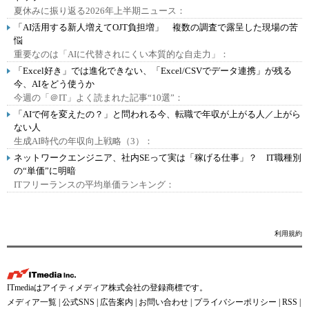
夏休みに振り返る2026年上半期ニュース：
「AI活用する新人増えてOJT負担増」 複数の調査で露呈した現場の苦
悩
重要なのは「AIに代替されにくい本質的な自走力」：
「Excel好き」では進化できない、「Excel/CSVでデータ連携」が残る
今、AIをどう使うか
今週の「＠IT」よく読まれた記事“10選”：
「AIで何を変えたの？」と問われる今、転職で年収が上がる人／上がら
ない人
生成AI時代の年収向上戦略（3）：
ネットワークエンジニア、社内SEって実は「稼げる仕事」？ IT職種別
の“単価”に明暗
ITフリーランスの平均単価ランキング：
利用規約
ITmediaはアイティメディア株式会社の登録商標です。
メディア一覧
|
公式SNS
|
広告案内
|
お問い合わせ
|
プライバシーポリシー
|
RSS
|