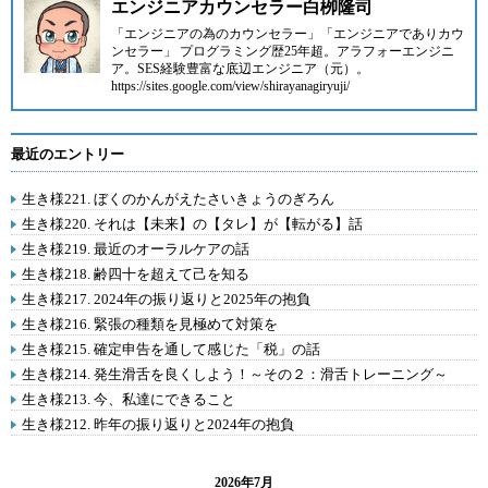
エンジニアカウンセラー白栁隆司
「エンジニアの為のカウンセラー」「エンジニアでありカウ
ンセラー」 プログラミング歴25年超。アラフォーエンジニ
ア。SES経験豊富な底辺エンジニア（元）。
https://sites.google.com/view/shirayanagiryuji/
最近のエントリー
生き様221. ぼくのかんがえたさいきょうのぎろん
生き様220. それは【未来】の【タレ】が【転がる】話
生き様219. 最近のオーラルケアの話
生き様218. 齢四十を超えて己を知る
生き様217. 2024年の振り返りと2025年の抱負
生き様216. 緊張の種類を見極めて対策を
生き様215. 確定申告を通して感じた「税」の話
生き様214. 発生滑舌を良くしよう！～その２：滑舌トレーニング～
生き様213. 今、私達にできること
生き様212. 昨年の振り返りと2024年の抱負
2026年7月