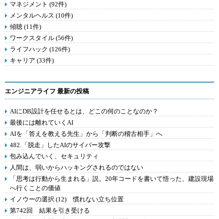
マネジメント (92件)
メンタルヘルス (10件)
傾聴 (11件)
ワークスタイル (56件)
ライフハック (126件)
キャリア (33件)
エンジニアライフ 最新の投稿
AIにDB設計を任せるとは、どこの何のことなのか？
最後には離れていくAI
AIを「答えを教える先生」から「判断の稽古相手」へ
482.「脱走」したAIのサイバー攻撃
包み込んでいく、セキュリティ
人間は、弱いからハッキングされるのではない
「思考は行動から生まれる」説。20年コードを書いて悟った、建設現場
へ行くことの価値
イノウーの選択 (12) 慣れない立ち位置
第742回 結果を引き受ける