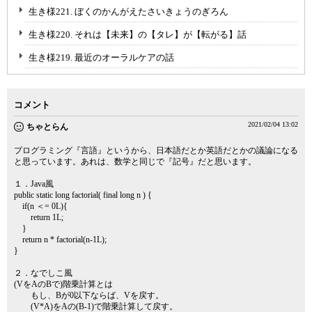
生き様221. ぼくのかんがえたさいきょうのぎろん
生き様220. それは【未来】の【タレ】が【転がる】話
生き様219. 最近のオーラルケアの話
コメント
2021/02/04 13:02
ちゃとらん
プログラミング『言語』というから、日本語だとか英語だとかの議論になる
と思っています。あれは、数学と同じで『記号』だと思います。
１．Java風
public static long factorial( final long n ) {
if(n ＜= 0L){
return 1L;
}
return n * factorial(n-1L);
}
２．なでしこ風
(VをAのBで)階乗計算とは
もし、Bが0以下ならば、Vを戻す。
(V*A)をAの(B-1)で階乗計算して戻す。