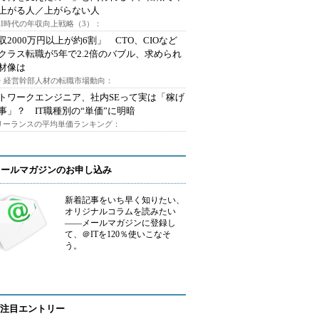
上がる人／上がらない人
AI時代の年収向上戦略（3）：
収2000万円以上が約6割」 CTO、CIOなど
クラス転職が5年で2.2倍のバブル、求められ
材像は
O・経営幹部人材の転職市場動向：
トワークエンジニア、社内SEって実は「稼げ
事」？ IT職種別の“単価”に明暗
フリーランスの平均単価ランキング：
メールマガジンのお申し込み
新着記事をいち早く知りたい、
オリジナルコラムを読みたい
――メールマガジンに登録し
て、＠ITを120％使いこなそ
う。
注目エントリー