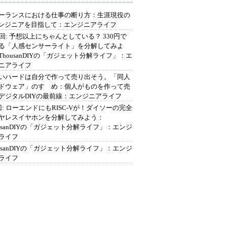
ーランスにおける仕事の断り方：生涯現役の
エンジニアを目指して：エンジニアライフ
2回: 予想以上にちゃんとしている？ 330円で
る「人感センサーライト」を分解してみよ
ThousanDIYの「ガジェット分解ライフ」：エ
ニアライフ
いハードは自分で作って売り出そう。「同人
ドウェア」のすゝめ：個人がものを作って売
デジタルDIYの最前線：エンジニアライフ
回: ローエンドにもRISC-Vが！ダイソーの完全
ヤレスイヤホンを分解してみよう：
ousanDIYの「ガジェット分解ライフ」：エンジ
ライフ
ousanDIYの「ガジェット分解ライフ」：エンジ
ライフ