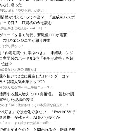
んなに違った
～30代が最も「やや不満」が多い：
用情報が消える”って本当？ 「生成AIパスポ
」って何？ IT資格の今を読む
人気記事まとめ読みeBook（6）：
Iがコードを書く時代、新職種FDEが需要
 7割のエンジニアが思う理由
代だけ少し異なる：
割「内定期間中に学ぶべき」 未経験エンジ
自主学習のハードル2位「モチベ維持」を超
1位は？
る必要ない」派の理由とは：
通を抜いて2位に躍進したITベンダーは？
業界の就職人気企業トップ20
みに振り返る2026年上半期ニュース：
I活用する新人増えてOJT負担増」 複数の調
露呈した現場の苦悩
なのは「AIに代替されにくい本質的な自走力」：
xcel好き」では進化できない、「Excel/CSVで
タ連携」が残る今、AIをどう使うか
「＠IT」よく読まれた記事“10選”：
Iで何を変えたの？」と問われる今、転職で年