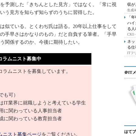
を予測した「きちんとした見方」ではなく、「常に視
収が
生成
いう見方を知らず知らずのうちに習得した。
「年
ハイ
似ている、とくわぢ氏は語る。20年以上仕事をして
る人
の手早さはかなりのもの」だと自負する筆者。「手早
CX
ネッ
う関係するのか、今後に期待したい。
る仕
IT
コラムニスト募集中
コラムニストを募集しています。
＠IT
でも可）
はIT業界に就職しようと考えている学生
採用に関わっている人事担当者
育成に関わっている教育担当者
はてブ
ムニスト募集ページ
をご覧ください。