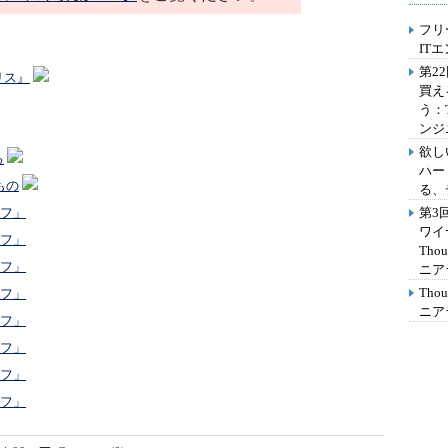
フリ
IT
第2
リス』
買え
う：
ンジ
欲し
る
ハー
もの
る、
第3
イフ」
ワイ
イフ」
Th
イフ」
ニア
Th
イフ」
ニア
イフ」
イフ」
イフ」
イフ」