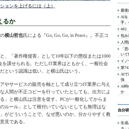
ションを上げるには（上）
最後
AI
えるか
手」
48
の
横山哲也
氏による『Go, Go, Go, in Peace』。不正コ
包み
人間
「思
いて
、「著作権侵害」として10年以下の懲役または1000
イノ
金を課せられる。ただしIT業界はともかく、一般社会
第7
だという認識は低い、と横山氏はいう。
AI
強
やサービスの販売を軸として成り立つIT業界に与え
AI
な人間が不正コピーを行っていたとしても、出方によ
か
る」と横山氏は注意を促す。PCが一般化してからま
会のルール」として根付いていないとしても無理はな
自分研
」がどういうことで、なぜ悪いのか、分かりやすく教
意見である。
生成
さ」