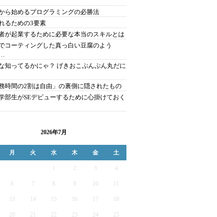
から始めるプログラミングの必勝法
れるための3要素
者が起業するために必要な本当のスキルとは
でコーティングした真っ白い豆腐のよう
…
な知ってるかにゃ？ げきおこぷんぷん丸だに
務時間の2割は自由」の裏側に隠されたもの
学部生がSEデビューするために心掛けておく
2026年7月
月
火
水
木
金
土
1
2
3
4
6
7
8
9
10
11
13
14
15
16
17
18
20
21
22
23
24
25