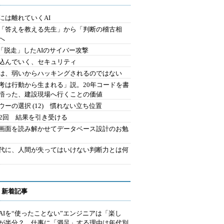
には離れていくAI
を「答えを教える先生」から「判断の稽古相
へ
2.「脱走」したAIのサイバー攻撃
込んでいく、セキュリティ
は、弱いからハッキングされるのではない
考は行動から生まれる」説。20年コードを書
悟った、建設現場へ行くことの価値
ウーの選択 (12) 慣れない立ち位置
42回 結果を引き受ける
で画面を読み解かせてデータベース設計のお勉
時代に、人間が失ってはいけない判断力とは何
 新着記事
AIを“使ったことない”エンジニアは「楽し
が半分？ 仕事に「満足」する理由は年代別