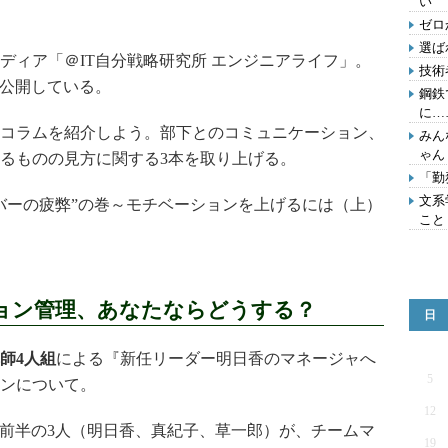
い
ゼロ
選ば
ィア「＠IT自分戦略研究所 エンジニアライフ」。
技術
を公開している。
鋼鉄
に…
コラムを紹介しよう。部下とのコミュニケーション、
みん
ゃん
るものの見方に関する3本を取り上げる。
「勤
文系
バーの疲弊”の巻～モチベーションを上げるには（上）
こと
ョン管理、あなたならどうする？
日
師4人組
による『新任リーダー明日香のマネージャへ
5
ンについて。
12
代前半の3人（明日香、真紀子、草一郎）が、チームマ
19