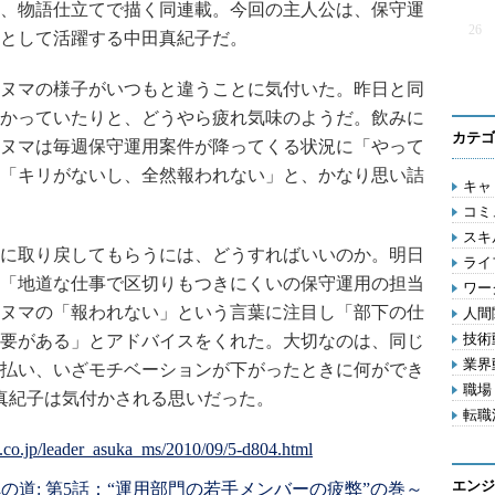
、物語仕立てで描く同連載。今回の主人公は、保守運
26
として活躍する中田真紀子だ。
ヌマの様子がいつもと違うことに気付いた。昨日と同
かっていたりと、どうやら疲れ気味のようだ。飲みに
カテゴ
ヌマは毎週保守運用案件が降ってくる状況に「やって
「キリがないし、全然報われない」と、かなり思い詰
キャリ
コミ
スキル
に取り戻してもらうには、どうすればいいのか。明日
ライフ
「地道な仕事で区切りもつきにくいの保守運用の担当
ワー
ヌマの「報われない」という言葉に注目し「部下の仕
人間関
技術動
要がある」とアドバイスをくれた。大切なのは、同じ
業界動
払い、いざモチベーションが下がったときに何ができ
職場 
真紀子は気付かされる思いだった。
転職活
エンジ
道: 第5話：“運用部門の若手メンバーの疲弊”の巻～