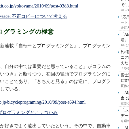
でこ
20
, in Peace: 不正コピーについて考える
“応
ート
＠IT
ログラミングの極意
「A
増」
新連載『自転車とプログラミングと』。プログラミン
40
約8
ニア
えた
、自分の中では重要だと思っていること」がコラムの
「や
いつき」と断りつつ、初回の冒頭でプログラミングに
富士
IT
いことであり、「きちんと見る」のは逆に、プログラ
夏休
している。
「A
査で
重要
「E
ログラミングと: 1．つかみ
デー
今週の
が好きでよく遠出していたという。その中で、自動車
「A