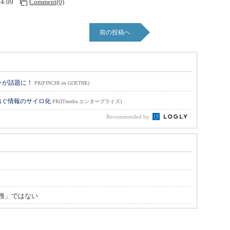
04:09
Comment(0)
前の投稿へ
ョンが話題に！
PR(FINCHI on GOETHE)
防ぐ情報のサイロ化
PR(ITmedia エンタープライズ)
Recommended by
務」ではない