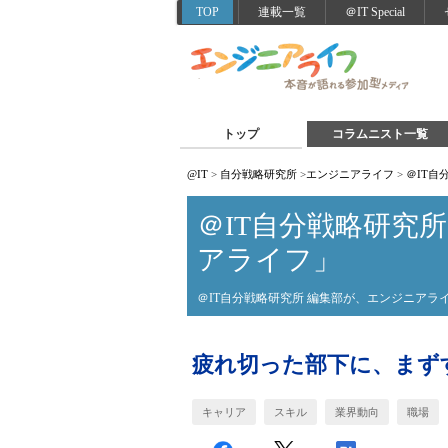
TOP
連載一覧
＠IT Special
トップ
コラムニスト一覧
@IT
>
自分戦略研究所
>
エンジニアライフ
>
＠IT
＠IT自分戦略研究
アライフ」
＠IT自分戦略研究所 編集部が、エンジニア
疲れ切った部下に、まず
キャリア
スキル
業界動向
職場