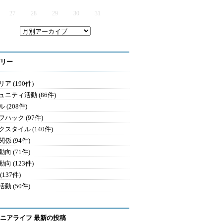
27
28
29
30
31
リー
ア (190件)
ュニティ活動 (86件)
 (208件)
ハック (97件)
クスタイル (140件)
係 (94件)
向 (71件)
向 (123件)
(137件)
動 (50件)
ニアライフ 最新の投稿