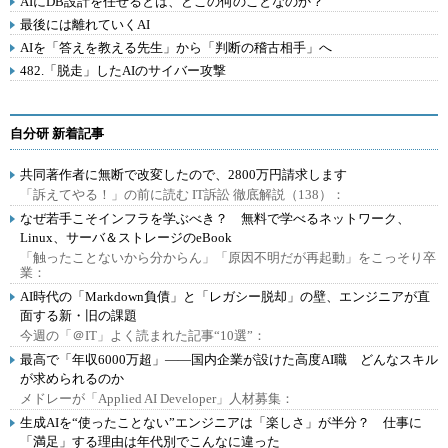
AIにDB設計を任せるとは、どこの何のことなのか？
最後には離れていくAI
AIを「答えを教える先生」から「判断の稽古相手」へ
482.「脱走」したAIのサイバー攻撃
自分研 新着記事
共同著作者に無断で改変したので、2800万円請求します
「訴えてやる！」の前に読む IT訴訟 徹底解説（138）：
なぜ若手こそインフラを学ぶべき？ 無料で学べるネットワーク、
Linux、サーバ＆ストレージのeBook
「触ったことないから分からん」「原因不明だが再起動」をこっそり卒
業：
AI時代の「Markdown負債」と「レガシー脱却」の壁、エンジニアが直
面する新・旧の課題
今週の「＠IT」よく読まれた記事“10選”：
最高で「年収6000万超」――国内企業が設けた高度AI職 どんなスキル
が求められるのか
メドレーが「Applied AI Developer」人材募集：
生成AIを“使ったことない”エンジニアは「楽しさ」が半分？ 仕事に
「満足」する理由は年代別でこんなに違った