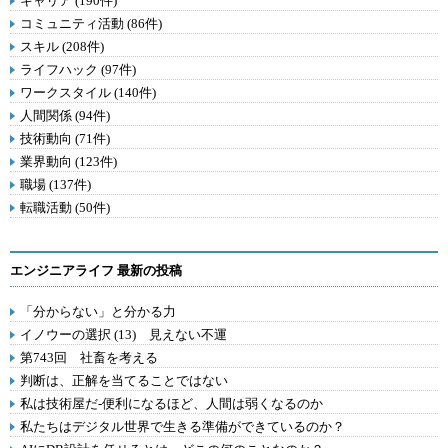
キャリア (190件)
コミュニティ活動 (86件)
スキル (208件)
ライフハック (97件)
ワークスタイル (140件)
人間関係 (94件)
技術動向 (71件)
業界動向 (123件)
職場 (137件)
転職活動 (50件)
エンジニアライフ 最新の投稿
「分からない」と分かる力
イノウーの選択 (13) 見えない不運
第743回 社畜を考える
判断は、正解を当てることではない
私は技術屋だ-便利になるほど、人間は弱くなるのか
私たちはデジタル世界で生きる準備ができているのか？