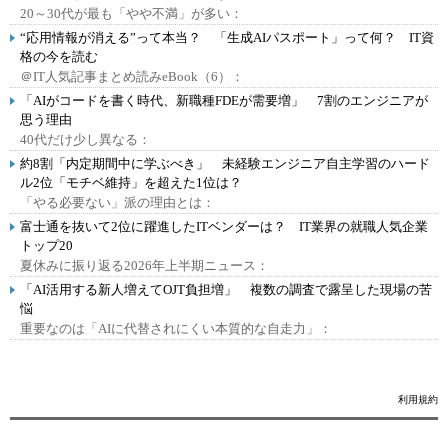
20～30代が最も「やや不満」が多い：
“応用情報が消える”って本当？ 「生成AIパスポート」って何？ IT資
格の今を読む
＠IT人気記事まとめ読みeBook（6）：
「AIがコードを書く時代、新職種FDEが需要増」 7割のエンジニアが
思う理由
40代だけ少し異なる：
約8割「内定期間中に学ぶべき」 未経験エンジニア自主学習のハード
ル2位「モチベ維持」を超えた1位は？
「やる必要ない」派の理由とは：
富士通を抜いて2位に躍進したITベンダーは？ IT業界の就職人気企業
トップ20
夏休みに振り返る2026年上半期ニュース：
「AI活用する新人増えてOJT負担増」 複数の調査で露呈した現場の苦
悩
重要なのは「AIに代替されにくい本質的な自走力」：
利用規約