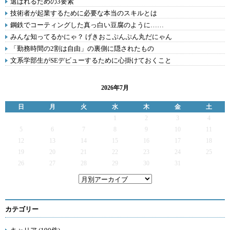
選ばれるための3要素
技術者が起業するために必要な本当のスキルとは
鋼鉄でコーティングした真っ白い豆腐のように……
みんな知ってるかにゃ？ げきおこぷんぷん丸だにゃん
「勤務時間の2割は自由」の裏側に隠されたもの
文系学部生がSEデビューするために心掛けておくこと
2026年7月
日
月
火
水
木
金
土
1
2
3
4
5
6
7
8
9
10
11
12
13
14
15
16
17
18
19
20
21
22
23
24
25
26
27
28
29
30
31
カテゴリー