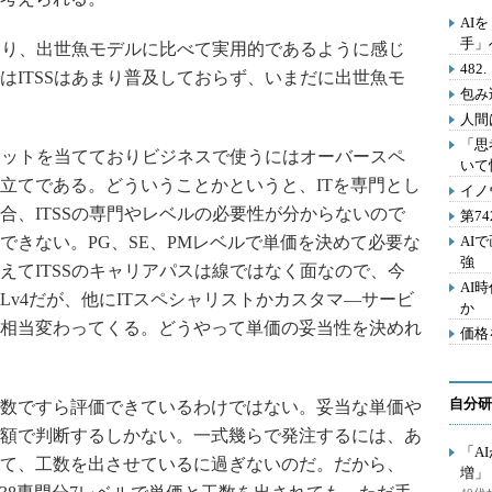
AI
手」
ており、出世魚モデルに比べて実用的であるように感じ
48
はITSSはあまり普及しておらず、いまだに出世魚モ
包み
人間
「思
スポットを当てておりビジネスで使うにはオーバースペ
いて
立てである。どういうことかというと、ITを専門とし
イノ
合、ITSSの専門やレベルの必要性が分からないので
第7
できない。PG、SE、PMレベルで単価を決めて必要な
AI
強
えてITSSのキャリアパスは線ではなく面なので、今
AI
Lv4だが、他にITスペシャリストかカスタマ―サービ
か
相当変わってくる。どうやって単価の妥当性を決めれ
価格
自分研
数ですら評価できているわけではない。妥当な単価や
額で判断するしかない。一式幾らで発注するには、あ
「A
て、工数を出させているに過ぎないのだ。だから、
増」