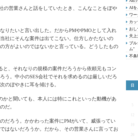
AI
AI
会社の営業さんと話をしていたとき、こんなことをぼや
ワー
カッ
おし
なりたいと言い出した。だからPMやPMOとして入れ
天上
当社にそんな案件は出てこない。仕方しかたないの
ブル
の方がよいのではないかと言っている。どうしたもの
ム"
不条
なると、それなりの規模の案件だろうから依頼元もコン
ろう。中小のSES会社でそれを求めるのは厳しいだろ
次のぼやきに耳を傾ける。
日
いのかと聞いても、本人には特にこれといった動機があ
5
のだ。
12
のだろう。かかわった案件にPMがいて、威張ってい
19
ではないだろうか。だから、その営業さんに言ってお
26