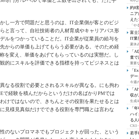
職種38専門分7レベルで単価と工数を出されても、ただ手
40
約8
ニア
えた
かし一方で問題だと思うのは、IT企業側が客とのビジ
「や
らと言って、自社技術者の人材育成やキャリアパス形
富士
デルをつかっていることだ。IT企業が従業員の給与を
IT
夏休
先からの単価も上げてもらう必要がある。そのため経
「A
と呼称を変え、単価をあげてもらっているのは実態だ。し
査で
観的にスキルを評価できる指標を持ってビジネスとは
重要
「E
デー
今週の
異なる役割で必要とされるスキルが異なる。にも拘わ
「A
SEで経験を積んだからというだけの名ばかりPMでは
収が
わけではないので、きちんとその役割を果たせるとは
生成
「年
に見様見真似だけでできる役割を専門職とは言わな
ハイ
る人
CX
性のないプロマネでもプロジェクトが回った、という
若手
い」