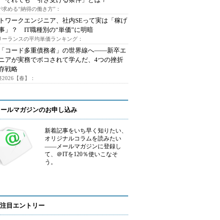
が求める“納得の働き方”：
トワークエンジニア、社内SEって実は「稼げ
事」？ IT職種別の“単価”に明暗
フリーランスの平均単価ランキング：
で「コード多重債務者」の世界線へ――新卒エ
ニアが実務でボコされて学んだ、4つの挫折
存戦略
2026【春】：
メールマガジンのお申し込み
新着記事をいち早く知りたい、
オリジナルコラムを読みたい
――メールマガジンに登録し
て、＠ITを120％使いこなそ
う。
注目エントリー