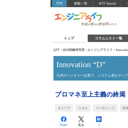
TOP
連載一覧
＠IT Special
トップ
コラムニスト一覧
@IT
>
自分戦略研究所
>
エンジニアライフ
>
Innovati
Innovation “D”
九州のベンチャー企業で、システム屋をやって
プロマネ至上主義の終焉
キャリア
スキル
リーダシップ
技
Share
2
見る