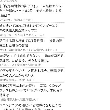
代だけ少し異なる：
割「内定期間中に学ぶべき」 未経験エンジ
自主学習のハードル2位「モチベ維持」を超
1位は？
る必要ない」派の理由とは：
通を抜いて2位に躍進したITベンダーは？
業界の就職人気企業トップ20
みに振り返る2026年上半期ニュース：
I活用する新人増えてOJT負担増」 複数の調
露呈した現場の苦悩
なのは「AIに代替されにくい本質的な自走力」：
xcel好き」では進化できない、「Excel/CSVで
タ連携」が残る今、AIをどう使うか
「＠IT」よく読まれた記事“10選”：
Iで何を変えたの？」と問われる今、転職で年
上がる人／上がらない人
AI時代の年収向上戦略（3）：
収2000万円以上が約6割」 CTO、CIOなど
クラス転職が5年で2.2倍のバブル、求められ
材像は
O・経営幹部人材の転職市場動向：
ITエンジニアの5割が「管理職になりたくな
 それでも「引き受ける条件」とは？