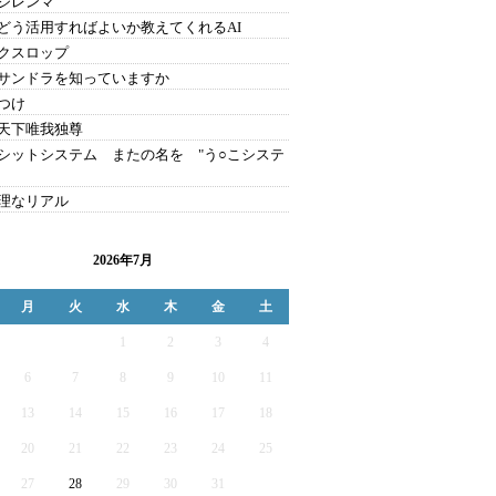
のジレンマ
をどう活用すればよいか教えてくれるAI
クスロップ
サンドラを知っていますか
つけ
天下唯我独尊
シットシステム またの名を "う○こシステ
理なリアル
2026年7月
月
火
水
木
金
土
1
2
3
4
6
7
8
9
10
11
13
14
15
16
17
18
20
21
22
23
24
25
27
28
29
30
31