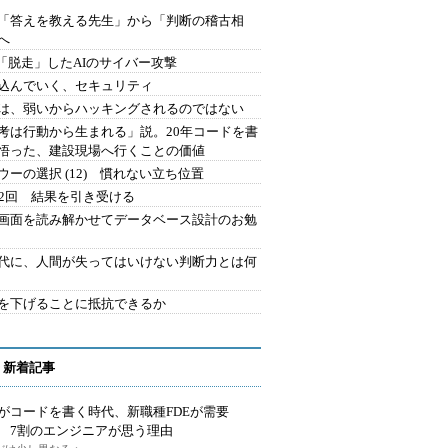
を「答えを教える先生」から「判断の稽古相
へ
2.「脱走」したAIのサイバー攻撃
込んでいく、セキュリティ
は、弱いからハッキングされるのではない
考は行動から生まれる」説。20年コードを書
悟った、建設現場へ行くことの価値
ウーの選択 (12) 慣れない立ち位置
42回 結果を引き受ける
で画面を読み解かせてデータベース設計のお勉
時代に、人間が失ってはいけない判断力とは何
を下げることに抵抗できるか
 新着記事
Iがコードを書く時代、新職種FDEが需要
 7割のエンジニアが思う理由