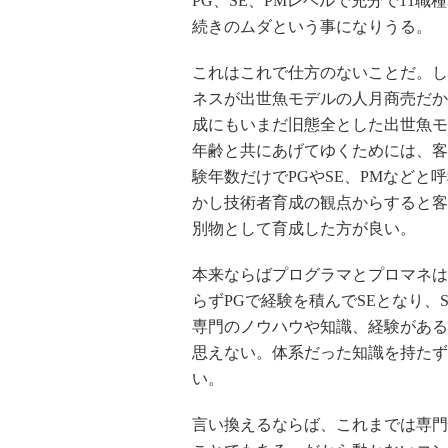
PG、SE、PMレベルで充分で11
続きのムダという事になりうる。
これはこれで仕方のないことだ。し
ネスが出世魚モデルの人月商売だか
成にもいまだ旧態全とした出世魚モ
年齢と共にあげてゆくためには、客
験年数だけでPGやSE、PMなど
かし技術者育成の観点からすると客
別物として育成した方が良い。
本来ならばプログラマとプロマネは
らずPGで経験を積んでSEとなり、
専門のノウハウや知識、経験がある
思えない。体系だった知識を持たず
い。
言い換えるならば、これまでは専門