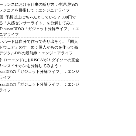
ーランスにおける仕事の断り方：生涯現役の
エンジニアを目指して：エンジニアライフ
2回: 予想以上にちゃんとしている？ 330円で
る「人感センサーライト」を分解してみよ
ThousanDIYの「ガジェット分解ライフ」：エ
ニアライフ
いハードは自分で作って売り出そう。「同人
ドウェア」のすゝめ：個人がものを作って売
デジタルDIYの最前線：エンジニアライフ
回: ローエンドにもRISC-Vが！ダイソーの完全
ヤレスイヤホンを分解してみよう：
ousanDIYの「ガジェット分解ライフ」：エンジ
ライフ
ousanDIYの「ガジェット分解ライフ」：エンジ
ライフ