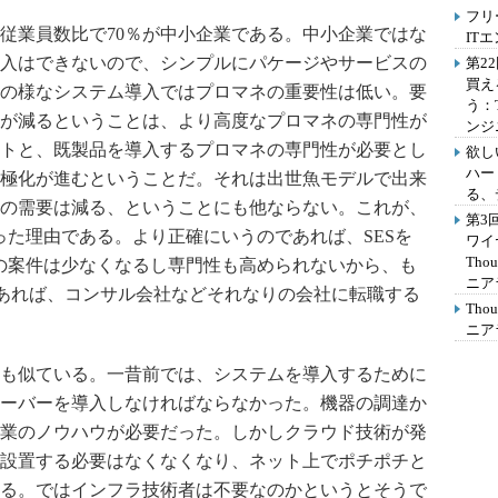
フリ
、従業員数比で70％が中小企業である。中小企業ではな
IT
入はできないので、シンプルにパケージやサービスの
第2
買え
の様なシステム導入ではプロマネの重要性は低い。要
う：
が減るということは、より高度なプロマネの専門性が
ンジ
トと、既製品を導入するプロマネの専門性が必要とし
欲し
ハー
極化が進むということだ。それは出世魚モデルで出来
る、
の需要は減る、ということにも他ならない。これが、
第3
った理由である。より正確にいうのであれば、SESを
ワイ
Th
の案件は少なくなるし専門性も高められないから、も
ニア
であれば、コンサル会社などそれなりの会社に転職する
Th
ニア
も似ている。一昔前では、システムを導入するために
ーバーを導入しなければならなかった。機器の調達か
業のノウハウが必要だった。しかしクラウド技術が発
設置する必要はなくなくなり、ネット上でポチポチと
る。ではインフラ技術者は不要なのかというとそうで