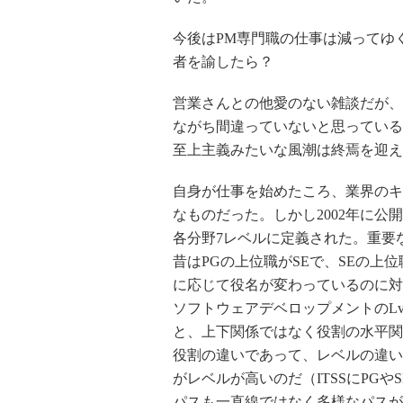
今後はPM専門職の仕事は減ってゆ
者を諭したら？
営業さんとの他愛のない雑談だが、
ながち間違っていないと思っている
至上主義みたいな風潮は終焉を迎え
自身が仕事を始めたころ、業界のキャ
なものだった。しかし2002年に公開
各分野7レベルに定義された。重要
昔はPGの上位職がSEで、SEの上
に応じて役名が変わっているのに対
ソフトウェアデベロップメントのLv1
と、上下関係ではなく役割の水平関
役割の違いであって、レベルの違いで
がレベルが高いのだ（ITSSにPG
パスも一直線ではなく多様なパスが