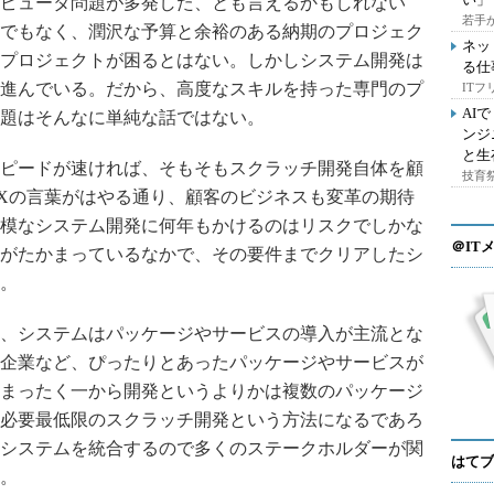
ピュータ問題が多発した、とも言えるかもしれない
若手
でもなく、潤沢な予算と余裕のある納期のプロジェク
ネッ
プロジェクトが困るとはない。しかしシステム開発は
る仕
進んでいる。だから、高度なスキルを持った専門のプ
IT
AI
題はそんなに単純な話ではない。
ンジ
と生
ピードが速ければ、そもそもスクラッチ開発自体を顧
技育祭
Xの言葉がはやる通り、顧客のビジネスも変革の期待
模なシステム開発に何年もかけるのはリスクでしかな
＠IT
がたかまっているなかで、その要件までクリアしたシ
。
、システムはパッケージやサービスの導入が主流とな
企業など、ぴったりとあったパッケージやサービスが
まったく一から開発というよりかは複数のパッケージ
必要最低限のスクラッチ開発という方法になるであろ
システムを統合するので多くのステークホルダーが関
はてブ
。