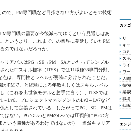
くので、PM専門職など目指さない方がよいとその技術
カテゴ
PM専門職の需要が今後減ってゆくという見通しはあ
リーダ
。というより、これまでこの業界に蔓延していたPM
キャリ
るのではないだろうか。
コミ
スキル
リアパスはPG→SE→PM→SAといたってシンプル
ライフ
されたITスキル標準（ITSS）では11職種38専門分野、
ワー
な点は、専門性とレベルが明確に分けられたことだ。
人間関
位職がPMで、と経験による年数もしくはスキルレベル
技術動
業界動
し（これを出世魚モデルと勝手に言う）、ITSSでは
職場 
～Lv6。プロジェクトマネジメントのLv3～Lv7など
転職活
係として定義されている。したがってPG、SE、PMは
はない。PGのLv6とPMのLv3では圧倒的にPGの方
やSEという職種があるわけではないが）。当然キャリア
エンジ
考えられる。