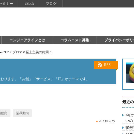
セミナー
eBook
ブログ
エンジニアライフとは
コラムニスト募集
プライバシーポリ
on “D”
>
プロマネ至上主義の終焉：
RSS
おります。「共創」「サービス」「IT」がテーマです。
最近の
術動向
業界動向
AI
いの
»
2023/12/25
収斂